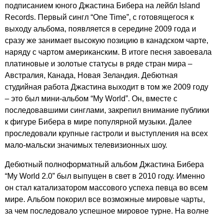
подписанием юного Джастина Бибера на лейбл
Island
Records
. Первый сингл “
One
Time
”, с готовящегося к
выходу альбома, появляется в середине 2009 года и
сразу же занимает высокую позицию в канадском чарте,
наряду с чартом американским. В итоге песня завоевала
платиновые и золотые статусы в ряде стран мира –
Австралия, Канада, Новая Зеландия. Дебютная
студийная работа Джастина выходит в том же 2009 году
– это был мини-альбом “
My
World
”. Он, вместе с
последовавшими синглами, закрепил внимание публики
к фигуре Бибера в мире популярной музыки. Далее
проследовали крупные гастроли и выступления на всех
мало-мальски значимых телевизионных шоу.
Дебютный полноформатный альбом Джастина Бибера
“
My
World
2.0” был выпущен в свет в 2010 году. Именно
он стал катализатором массового успеха певца во всем
мире. Альбом покорил все возможные мировые чарты,
за чем последовало успешное мировое турне. На волне