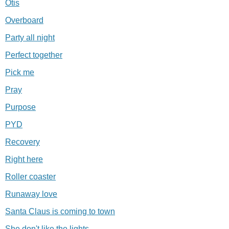
Otis
Overboard
Party all night
Perfect together
Pick me
Pray
Purpose
PYD
Recovery
Right here
Roller coaster
Runaway love
Santa Claus is coming to town
She don't like the lights