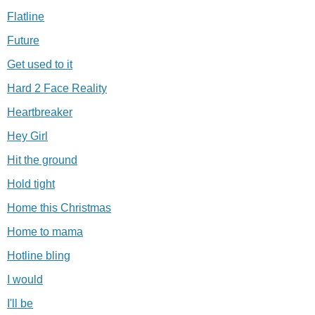
Flatline
Future
Get used to it
Hard 2 Face Reality
Heartbreaker
Hey Girl
Hit the ground
Hold tight
Home this Christmas
Home to mama
Hotline bling
I would
I'll be