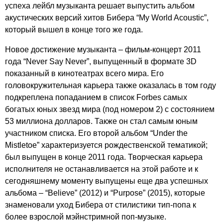
успеха лейбл музыканта решает выпустить альбом
акустических версий хитов Бибера “
My
World
Acoustic
”,
который вышел в конце того же года.
Новое достижение музыканта – фильм-концерт 2011
года “
Never
Say
Never
”, выпущенный в формате 3
D
показанный в кинотеатрах всего мира. Его
головокружительная карьера также оказалась в том году
подкреплена попаданием в список
Forbes
самых
богатых юных звезд мира (под номером 2) с состоянием
53 миллиона долларов. Также он стал самым юным
участником списка. Его второй альбом “
Under
the
Mistletoe
” характеризуется рождественской тематикой;
был выпущен в конце 2011 года. Творческая карьера
исполнителя не останавливается на этой работе и к
сегодняшнему моменту выпущены еще два успешных
альбома – “
Believe
” (2012) и “
Purpose
” (2015), которые
знаменовали уход Бибера от стилистики тип-попа к
более взрослой мэйнстримной поп-музыке.