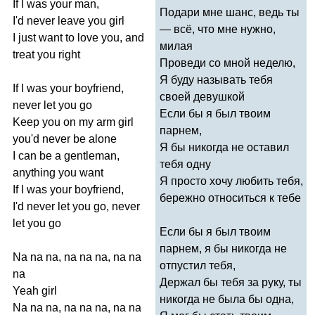
If
I
was
your
man
,
Подари мне шанс, ведь ты
I'd
never
leave
you
girl
— всё, что мне нужно,
I
just
want
to
love
you
,
and
милая
treat
you
right
Проведи со мной неделю,
Я буду называть тебя
If
I
was
your
boyfriend
,
своей девушкой
never
let
you
go
Если бы я был твоим
Keep
you
on
my
arm
girl
парнем,
you'd
never
be
alone
Я бы никогда не оставил
I
can
be
a
gentleman
,
тебя одну
anything
you
want
Я просто хочу любить тебя,
If
I
was
your
boyfriend
,
бережно относиться к тебе
I'd
never
let
you
go
,
never
let
you
go
Если бы я был твоим
парнем, я бы никогда не
Na
na
na
,
na
na
na
,
na
na
отпустил тебя,
na
Держал бы тебя за руку, ты
Yeah
girl
никогда не была бы одна,
Na
na
na
,
na
na
na
,
na
na