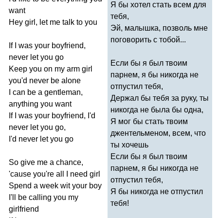
Я бы хотел стать всем для
want
тебя,
Hey
girl
,
let
me
talk
to
you
Эй, малышка, позволь мне
поговорить с тобой...
If
I
was
your
boyfriend
,
never
let
you
go
Если бы я был твоим
Keep
you
on
my
arm
girl
парнем, я бы никогда не
you'd
never
be
alone
отпустил тебя,
I
can
be
a
gentleman
,
Держал бы тебя за руку, ты
anything
you
want
никогда не была бы одна,
If
I
was
your
boyfriend
,
I'd
Я мог бы стать твоим
never
let
you
go
,
джентельменом, всем, что
I'd
never
let
you
go
ты хочешь
Если бы я был твоим
So
give
me
a
chance
,
парнем, я бы никогда не
'
cause
you're
all
I
need
girl
отпустил тебя,
Spend
a
week
wit
your
boy
Я бы никогда не отпустил
I'll
be
calling
you
my
тебя!
girlfriend