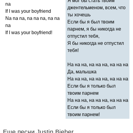
Я мог бы стать твоим
na
джентельменом, всем, что
If
I
was
your
boyfriend
ты хочешь
Na
na
na
,
na
na
na
,
na
na
Если бы я был твоим
na
парнем, я бы никогда не
If
I
was
your
boyfriend
!
отпустил тебя,
Я бы никогда не отпустил
тебя!
На на на, на на на, на на на
Да, малышка
На на на, на на на, на на на
Если бы я только был
твоим парнем
На на на, на на на, на на на
Если бы я только был
твоим парнем!
Еще песни
Justin
Bieber