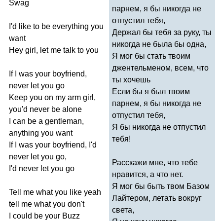
Swag
парнем, я бы никогда не
отпустил тебя,
I'd
like
to
be
everything
you
Держал бы тебя за руку, ты
want
никогда не была бы одна,
Hey
girl
,
let
me
talk
to
you
Я мог бы стать твоим
джентельменом, всем, что
If
I
was
your
boyfriend
,
ты хочешь
never
let
you
go
Если бы я был твоим
Keep
you
on
my
arm
girl
,
парнем, я бы никогда не
you'd
never
be
alone
отпустил тебя,
I
can
be
a
gentleman
,
Я бы никогда не отпустил
anything
you
want
тебя!
If
I
was
your
boyfriend
,
I'd
never
let
you
go
,
Расскажи мне, что тебе
I'd
never
let
you
go
нравится, а что нет.
Я мог бы быть твом Базом
Tell
me
what
you
like
yeah
Лайтером, летать вокруг
tell
me
what
you
don't
света,
I
could
be
your
Buzz