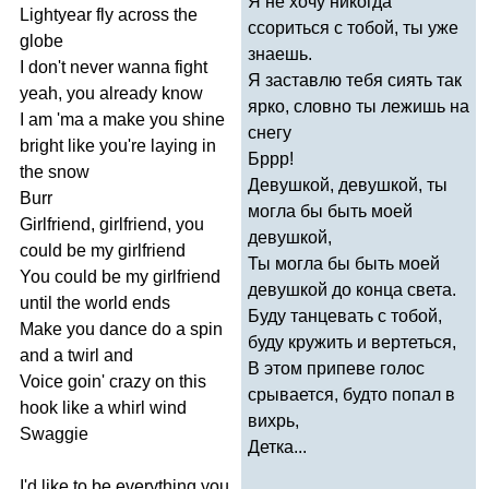
Я не хочу никогда
Lightyear
fly
across
the
ссориться с тобой, ты уже
globe
знаешь.
I
don't
never
wanna
fight
Я заставлю тебя сиять так
yeah
,
you
already
know
ярко, словно ты лежишь на
I
am
'
ma
a
make
you
shine
снегу
bright
like
you're
laying
in
Бррр!
the
snow
Девушкой, девушкой, ты
Burr
могла бы быть моей
Girlfriend
,
girlfriend
,
you
девушкой,
could
be
my
girlfriend
Ты могла бы быть моей
You
could
be
my
girlfriend
девушкой до конца света.
until
the
world
ends
Буду танцевать с тобой,
Make
you
dance
do
a
spin
буду кружить и вертеться,
and
a
twirl
and
В этом припеве голос
Voice
goin'
crazy
on
this
срывается, будто попал в
hook
like
a
whirl
wind
вихрь,
Swaggie
Детка...
I'd
like
to
be
everything
you