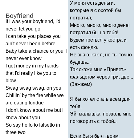
У меня есть деньги,
которые я с охотой бы
Boyfriend
потратил,
If
I
was
your
boyfriend
,
I'd
Много, много, много денег
never
let
you
go
потратил бы на тебя!
I
can
take
you
places
you
Будем греться у костра и
ain't
never
been
before
есть фондю.
Baby
take
a
chance
or
you'll
Не знаю, как я, но ты точно
never
ever
know
будешь...
I
got
money
in
my
hands
Так скажи мне «Привет»
that
I'd
really
like
you
to
фальцетом через три, две...
blow
(Зажжём)
Swag
swag
swag
,
on
you
Chillin'
by
the
fire
while
we
Я бы хотел стать всем для
are
eating
fondue
тебя,
I
don't
know
about
me
but
I
Эй, малышка, позволь мне
know
about
you
поговорить с тобой...
So
say
hello
to
falsetto
in
three
two
Если бы я был твоим