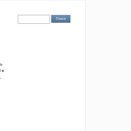
ть
 в
,