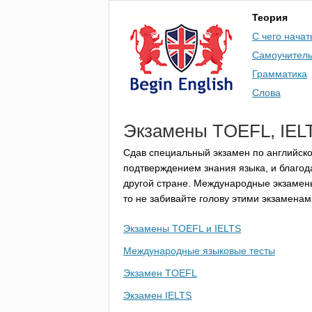
Теория
С чего начат
Самоучител
Грамматика
Слова
Экзамены
TOEFL
,
IEL
Сдав специальный экзамен по английско
подтверждением знания языка, и благода
другой стране. Международные экзаме
то не забивайте голову этими экзаменам
Экзамены TOEFL и IELTS
Международные языковые тесты
Экзамен TOEFL
Экзамен IELTS