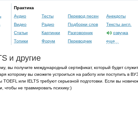
Практика
ь
Аудио
Тесты
Перевод песен
Анекдоты
ь
Видео
Радио
Подборки слов
Тексты англ.
Статьи
Картинки
Разговорник
озвучка
Топики
Форум
Переводчик
еще...
TS
и другие
му, вы получите международный сертификат, который будет служи
ря которому вы сможете устроиться на работу или поступить в ВУЗ
ны
TOEFL
или
IELTS
требуют серьезной подготовки. Если вы новичок
и, чтобы не травмировать психику:)