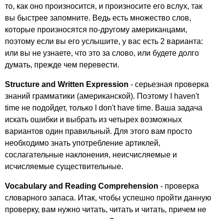
то, как оно произносится, и произносите его вслух, так
вы быстрее запомните. Ведь есть множество слов,
которые произносятся по-другому американцами,
поэтому если вы его услышите, у вас есть 2 варианта:
или вы не узнаете, что это за слово, или будете долго
думать, прежде чем перевести.
Structure
and
Written
Expression
- серьезная проверка
знаний грамматики (американской). Поэтому
I
haven't
time
не подойдет, только
I
don't
have
time
. Ваша задача
искать ошибки и выбрать из четырех возможных
вариантов один правильный. Для этого вам просто
необходимо знать употребление артиклей,
сослагательные наклонения, неисчисляемые и
исчисляемые существительные.
Vocabulary
and
Reading
Comprehension
- проверка
словарного запаса. Итак, чтобы успешно пройти данную
проверку, вам нужно читать, читать и читать, причем не