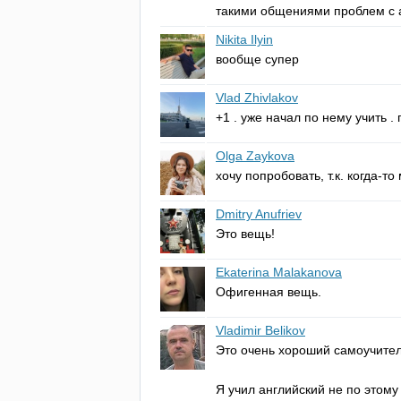
такими общениями проблем с а
Nikita Ilyin
вообще супер
Vlad Zhivlakov
+1 . уже начал по нему учить .
Olga Zaykova
хочу попробовать, т.к. когда-то
Dmitry Anufriev
Это вещь!
Ekaterina Malakanova
Офигенная вещь.
Vladimir Belikov
Это очень хороший самоучитель
Я учил английский не по этому