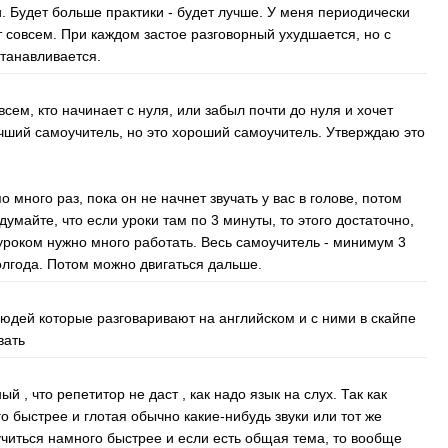
и. Будет больше практики - будет лучше. У меня периодически
ет совсем. При каждом застое разговорный ухудшается, но с
танавливается.
сем, кто начинает с нуля, или забыл почти до нуля и хочет
учший самоучитель, но это хороший самоучитель. Утверждаю это
 много раз, пока он не начнет звучать у вас в голове, потом
умайте, что если уроки там по 3 минуты, то этого достаточно,
уроком нужно много работать. Весь самоучитель - минимум 3
олгода. Потом можно двигаться дальше.
 людей которые разговаривают на английском и с ними в скайпе
вать
 , что репетитор не даст , как надо язык на слух. Так как
о быстрее и глотая обычно какие-нибудь звуки или тот же
учиться намного быстрее и если есть общая тема, то вообще