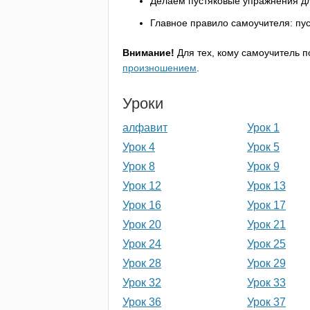
Делаем пустяковые упражнения д
Главное правило самоучителя: пуст
Внимание!
Для тех, кому самоучитель 
произношением
.
Уроки
алфавит
Урок 1
Урок 4
Урок 5
Урок 8
Урок 9
Урок 12
Урок 13
Урок 16
Урок 17
Урок 20
Урок 21
Урок 24
Урок 25
Урок 28
Урок 29
Урок 32
Урок 33
Урок 36
Урок 37