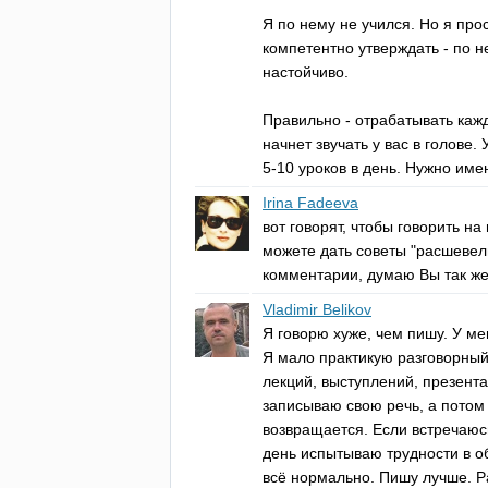
Я по нему не учился. Но я прос
компетентно утверждать - по н
настойчиво.
Правильно - отрабатывать кажд
начнет звучать у вас в голове.
5-10 уроков в день. Нужно име
Irina Fadeeva
вот говорят, чтобы говорить н
можете дать советы "расшевели
комментарии, думаю Вы так же 
Vladimir Belikov
Я говорю хуже, чем пишу. У ме
Я мало практикую разговорный
лекций, выступлений, презент
записываю свою речь, а потом 
возвращается. Если встречаюс
день испытываю трудности в о
всё нормально. Пишу лучше. Р