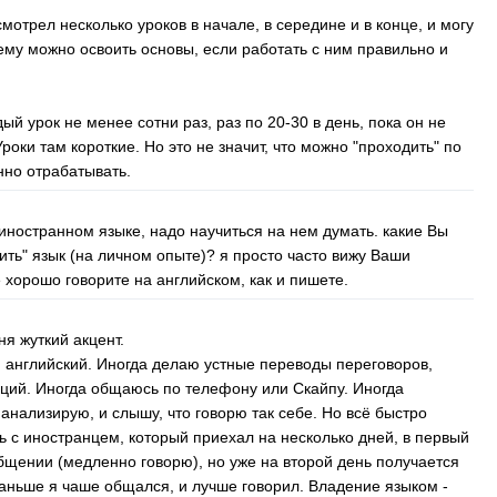
мотрел несколько уроков в начале, в середине и в конце, и могу
ему можно освоить основы, если работать с ним правильно и
ый урок не менее сотни раз, раз по 20-30 в день, пока он не
 Уроки там короткие. Но это не значит, что можно "проходить" по
нно отрабатывать.
а иностранном языке, надо научиться на нем думать. какие Вы
ть" язык (на личном опыте)? я просто часто вижу Ваши
хорошо говорите на английском, как и пишете.
ня жуткий акцент.
 английский. Иногда делаю устные переводы переговоров,
аций. Иногда общаюсь по телефону или Скайпу. Иногда
анализирую, и слышу, что говорю так себе. Но всё быстро
ь с иностранцем, который приехал на несколько дней, в первый
бщении (медленно говорю), но уже на второй день получается
аньше я чаше общался, и лучше говорил. Владение языком -