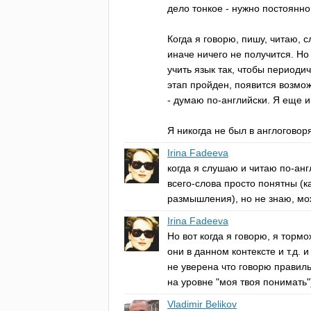
дело тонкое - нужно постоянно
Когда я говорю, пишу, читаю, 
иначе ничего не получится. Но
учить язык так, чтобы периоди
этап пройден, появится возмож
- думаю по-английски. Я еще и 
Я никогда не был в англоговор
Irina Fadeeva
когда я слушаю и читаю по-анг
всего-слова просто понятны (к
размышления), но не знаю, мо
Irina Fadeeva
Но вот когда я говорю, я тормо
они в данном контексте и т.д.
не уверена что говорю правиль
на уровне "моя твоя понимать"
Vladimir Belikov