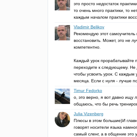
это просто недостаток практик
то очень много практики, то н
каждым началом практики восс
Vladimir Belikov
Рекомендую этот самоучитель в
восстановить. Может, это не л
компетентно.
Каждый урок прорабатывайте по
переходите к следующему. Не д
чтобы усвоить урок. С каждым 
месяца. Если с нуля - лучше п
Timur Fedorko
о, это верно, я вот давно ищу
общаюсь, что бы речь трениро
Julia Vizenberg
Плюсы в этом большие)И главный
говорят носители языка намног
самый сленг, а в общение это 