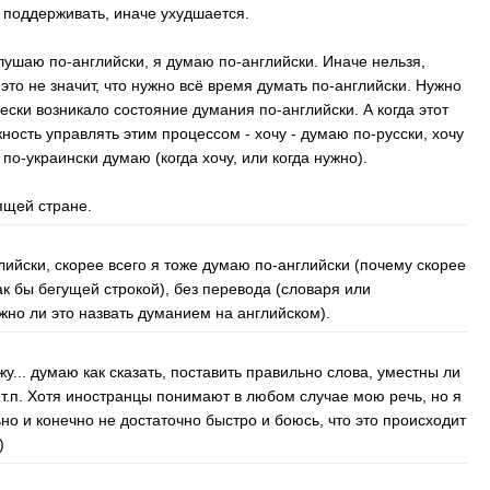
 поддерживать, иначе ухудшается.
слушаю по-английски, я думаю по-английски. Иначе нельзя,
 это не значит, что нужно всё время думать по-английски. Нужно
чески возникало состояние думания по-английски. А когда этот
ность управлять этим процессом - хочу - думаю по-русски, хочу
по-украински думаю (когда хочу, или когда нужно).
ящей стране.
лийски, скорее всего я тоже думаю по-английски (почему скорее
ак бы бегущей строкой), без перевода (словаря или
жно ли это назвать думанием на английском).
жу... думаю как сказать, поставить правильно слова, уместны ли
 и т.п. Хотя иностранцы понимают в любом случае мою речь, но я
но и конечно не достаточно быстро и боюсь, что это происходит
)