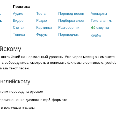
Практика
ь
Аудио
Тесты
Перевод песен
Анекдоты
ль
Видео
Радио
Подборки слов
Тексты англ.
Статьи
Картинки
Разговорник
озвучка
Топики
Форум
Переводчик
еще...
ийскому
 английский на нормальный уровень. Уже через месяц вы сможете 
ть собеседников, смотреть и понимать фильмы в оригинале,
youtu
ать текст песен.
английскому
трим перевод на русском.
 произношение диалога в
mp
3-формате.
 и понятным языком.