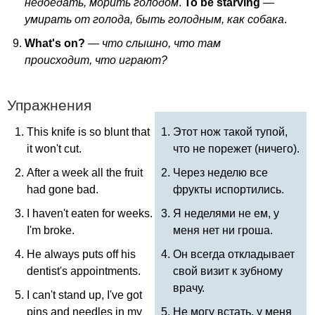
недоедать, морить голодом
.
To
be
starving
—
умирать от голода, быть голодным, как собака
.
What's
on
?
—
что слышно, что там
происходит, что играют?
Упражнения
This
knife
is
so
blunt
that
Этот нож такой тупой,
it
won't
cut
.
что не порежет (ничего).
After
a
week
all
the
fruit
Через неделю все
had
gone
bad
.
фрукты испортились.
I
haven't
eaten
for
weeks
.
Я неделями не ем, у
I'm
broke
.
меня нет ни гроша.
He
always
puts
off
his
Он всегда откладывает
dentist's
appointments
.
свой визит к зубному
врачу.
I
can't
stand
up
,
I've
got
pins
and
needles
in
my
Не могу встать, у меня