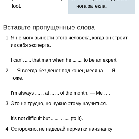
foot
.
нога затекла.
Вставьте пропущенные слова
Я не могу вынести этого человека, когда он строит
из себя эксперта.
I
can't
.....
that
man
when
he
........
to
be
an
expert
.
— Я всегда без денег под конец месяца. — Я
тоже.
I'm
always
.... ..
at
... ...
of
the
month
. —
Me
….
Это не трудно, но нужно этому научиться.
It's
not
difficult
but
....... . ..... (
to
it
).
Осторожно, не надевай перчатки наизнанку