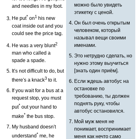
можно было увидеть
and
needles
in
my
foot
.
этикетку с ценой.
*
1
He
put
on
his
new
Он был очень открытым
coat
inside
out
and
you
человеком, который
could
see
the
price
tag
.
называл вещи своими
2
именами.
He
was
a
very
blunt
man
who
called
a
Это нетрудно сделать, но
spade
a
spade
.
нужно этому выучиться
[знать один приём].
It's
not
difficult
to
do
,
but
3
there's
a
knack
to
it
.
Если ждешь автобус на
остановке по
If
you
wait
for
a
bus
at
a
требованию, ты должен
request
stop
,
you
must
поднять руку, чтобы
*
put
out
your
hand
to
автобус остановился.
*
make
the
bus
stop
.
Мой муж меня не
My
husband
doesn't
понимает, воспринимает
*
understand
me
,
he
меня как нечто само