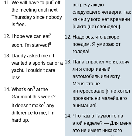
*
We
will
have
to
put
off
встречу аж до
the
meeting
until
next
следующего четверга, так
Thursday
since
nobody
как ни у кого нет времени
is
free
.
[никто (не) свободен].
*
I
hope
we
can
eat
Надеюсь, что вскоре
8
поедим. Я умираю от
soon
.
I'm
starved
!
голода!
Daddy
asked
me
if
I
Папа спросил меня, хочу
wanted
a
sports
car
or
a
ли я спортивный
yacht
.
I
couldn't
care
автомобиль или яхту.
less
.
Меня это не
9
What's
on
at
the
интересовало [я не хотел
Gaumont
this
week
? —
проявить ни малейшего
*
внимания].
It
doesn't
make
any
difference
to
me
,
I'm
Что там в Гаумонте на
hard
up
.
этой неделе? — Для меня
это не имеет никакого