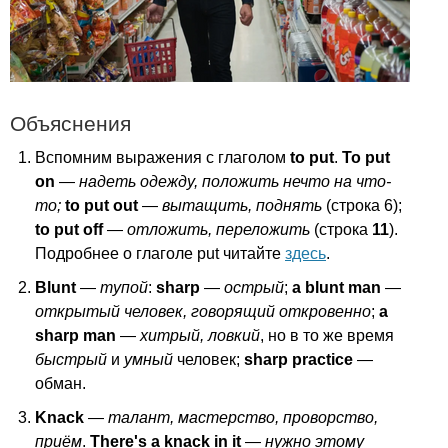
Объяснения
Вспомним выражения с глаголом
to
put
.
То
put
on
—
надеть одежду, положить нечто на что-
то;
to
put
out
—
вытащить, поднять
(строка 6);
to
put
off
—
отложить, переложить
(строка
11
).
Подробнее о глаголе
put
читайте
здесь
.
Blunt
—
тупой
:
sharp
—
острый
;
a
blunt
man
—
открытый человек, говорящий откровенно
;
a
sharp
man
—
хитрый, ловкий
, но в то же время
быстрый
и
умный
человек;
sharp
practice
—
обман.
Knack
—
талант, мастерство, проворство,
приём
.
There's
a
knack
in
it
—
нужно этому