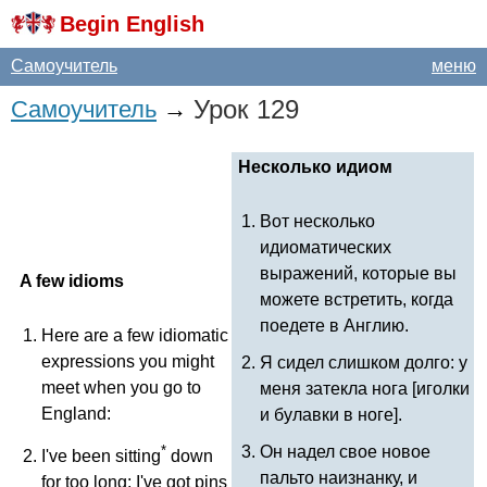
Begin English
Самоучитель
меню
Урок 129
Самоучитель
→
Несколько идиом
Вот несколько
идиоматических
выражений, которые вы
A
few
idioms
можете встретить, когда
поедете в Англию.
Here
are
a
few
idiomatic
expressions
you
might
Я сидел слишком долго: у
meet
when
you
go
to
меня затекла нога [иголки
England
:
и булавки в ноге].
*
Он надел свое новое
I've
been
sitting
down
пальто наизнанку, и
for
too
long
;
I've
got
pins