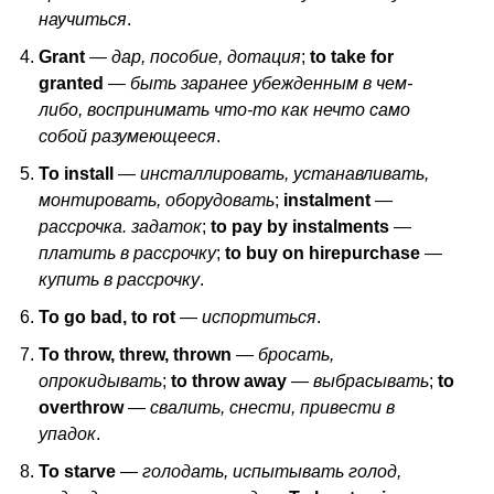
научиться
.
Grant
—
дар, пособие, дотация
;
to
take
for
granted
—
быть заранее убежденным в чем-
либо, воспринимать что-то как нечто само
собой разумеющееся
.
To
install
—
инсталлировать, устанавливать,
монтировать, оборудовать
;
instalment
—
рассрочка. задаток
;
to
pay
by
instalments
—
платить в рассрочку
;
to
buy
on
hirepurchase
—
купить в рассрочку
.
To
go
bad
,
to
rot
—
испортиться
.
To
throw
,
threw
,
thrown
—
бросать,
опрокидывать
;
to
throw
away
—
выбрасывать
;
to
overthrow
—
свалить, снести, привести в
упадок
.
To
starve
—
голодать, испытывать голод,