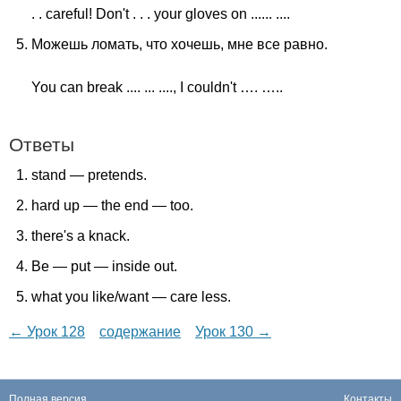
. .
careful
!
Don't
. . .
your
gloves
on
...... ....
Можешь ломать, что хочешь, мне все равно.
You
can
break
.... ... ....,
I
couldn't
…. …..
Ответы
stand
—
pretends
.
hard
up
—
the
end
—
too
.
there's
a
knack
.
Be
—
put
—
inside
out
.
what
you
like
/
want
—
care
less
.
← Урок 128
содержание
Урок 130 →
Полная версия
Контакты