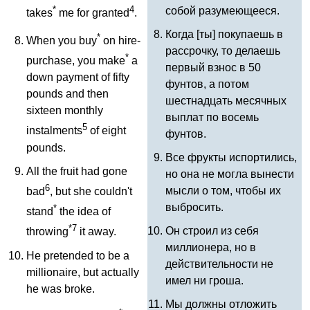
*
4
собой разумеющееся.
takes
me
for
granted
.
Когда [ты] покупаешь в
*
When
you
buy
on
hire-
рассрочку, то делаешь
*
purchase
,
you
make
a
первый взнос в 50
down
payment
of
fifty
фунтов, а потом
pounds
and
then
шестнадцать месячных
sixteen
monthly
выплат по восемь
5
instalments
of
eight
фунтов.
pounds
.
Все фрукты испортились,
All
the
fruit
had
gone
но она не могла вынести
6
мысли о том, чтобы их
bad
,
but
she
couldn't
выбросить.
*
stand
the
idea
of
*7
Он строил из себя
throwing
it
away
.
миллионера, но в
He
pretended
to
be
a
действительности не
millionaire
,
but
actually
имел ни гроша.
he
was
broke
.
Мы должны отложить