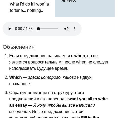
ничего.
*
what
I'd
do
if
I
won
a
fortune
...
nothing
».
Объяснения
Если предложение начинается с
when
, но не
является вопросительным, после
when
не следует
использовать будущее время.
Which
— здесь:
которого, какого
из двух
названных.
Обратим внимание на структуру этого
предложения и его перевод.
I
want
you
all
to
write
an
essay
—
Я хочу, чтобы вы все написали
сочинение
. Иные предложения с этой
конструкцией приводятся в задании
Fill
in
the