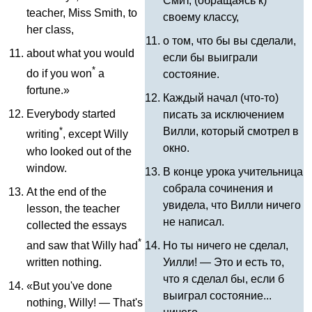
Смит, (обращаясь к)
teacher
,
Miss
Smith
,
to
своему классу,
her
class
,
о том, что бы вы сделали,
about
what
you
would
если бы выиграли
*
do
if
you
won
a
состояние.
fortune
.»
Каждый начал (что-то)
Everybody
started
писать за исключением
Вилли, который смотрел в
*
writing
,
except
Willy
окно.
who
looked
out
of
the
window
.
В конце урока учительница
собрала сочинения и
At
the
end
of
the
увидела, что Вилли ничего
lesson
,
the
teacher
не написал.
collected
the
essays
*
and
saw
that
Willy
had
Но ты ничего не сделал,
written
nothing
.
Уилли! — Это и есть то,
что я сделал бы, если б
«
But
you've
done
выиграл состояние...
nothing
,
Willy
! —
That's