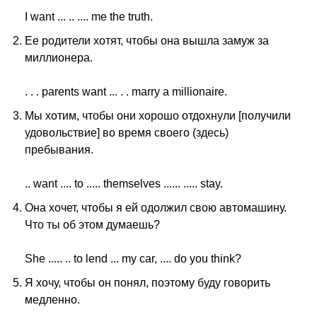
I
want
... .. ....
me
the
truth
.
Ее родители хотят, чтобы она вышла замуж за
миллионера.
. . .
parents
want
... . .
marry
a
millionaire
.
Мы хотим, чтобы они хорошо отдохнули [получили
удовольствие] во время своего (здесь)
пребывания.
..
want
....
to
.....
themselves
...... .....
stay
.
Она хочет, чтобы я ей одолжил свою автомашину.
Что ты об этом думаешь?
She
..... ..
to
lend
...
my
car
, ....
do
you
think
?
Я хочу, чтобы он понял, поэтому буду говорить
медленно.