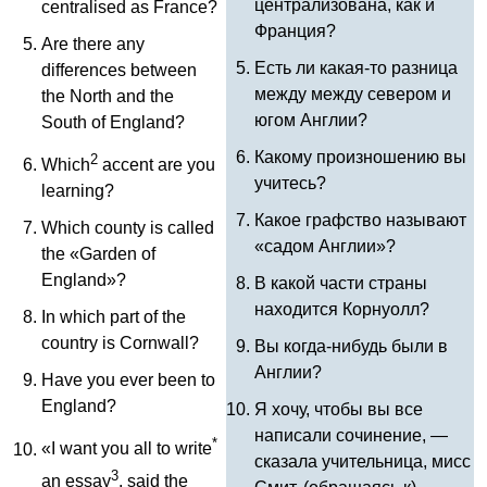
централизована, как и
centralised
as
France
?
Франция?
Are
there
any
Есть ли какая-то разница
differences
between
между между севером и
the
North
and
the
югом Англии?
South
of
England
?
Какому произношению вы
2
Which
accent
are
you
учитесь?
learning
?
Какое графство называют
Which
county
is
called
«садом Англии»?
the
«
Garden
of
England
»?
В какой части страны
находится Корнуолл?
In
which
part
of
the
country
is
Cornwall
?
Вы когда-нибудь были в
Англии?
Have
you
ever
been
to
England
?
Я хочу, чтобы вы все
написали сочинение, —
*
«
I
want
you
all
to
write
сказала учительница, мисс
3
an
essay
,
said
the