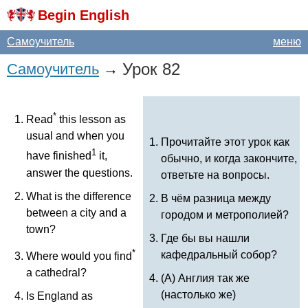
Begin English
Самоучитель
меню
Урок 82
Самоучитель
→
*
Read
this
lesson
as
usual
and
when
you
Прочитайте этот урок как
1
have
finished
it
,
обычно, и когда закончите,
answer
the
questions
.
ответьте на вопросы.
What
is
the
difference
В чём разница между
between
a
city
and
a
городом и метрополией?
town
?
Где бы вы нашли
*
кафедральный собор?
Where
would
you
find
a
cathedral
?
(А) Англия так же
(настолько же)
Is
England
as