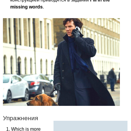
missing
words
.
Упражнения
Which
is
more