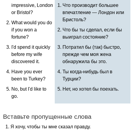
impressive
,
London
Что производит большее
or
Bristol
?
впечатление — Лондон или
Бристоль?
What
would
you
do
if
you
won
a
Что бы ты сделал, если бы
fortune
?
выиграл состояние?
I'd
spend
it
quickly
Потратил бы (так) быстро,
before
my
wife
прежде чем моя жена
discovered
it
.
обнаружила бы это.
Have
you
ever
Ты когда-нибудь был в
been
to
Turkey
?
Турции?
No
,
but
I'd
like
to
Нет, но хотел бы поехать.
go
.
Вставьте пропущенные слова
Я хочу, чтобы ты мне сказал правду.