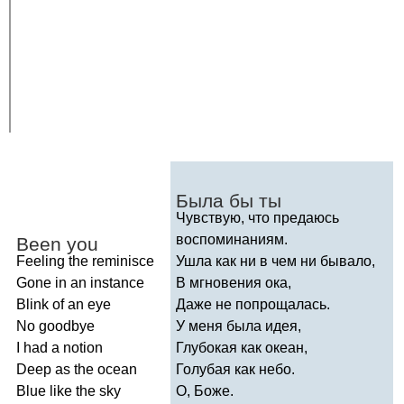
Была бы ты
Чувствую, что предаюсь
воспоминаниям.
Been
you
Feeling
the
reminisce
Ушла как ни в чем ни бывало,
Gone
in
an
instance
В мгновения ока,
Blink
of
an
eye
Даже не попрощалась.
No
goodbye
У меня была идея,
I
had
a
notion
Глубокая как океан,
Deep
as
the
ocean
Голубая как небо.
Blue
like
the
sky
О, Боже.