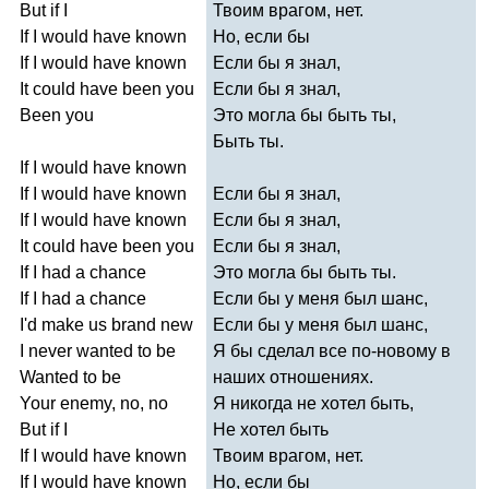
But
if
I
Твоим врагом, нет.
If
I
would
have
known
Но, если бы
If
I
would
have
known
Если бы я знал,
It
could
have
been
you
Если бы я знал,
Been
you
Это могла бы быть ты,
Быть ты.
If
I
would
have
known
If
I
would
have
known
Если бы я знал,
If
I
would
have
known
Если бы я знал,
It
could
have
been
you
Если бы я знал,
If
I
had
a
chance
Это могла бы быть ты.
If
I
had
a
chance
Если бы у меня был шанс,
I'd
make
us
brand
new
Если бы у меня был шанс,
I
never
wanted
to
be
Я бы сделал все по-новому в
Wanted
to
be
наших отношениях.
Your
enemy
,
no
,
no
Я никогда не хотел быть,
But
if
I
Не хотел быть
If
I
would
have
known
Твоим врагом, нет.
If
I
would
have
known
Но, если бы