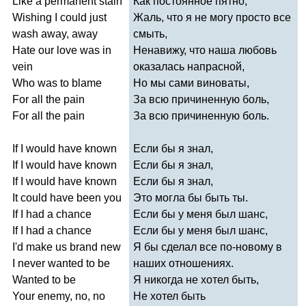
Like
a
permanent
stain
Как постоянное пятно,
Wishing
I
could
just
Жаль, что я не могу просто все
wash
away
,
away
смыть,
Hate
our
love
was
in
Ненавижу, что наша любовь
vein
оказалась напрасной,
Who
was
to
blame
Но мы сами виноваты,
For
all
the
pain
За всю причиненную боль,
For
all
the
pain
За всю причиненную боль.
If
I
would
have
known
Если бы я знал,
If
I
would
have
known
Если бы я знал,
If
I
would
have
known
Если бы я знал,
It
could
have
been
you
Это могла бы быть ты.
If
I
had
a
chance
Если бы у меня был шанс,
If
I
had
a
chance
Если бы у меня был шанс,
I'd
make
us
brand
new
Я бы сделал все по-новому в
I
never
wanted
to
be
наших отношениях.
Wanted
to
be
Я никогда не хотел быть,
Your
enemy
,
no
,
no
Не хотел быть