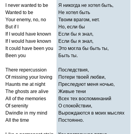
I
never
wanted
to
be
Я никогда не хотел быть,
Wanted
to
be
Не хотел быть
Your
enemy
,
no
,
no
Твоим врагом, нет.
But
if
I
Но, если бы
If
I
would
have
known
Если бы я знал,
If
I
would
have
known
Если бы я знал,
It
could
have
been
you
Это могла бы быть ты,
Been
you
Быть ты.
There
repercussion
Последствия,
Of
missing
your
loving
Потери твоей любви,
Haunts
me
at
night
Преследуют меня ночью,
The
ghosts
are
alive
Живые тени
All
of
the
memories
Всех тех воспоминаний
Of
serenity
О спокойствии,
Dwindle
in
my
mind
Вырождаются в моих мыслях
All
the
time
Постоянно.