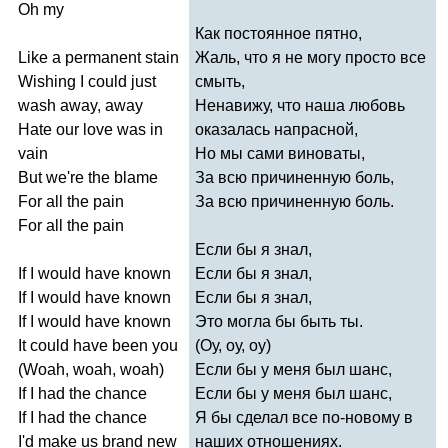
Oh
my
Как постоянное пятно,
Like
a
permanent
stain
Жаль, что я не могу просто все
Wishing
I
could
just
смыть,
wash
away
,
away
Ненавижу, что наша любовь
Hate
our
love
was
in
оказалась напрасной,
vain
Но мы сами виноваты,
But
we're
the
blame
За всю причиненную боль,
For
all
the
pain
За всю причиненную боль.
For
all
the
pain
Если бы я знал,
If
I
would
have
known
Если бы я знал,
If
I
would
have
known
Если бы я знал,
If
I
would
have
known
Это могла бы быть ты.
It
could
have
been
you
(Оу, оу, оу)
(
Woah
,
woah
,
woah
)
Если бы у меня был шанс,
If
I
had
the
chance
Если бы у меня был шанс,
If
I
had
the
chance
Я бы сделал все по-новому в
I'd
make
us
brand
new
наших отношениях.