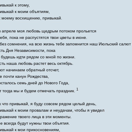
ивыкай к этому,
ивыкай к моим объятиям,
к моему восхищению, привыкай.
в апреле моя любовь щедрым потоком прольется
тебя, пока не распустятся твои цветы в июне.
 без сомнения, на всю жизнь тебе запомнится наш Июльский салют 
сть Дня Независимости, пока
 будешь идти рядом со мной по жизни.
сть наша любовь растет весь октябрь.
вот начинаем обратный отсчет,
е почти канун Рождества,
осталось семь дней до Нового Года,
1
т тогда мы и будем отмечать праздник.
к что привыкай, я буду совсем рядом целый день,
ивыкай к моим провалам и неудачам, чтобы я увидел
ражение твоего лица в эти моменты.
е всегда будут нужны твои объятия.
ивыкай к мои прикосновениям,