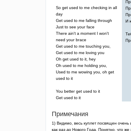
Пр
So
get
used
to
me
checking
in
all
Пр
day
Пр
Get
used
to
me
falling
through
И 
Just
to
see
your
face
There
ain't
a
moment
I
won't
Те
need
your
brace
Пр
Get
used
to
me
touching
you
,
Get
used
to
me
loving
you
Oh
get
used
to
it
,
hey
Oh
used
to
me
holding
you
,
Used
to
me
wowing
you
,
oh
get
used
to
it
You
better
get
used
to
it
Get
used
to
it
Примечания
1) Видимо, весь куплет посвящен очень 
как раз до Нового Года. Понятно, что же