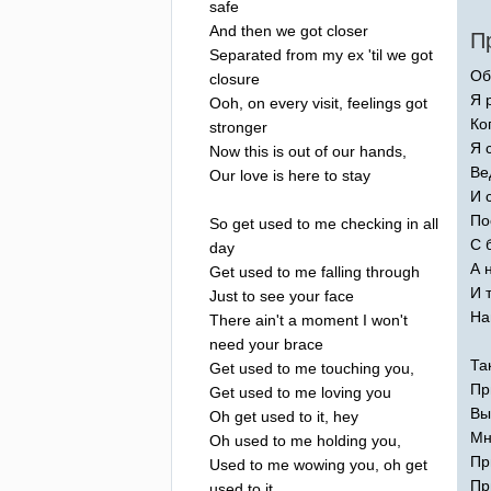
safe
And
then
we
got
closer
П
Separated
from
my
ex
'
til
we
got
Об
closure
Я 
Ooh
,
on
every
visit
,
feelings
got
Ко
stronger
Я 
Now
this
is
out
of
our
hands
,
Ве
Our
love
is
here
to
stay
И 
По
So
get
used
to
me
checking
in
all
С 
day
А 
Get
used
to
me
falling
through
И 
Just
to
see
your
face
На
There
ain't
a
moment
I
won't
need
your
brace
Та
Get
used
to
me
touching
you
,
Пр
Get
used
to
me
loving
you
Вы
Oh
get
used
to
it
,
hey
Мн
Oh
used
to
me
holding
you
,
Пр
Used
to
me
wowing
you
,
oh
get
Пр
used
to
it