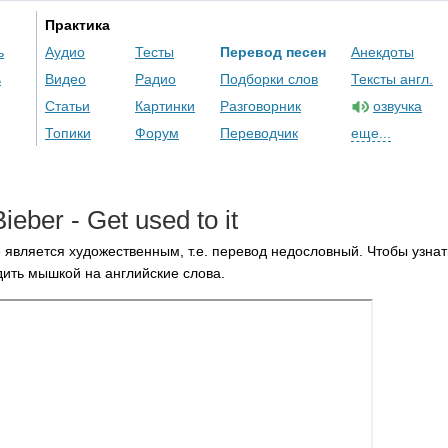
Практика
ь
Аудио
Тесты
Перевод песен
Анекдоты
ь
Видео
Радио
Подборки слов
Тексты англ.
Статьи
Картинки
Разговорник
озвучка
Топики
Форум
Переводчик
еще...
Bieber
-
Get
used
to
it
 является художественным, т.е. перевод недословный. Чтобы узнат
ить мышкой на английские слова.