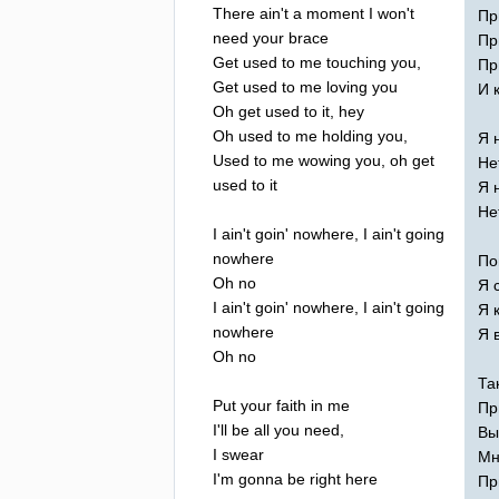
There
ain't
a
moment
I
won't
Пр
need
your
brace
Пр
Get
used
to
me
touching
you
,
Пр
Get
used
to
me
loving
you
И 
Oh
get
used
to
it
,
hey
Oh
used
to
me
holding
you
,
Я 
Used
to
me
wowing
you
,
oh
get
Не
used
to
it
Я 
Не
I
ain't
goin'
nowhere
,
I
ain't
going
nowhere
По
Oh
no
Я 
I
ain't
goin'
nowhere
,
I
ain't
going
Я 
nowhere
Я 
Oh
no
Та
Put
your
faith
in
me
Пр
I'll
be
all
you
need
,
Вы
I
swear
Мн
I'm
gonna
be
right
here
Пр