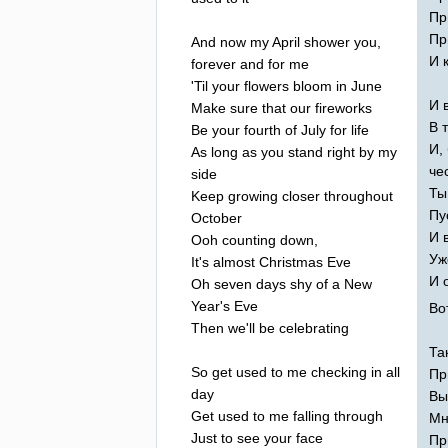
Пр
Пр
And
now
my
April
shower
you
,
И 
forever
and
for
me
'
Til
your
flowers
bloom
in
June
И 
Make
sure
that
our
fireworks
В 
Be
your
fourth
of
July
for
life
И,
As
long
as
you
stand
right
by
my
че
side
Ты
Keep
growing
closer
throughout
Пу
October
И 
Ooh
counting
down
,
Уж
It's
almost
Christmas
Eve
И 
Oh
seven
days
shy
of
a
New
Year's
Eve
Во
Then
we'll
be
celebrating
Та
So
get
used
to
me
checking
in
all
Пр
day
Вы
Get
used
to
me
falling
through
Мн
Just
to
see
your
face
Пр