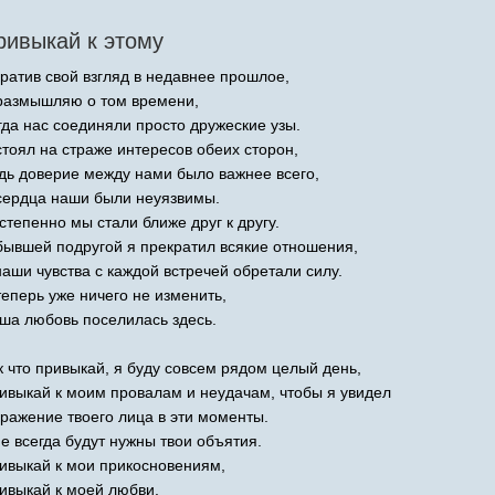
ривыкай к этому
ратив свой взгляд в недавнее прошлое,
размышляю о том времени,
гда нас соединяли просто дружеские узы.
стоял на страже интересов обеих сторон,
дь доверие между нами было важнее всего,
сердца наши были неуязвимы.
степенно мы стали ближе друг к другу.
бывшей подругой я прекратил всякие отношения,
наши чувства с каждой встречей обретали силу.
теперь уже ничего не изменить,
ша любовь поселилась здесь.
к что привыкай, я буду совсем рядом целый день,
ивыкай к моим провалам и неудачам, чтобы я увидел
ражение твоего лица в эти моменты.
е всегда будут нужны твои объятия.
ивыкай к мои прикосновениям,
ивыкай к моей любви.