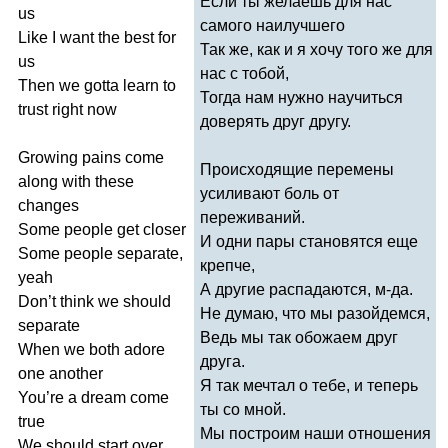
Если ты желаешь для нас
us
самого наилучшего
Like
I
want
the
best
for
Так же, как и я хочу того же для
us
нас с тобой,
Then
we
gotta
learn
to
Тогда нам нужно научиться
trust
right
now
доверять друг другу.
Growing
pains
come
Происходящие перемены
along
with
these
усиливают боль от
changes
переживаний.
Some
people
get
closer
И одни пары становятся еще
Some
people
separate
,
крепче,
yeah
А другие распадаются, м-да.
Don
’
t
think
we
should
Не думаю, что мы разойдемся,
separate
Ведь мы так обожаем друг
When
we
both
adore
друга.
one
another
Я так мечтал о тебе, и теперь
You
’
re
a
dream
come
ты со мной.
true
Мы построим наши отношения
We
should
start
over