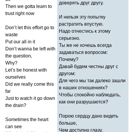
доверять друг другу.
Then
we
gotta
learn
to
trust
right
now
И нельзя эту попытку
растратить впустую.
Don
’
t
let
this
effort
go
to
Надо отнестись к этому
waste
серьезно.
Put
our
all
in
it
Ты же не хочешь всегда
Don
’
t
wanna
be
left
with
задаваться вопросом:
the
question
,
Почему?
Why
?
Давай будем честны друг с
Let
’
s
be
honest
with
другом:
ourselves
Для чего мы так далеко зашли
Did
we
really
come
this
в наших отношениях?
far
Чтобы спокойно наблюдать,
Just
to
watch
it
go
down
как они разрушаются?
the
drain
?
Порою сердцу дано видеть
Sometimes
the
heart
больше,
can
see
Чем доступно глазу.