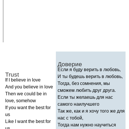
Доверие
Если я буду верить в любовь,
Trust
И ты будешь верить в любовь,
If
I
believe
in
love
Тогда, без сомнения, мы
And
you
believe
in
love
сможем любить друг друга.
Then
we
could
be
in
Если ты желаешь для нас
love
,
somehow
самого наилучшего
If
you
want
the
best
for
Так же, как и я хочу того же для
us
нас с тобой,
Like
I
want
the
best
for
Тогда нам нужно научиться
us