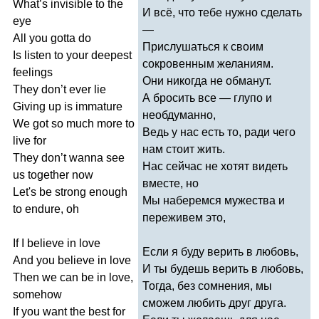
What
’
s
invisible
to
the
И всё, что тебе нужно сделать
eye
—
All
you
gotta
do
Прислушаться к своим
Is
listen
to
your
deepest
сокровенным желаниям.
feelings
Они никогда не обманут.
They
don
’
t
ever
lie
А бросить все — глупо и
Giving
up
is
immature
необдуманно,
We
got
so
much
more
to
Ведь у нас есть то, ради чего
live
for
нам стоит жить.
They
don
’
t
wanna
see
Нас сейчас не хотят видеть
us
together
now
вместе, но
Let's
be
strong
enough
Мы наберемся мужества и
to
endure
,
oh
переживем это,
If
I
believe
in
love
Если я буду верить в любовь,
And
you
believe
in
love
И ты будешь верить в любовь,
Then
we
can
be
in
love
,
Тогда, без сомнения, мы
somehow
сможем любить друг друга.
If
you
want
the
best
for