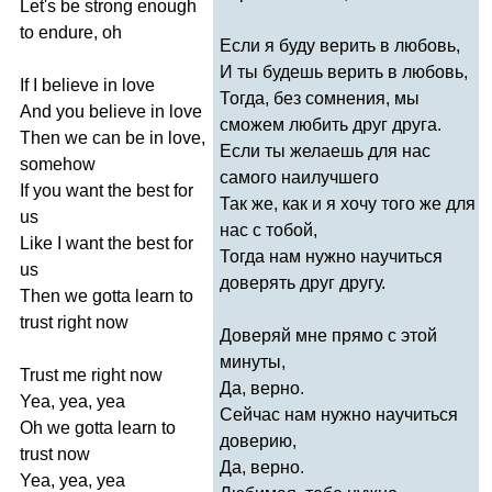
Let's
be
strong
enough
to
endure
,
oh
Если я буду верить в любовь,
И ты будешь верить в любовь,
If
I
believe
in
love
Тогда, без сомнения, мы
And
you
believe
in
love
сможем любить друг друга.
Then
we
can
be
in
love
,
Если ты желаешь для нас
somehow
самого наилучшего
If
you
want
the
best
for
Так же, как и я хочу того же для
us
нас с тобой,
Like
I
want
the
best
for
Тогда нам нужно научиться
us
доверять друг другу.
Then
we
gotta
learn
to
trust
right
now
Доверяй мне прямо с этой
минуты,
Trust
me
right
now
Да, верно.
Yea
,
yea
,
yea
Сейчас нам нужно научиться
Oh
we
gotta
learn
to
доверию,
trust
now
Да, верно.
Yea
,
yea
,
yea