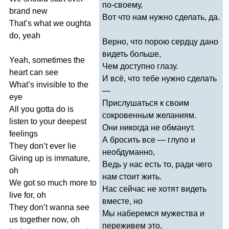
по-своему,
brand
new
Вот что нам нужно сделать, да.
That
’
s
what
we
oughta
do
,
yeah
Верно, что порою сердцу дано
видеть больше,
Yeah
,
sometimes
the
Чем доступно глазу.
heart
can
see
И всё, что тебе нужно сделать
What
’
s
invisible
to
the
—
eye
Прислушаться к своим
All
you
gotta
do
is
сокровенным желаниям.
listen
to
your
deepest
Они никогда не обманут.
feelings
А бросить все — глупо и
They
don
’
t
ever
lie
необдуманно,
Giving
up
is
immature
,
Ведь у нас есть то, ради чего
oh
нам стоит жить.
We
got
so
much
more
to
Нас сейчас не хотят видеть
live
for
,
oh
вместе, но
They
don
’
t
wanna
see
Мы наберемся мужества и
us
together
now
,
oh
переживем это,