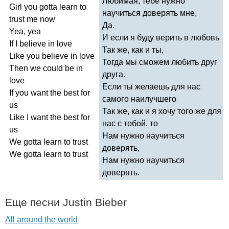
Любимая, тебе нужно
Girl
you
gotta
learn
to
научиться доверять мне,
trust
me
now
Да.
Yea
,
yea
И если я буду верить в любовь
If
I
believe
in
love
Так же, как и ты,
Like
you
believe
in
love
Тогда мы сможем любить друг
Then
we
could
be
in
друга.
love
Если ты желаешь для нас
If
you
want
the
best
for
самого наилучшего
us
Так же, как и я хочу того же для
Like
I
want
the
best
for
нас с тобой, то
us
Нам нужно научиться
We
gotta
learn
to
trust
доверять,
We
gotta
learn
to
trust
Нам нужно научиться
доверять.
Еще песни
Justin
Bieber
All around the world