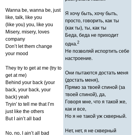
Wanna
be
,
wanna
be
,
just
Я хочу быть, хочу быть,
like
,
talk
,
like
you
просто, говорить, как ты
(
like
you
)
you
,
like
you
(как ты), ты, как ты
Misery
,
misery
,
loves
Беда, беда не приходит
company
2
одна.
Don
’
t
let
them
change
Не позволяй испортить себе
your
mood
настроение.
They
try
to
get
at
me
(
try
to
Они пытаются достать меня
get
at
me
)
(достать меня),
Behind
your
back
(
your
Прямо за твоей спиной (за
back
,
your
back
,
your
твоей спиной), да,
back
)
yeah
Говоря мне, что я такой же,
Tryin
’
to
tell
me
that
I
’
m
как и все,
just
like
the
others
Но я не такой уж скверный.
But
I
ain
’
t
all
bad
Нет, нет, я не скверный
No
,
no
,
I
ain
’
t
all
bad