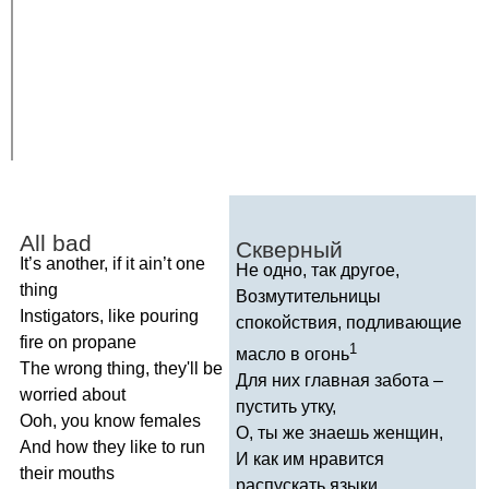
All
bad
Скверный
It
’
s
another
,
if
it
ain
’
t
one
Не одно, так другое,
thing
Возмутительницы
Instigators
,
like
pouring
спокойствия, подливающие
fire
on
propane
1
масло в огонь
The
wrong
thing
,
they'll
be
Для них главная забота –
worried
about
пустить утку,
Ooh
,
you
know
females
О, ты же знаешь женщин,
And
how
they
like
to
run
И как им нравится
their
mouths
распускать языки.