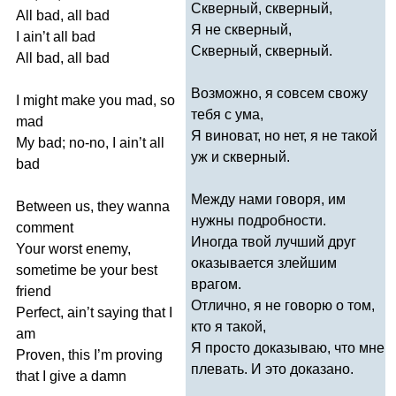
Скверный, скверный,
All
bad
,
all
bad
Я не скверный,
I
ain
’
t
all
bad
Скверный, скверный.
All
bad
,
all
bad
Возможно, я совсем свожу
I
might
make
you
mad
,
so
тебя с ума,
mad
Я виноват, но нет, я не такой
My
bad
;
no-no
,
I
ain
’
t
all
уж и скверный.
bad
Между нами говоря, им
Between
us
,
they
wanna
нужны подробности.
comment
Иногда твой лучший друг
Your
worst
enemy
,
оказывается злейшим
sometime
be
your
best
врагом.
friend
Отлично, я не говорю о том,
Perfect
,
ain
’
t
saying
that
I
кто я такой,
am
Я просто доказываю, что мне
Proven
,
this
I
’
m
proving
плевать. И это доказано.
that
I
give
a
damn