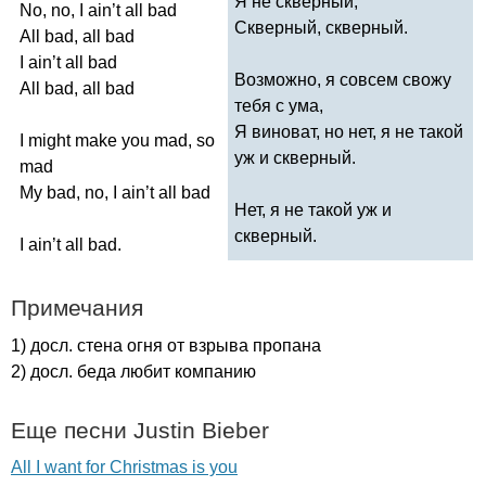
Я не скверный,
No
,
no
,
I
ain
’
t
all
bad
Скверный, скверный.
All
bad
,
all
bad
I
ain
’
t
all
bad
Возможно, я совсем свожу
All
bad
,
all
bad
тебя с ума,
Я виноват, но нет, я не такой
I
might
make
you
mad
,
so
уж и скверный.
mad
My
bad
,
no
,
I
ain
’
t
all
bad
Нет, я не такой уж и
скверный.
I
ain
’
t
all
bad
.
Примечания
1) досл. стена огня от взрыва пропана
2) досл. беда любит компанию
Еще песни
Justin
Bieber
All I want for Christmas is you