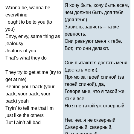
Я хочу быть, хочу быть всем,
Wanna
be
,
wanna
be
чем должен быть для тебя
everything
(для тебя)
I
ought
to
be
to
you
(
to
Зависть, зависть – та же
you
)
ревность,
Envy
,
envy
,
same
thing
as
Они ревнуют меня к тебе,
jealousy
Вот, что они делают.
Jealous
of
you
That
’
s
what
they
do
Они пытаются достать меня
(достать меня),
They
try
to
get
at
me
(
try
to
Прямо за твоей спиной (за
get
at
me
)
твоей спиной), да,
Behind
your
back
(
your
Говоря мне, что я такой же,
back
,
your
back
,
your
как и все,
back
)
yeah
Но я не такой уж скверный.
Tryin
’
to
tell
me
that
I
’
m
just
like
the
others
Нет, нет, я не скверный
But
I
ain
’
t
all
bad
Скверный, скверный,