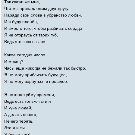
Так скажи же мне,
Что мы принадлежим друг другу.
Наряди свои слова в убранство любви.
И я буду пленён,
И вместо того, чтобы разбивать сердца,
Я не оторвусь от твоих губ,
Ведь это знак свыше.
Какое сегодня число
И месяц?
Часы еще никогда не бежали так быстро.
Я не могу приблизить будущее,
Я не могу вернуться в прошлое.
Я потерял уйму времени,
Ведь есть только ты и я
И куча людей,
А делать нечего,
Нечего терять.
Это я и ты
Я бросил всё,