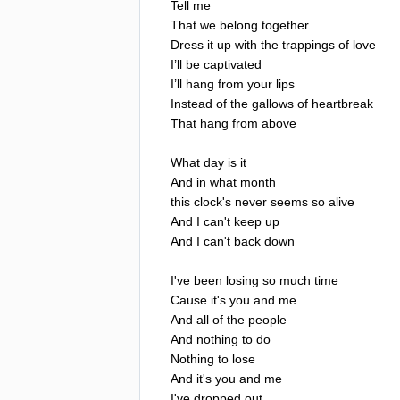
Tell
me
That
we
belong
together
Dress
it
up
with
the
trappings
of
love
I
’
ll
be
captivated
I
’
ll
hang
from
your
lips
Instead
of
the
gallows
of
heartbreak
That
hang
from
above
What
day
is
it
And
in
what
month
this
clock's
never
seems
so
alive
And
I
can't
keep
up
And
I
can't
back
down
I've
been
losing
so
much
time
Cause
it's
you
and
me
And
all
of
the
people
And
nothing
to
do
Nothing
to
lose
And
it's
you
and
me
I've
dropped
out