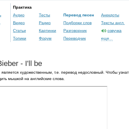
Практика
ь
Аудио
Тесты
Перевод песен
Анекдоты
ь
Видео
Радио
Подборки слов
Тексты англ.
Статьи
Картинки
Разговорник
озвучка
Топики
Форум
Переводчик
еще...
Bieber
-
I'll
be
 является художественным, т.е. перевод недословный. Чтобы узнат
ить мышкой на английские слова.