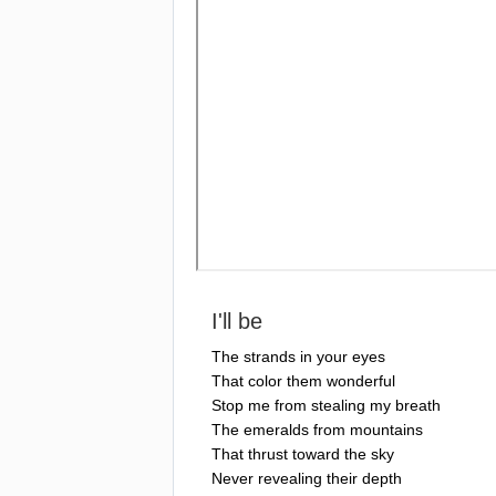
I'll
be
The
strands
in
your
eyes
That
color
them
wonderful
Stop
me
from
stealing
my
breath
The
emeralds
from
mountains
That
thrust
toward
the
sky
Never
revealing
their
depth