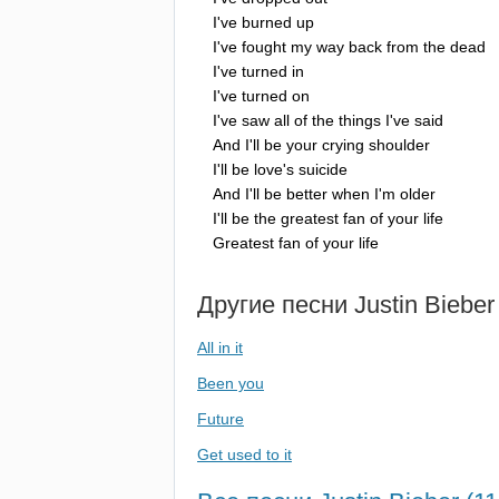
I've
burned
up
I've
fought
my
way
back
from
the
dead
I've
turned
in
I've
turned
on
I've
saw
all
of
the
things
I've
said
And
I'll
be
your
crying
shoulder
I'll
be
love's
suicide
And
I'll
be
better
when
I'm
older
I'll
be
the
greatest
fan
of
your
life
Greatest
fan
of
your
life
Другие песни
Justin
Bieber
All in it
Been you
Future
Get used to it