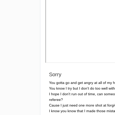
Sorry
You
gotta
go
and
get
angry
at
all
of
my
h
You
know
I
try
but
I
don't
do
too
well
with
I
hope
I
don't
run
out
of
time
,
can
someo
referee
?
Cause
I
just
need
one
more
shot
at
forg
I
know
you
know
that
I
made
those
mist