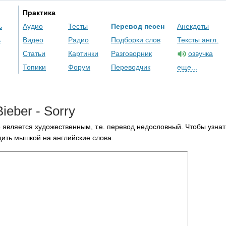
Практика
ь
Аудио
Тесты
Перевод песен
Анекдоты
ь
Видео
Радио
Подборки слов
Тексты англ.
Статьи
Картинки
Разговорник
озвучка
Топики
Форум
Переводчик
еще...
Bieber
-
Sorry
 является художественным, т.е. перевод недословный. Чтобы узнат
ить мышкой на английские слова.