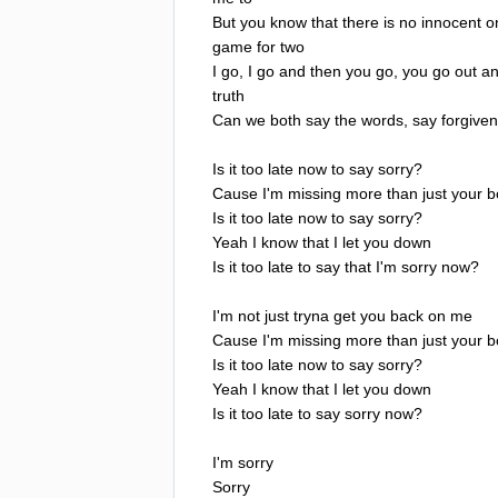
But
you
know
that
there
is
no
innocent
o
game
for
two
I
go
,
I
go
and
then
you
go
,
you
go
out
a
truth
Can
we
both
say
the
words
,
say
forgive
Is
it
too
late
now
to
say
sorry
?
Cause
I'm
missing
more
than
just
your
b
Is
it
too
late
now
to
say
sorry
?
Yeah
I
know
that
I
let
you
down
Is
it
too
late
to
say
that
I'm
sorry
now
?
I'm
not
just
tryna
get
you
back
on
me
Cause
I'm
missing
more
than
just
your
b
Is
it
too
late
now
to
say
sorry
?
Yeah
I
know
that
I
let
you
down
Is
it
too
late
to
say
sorry
now
?
I'm
sorry
Sorry