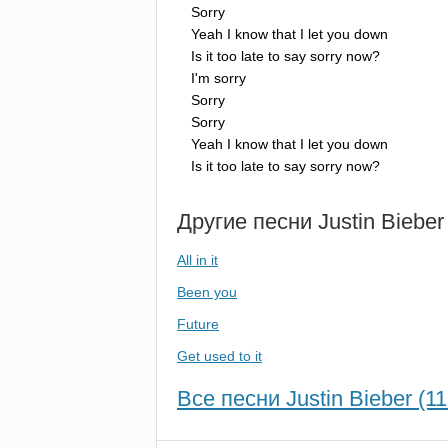
Sorry
Yeah
I
know
that
I
let
you
down
Is
it
too
late
to
say
sorry
now
?
I'm
sorry
Sorry
Sorry
Yeah
I
know
that
I
let
you
down
Is
it
too
late
to
say
sorry
now
?
Другие песни
Justin
Bieber
All in it
Been you
Future
Get used to it
Все песни Justin Bieber (11