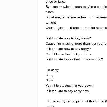
once
or
twice
By
once
or
twice
I
mean
maybe
a
couple
times
So
let
me
,
oh
let
me
redeem
,
oh
redeem
tonight
Cause
I
just
need
one
more
shot
at
sec
Is
it
too
late
now
to
say
sorry
?
Cause
I'm
missing
more
than
just
your
b
Is
it
too
late
now
to
say
sorry
?
Yeah
I
know
that
I
let
you
down
Is
it
too
late
to
say
that
I'm
sorry
now
?
I'm
sorry
Sorry
Sorry
Yeah
I
know
that
I
let
you
down
Is
it
too
late
to
say
sorry
now
I'll
take
every
single
piece
of
the
blame
if
me
to