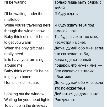
I
’
ll
be
waiting
Только лишь быть рядом с
тобой.
I
’
ll
be
waiting
under
the
Я буду ждать...
mistletoe
While
you
’
re
travelling
here
Я буду ждать тебя под
through
the
winter
snow
омелой, пока
Baby
think
of
me
if
it
helps
Ты будешь ехать ко мне,
to
get
you
warm
несмотря на снег.
When
the
only
gift
that
I
Детка, думай обо мне, если
really
need
это согревает тебя,
Is
to
have
your
arms
right
Когда единственный
around
me
подарок, что нужен мне, —
Baby
think
of
me
if
it
helps
Это оказаться в твоих
to
get
you
home
объятиях.
Home
this
christmas
Детка, думай обо мне, если
это поможет тебе
Looking
out
the
window
Добраться до дома в это
Waiting
for
your
head
lights
Рождество.
To
pull
up
in
the
driveway