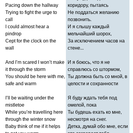
Pacing
down
the
hallway
коридору, пытаясь
Trying
to
fight
the
urge
to
Не поддаться желанию
call
позвонить.
I
could
almost
hear
a
И я слышу каждый
pindrop
мельчайший шорох,
Cept
for
the
clock
on
the
За исключением часов на
wall
стене...
And
I
’
m
scared
I
won
’
t
make
И я боюсь, что я не
it
through
the
storm
справлюсь со штормом,
You
should
be
here
with
me
,
Ты должна быть со мной, в
safe
and
warm
целости и сохранности
I
’
ll
be
waiting
under
the
Я буду ждать тебя под
mistletoe
омелой, пока
While
you
’
re
travelling
here
Ты будешь ехать ко мне,
through
the
winter
snow
несмотря на снег.
Baby
think
of
me
if
it
helps
Детка, думай обо мне, если