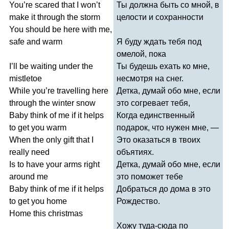
You
’
re
scared
that
I
won
’
t
Ты должна быть со мной, в
make
it
through
the
storm
целости и сохранности
You
should
be
here
with
me
,
safe
and
warm
Я буду ждать тебя под
омелой, пока
I
’
ll
be
waiting
under
the
Ты будешь ехать ко мне,
mistletoe
несмотря на снег.
While
you
’
re
travelling
here
Детка, думай обо мне, если
through
the
winter
snow
это согревает тебя,
Baby
think
of
me
if
it
helps
Когда единственный
to
get
you
warm
подарок, что нужен мне, —
When
the
only
gift
that
I
Это оказаться в твоих
really
need
объятиях.
Is
to
have
your
arms
right
Детка, думай обо мне, если
around
me
это поможет тебе
Baby
think
of
me
if
it
helps
Добраться до дома в это
to
get
you
home
Рождество.
Home
this
christmas
Хожу туда-сюда по