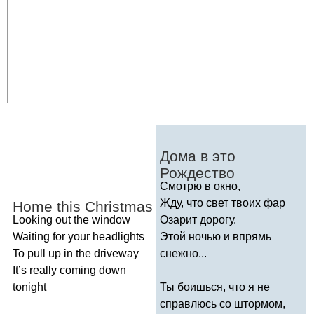
Дома в это
Рождество
Смотрю в окно,
Жду, что свет твоих фар
Home
this
Christmas
Looking
out
the
window
Озарит дорогу.
Waiting
for
your
headlights
Этой ночью и впрямь
To
pull
up
in
the
driveway
снежно...
It
’
s
really
coming
down
tonight
Ты боишься, что я не
справлюсь со штормом,