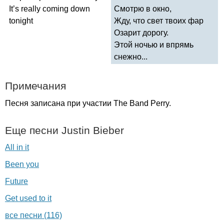
It
’
s
really
coming
down
Смотрю в окно,
tonight
Жду, что свет твоих фар
Озарит дорогу.
Этой ночью и впрямь
снежно...
Примечания
Песня записана при участии
The
Band
Perry
.
Еще песни
Justin
Bieber
All in it
Been you
Future
Get used to it
все песни (116)