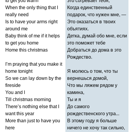
to
get
you
warm
это согревает тебя,
When
the
only
thing
that
I
Когда единственный
really
need
подарок, что нужен мне, —
Is
to
have
your
arms
right
Это оказаться в твоих
around
me
объятиях.
Baby
think
of
me
if
it
helps
Детка, думай обо мне, если
to
get
you
home
это поможет тебе
Home
this
christmas
Добраться до дома в это
Рождество.
I
’
m
praying
that
you
make
it
home
tonight
Я молюсь о том, что ты
So
we
can
lay
down
by
the
вернешься домой,
fireside
Что мы ляжем рядом у
You
and
I
камина,
Till
christmas
morning
Ты и я
There
’
s
nothing
else
that
I
До самого
want
this
year
рождественского утра...
More
than
just
to
have
you
В этому году я больше
here
ничего не хочу так сильно,