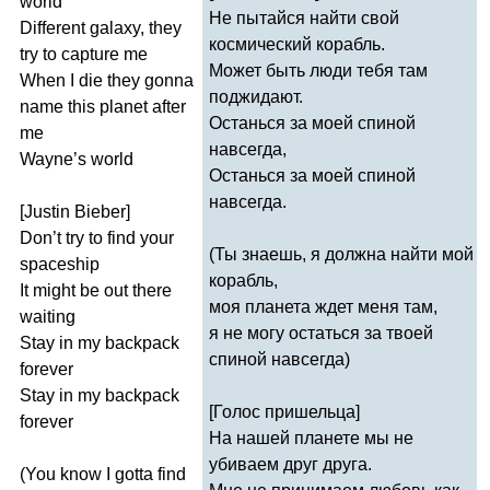
world
Не пытайся найти свой
Different
galaxy
,
they
космический корабль.
try
to
capture
me
Может быть люди тебя там
When
I
die
they
gonna
поджидают.
name
this
planet
after
Останься за моей спиной
me
навсегда,
Wayne
’
s
world
Останься за моей спиной
навсегда.
[
Justin
Bieber
]
Don
’
t
try
to
find
your
(Ты знаешь, я должна найти мой
spaceship
корабль,
It
might
be
out
there
моя планета ждет меня там,
waiting
я не могу остаться за твоей
Stay
in
my
backpack
спиной навсегда)
forever
Stay
in
my
backpack
[Голос пришельца]
forever
На нашей планете мы не
убиваем друг друга.
(
You
know
I
gotta
find