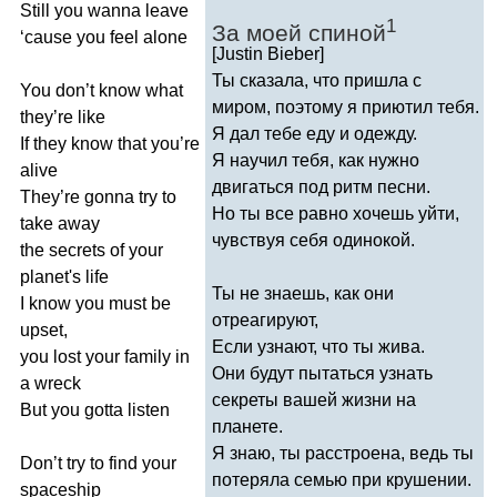
Still
you
wanna
leave
1
За моей спиной
‘
cause
you
feel
alone
[
Justin
Bieber
]
Ты сказала, что пришла с
You
don
’
t
know
what
миром, поэтому я приютил тебя.
they
’
re
like
Я дал тебе еду и одежду.
If
they
know
that
you
’
re
Я научил тебя, как нужно
alive
двигаться под ритм песни.
They
’
re
gonna
try
to
Но ты все равно хочешь уйти,
take
away
чувствуя себя одинокой.
the
secrets
of
your
planet's
life
Ты не знаешь, как они
I
know
you
must
be
отреагируют,
upset
,
Если узнают, что ты жива.
you
lost
your
family
in
Они будут пытаться узнать
a
wreck
секреты вашей жизни на
But
you
gotta
listen
планете.
Я знаю, ты расстроена, ведь ты
Don
’
t
try
to
find
your
потеряла семью при крушении.
spaceship