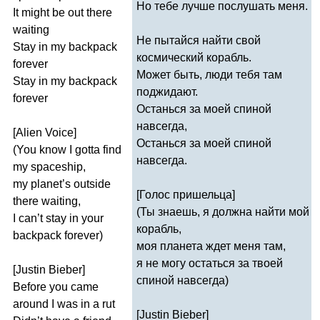
Но тебе лучше послушать меня.
It
might
be
out
there
waiting
Не пытайся найти свой
Stay
in
my
backpack
космический корабль.
forever
Может быть, люди тебя там
Stay
in
my
backpack
поджидают.
forever
Останься за моей спиной
навсегда,
[
Alien
Voice
]
Останься за моей спиной
(
You
know
I
gotta
find
навсегда.
my
spaceship
,
my
planet
’
s
outside
[Голос пришельца]
there
waiting
,
(Ты знаешь, я должна найти мой
I
can
’
t
stay
in
your
корабль,
backpack
forever
)
моя планета ждет меня там,
я не могу остаться за твоей
[
Justin
Bieber
]
спиной навсегда)
Before
you
came
around
I
was
in
a
rut
[
Justin
Bieber
]