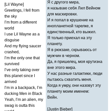
Я с другого мира,
[
Lil
Wayne
]
я называю себя Лил Вейном
Greetings
,
I
fell
from
для маскировки.
the
sky
И я попал в крушение на
I
’
m
from
a
different
инопланетной тарелке, я
world
единственный, кто выжил.
I
use
Lil
Wayne
as
a
Я только приехал на эту
disguise
планету.
And
my
flying
saucer
Я в рюкзаке, скрываюсь от
crashed
,
мужчин в черном.
I
’
m
the
only
one
that
Да, я пришелец, моя крутизна
survived
вне этого мира.
I
’
ve
only
taking
over
У нас разные галактики, люди
this
planet
since
I
пытаюсь схватить меня.
arrived
Когда я умру, они назовут эту
I
’
m
in
a
backpack
,
I
’
m
планету моим именем:
ducking
Men
in
Black
Вейн.
Yeah
,
I
’
m
an
alien
,
my
swag
is
outta
this
[
Justin
Bieber
]