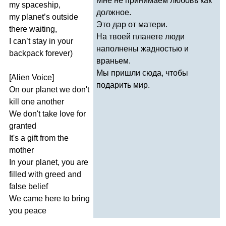
Мне не принимаем любовь как
my
spaceship
,
должное.
my
planet
’
s
outside
Это дар от матери.
there
waiting
,
На твоей планете люди
I
can
’
t
stay
in
your
наполнены жадностью и
backpack
forever
)
враньем.
Мы пришли сюда, чтобы
[
Alien
Voice
]
подарить мир.
On
our
planet
we
don't
kill
one
another
We
don't
take
love
for
granted
It's
a
gift
from
the
mother
In
your
planet
,
you
are
filled
with
greed
and
false
belief
We
came
here
to
bring
you
peace