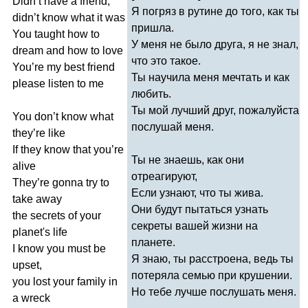
Didn
’
t
have
a
friend
,
Я погряз в рутине до того, как ты
didn
’
t
know
what
it
was
пришла.
You
taught
how
to
У меня не было друга, я не знал,
dream
and
how
to
love
что это такое.
You
’
re
my
best
friend
Ты научила меня мечтать и как
please
listen
to
me
любить.
Ты мой лучший друг, пожалуйста
You
don
’
t
know
what
послушай меня.
they
’
re
like
If
they
know
that
you
’
re
Ты не знаешь, как они
alive
отреагируют,
They
’
re
gonna
try
to
Если узнают, что ты жива.
take
away
Они будут пытаться узнать
the
secrets
of
your
секреты вашей жизни на
planet's
life
планете.
I
know
you
must
be
Я знаю, ты расстроена, ведь ты
upset
,
потеряла семью при крушении.
you
lost
your
family
in
Но тебе лучше послушать меня.
a
wreck