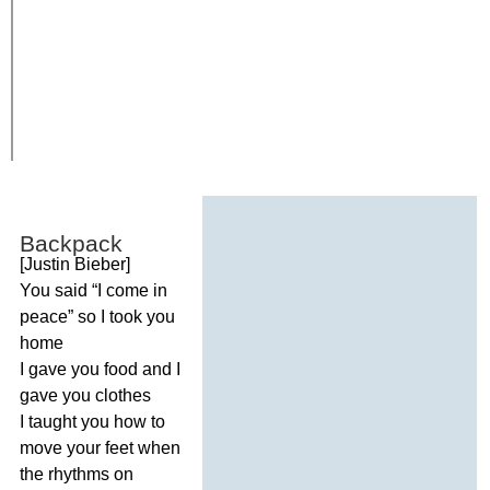
Backpack
[
Justin
Bieber
]
You
said
“
I
come
in
peace
”
so
I
took
you
home
I
gave
you
food
and
I
gave
you
clothes
I
taught
you
how
to
move
your
feet
when
the
rhythms
on