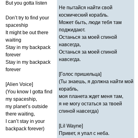
But
you
gotta
listen
Не пытайся найти свой
космический корабль.
Don
’
t
try
to
find
your
Может быть, люди тебя там
spaceship
поджидают.
It
might
be
out
there
Останься за моей спиной
waiting
навсегда,
Stay
in
my
backpack
Останься за моей спиной
forever
навсегда.
Stay
in
my
backpack
forever
[Голос пришельца]
(Ты знаешь, я должна найти мой
[
Alien
Voice
]
корабль,
(
You
know
I
gotta
find
моя планета ждет меня там,
my
spaceship
,
я не могу остаться за твоей
my
planet
’
s
outside
спиной навсегда)
there
waiting
,
I
can
’
t
stay
in
your
[
Lil
Wayne
]
backpack
forever
)
Привет, я упал с неба.