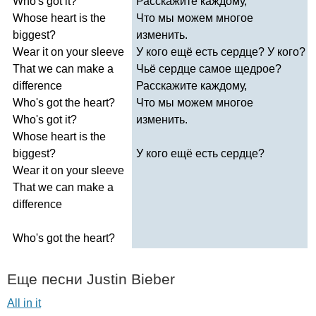
Who's
got
it
?
Расскажите каждому,
Whose
heart
is
the
Что мы можем многое
biggest
?
изменить.
Wear
it
on
your
sleeve
У кого ещё есть сердце? У кого?
That
we
can
make
a
Чьё сердце самое щедрое?
difference
Расскажите каждому,
Who's
got
the
heart
?
Что мы можем многое
Who's
got
it
?
изменить.
Whose
heart
is
the
biggest
?
У кого ещё есть сердце?
Wear
it
on
your
sleeve
That
we
can
make
a
difference
Who's
got
the
heart
?
Еще песни
Justin
Bieber
All in it