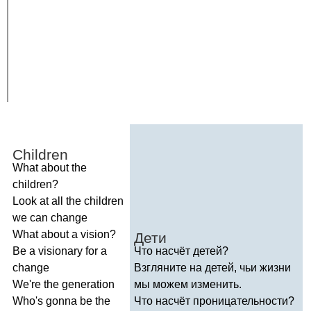
Children
What
about
the
children
?
Look
at
all
the
children
we
can
change
What
about
a
vision
?
Дети
Be
a
visionary
for
a
Что насчёт детей?
change
Взгляните на детей, чьи жизни
We're
the
generation
мы можем изменить.
Who's
gonna
be
the
Что насчёт проницательности?