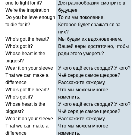
one
to
fight
for
it
?
Для разнообразия смотрите в
We're
the
inspiration
будущее.
Do
you
believe
enough
То ли мы поколение,
to
die
for
it
?
Которое будет сражаться за
них?
Who's
got
the
heart
?
Мы будем их вдохновением,
Who's
got
it
?
Вашей веры достаточно, чтобы
Whose
heart
is
the
ради этого умереть?
biggest
?
Wear
it
on
your
sleeve
У кого ещё есть сердце? У кого?
That
we
can
make
a
Чьё сердце самое щедрое?
difference
Расскажите каждому,
Who's
got
the
heart
?
Что мы можем многое
Who's
got
it
?
изменить.
Whose
heart
is
the
У кого ещё есть сердце? У кого?
biggest
?
Чьё сердце самое щедрое?
Wear
it
on
your
sleeve
Расскажите каждому,
That
we
can
make
a
Что мы можем многое
difference
изменить.