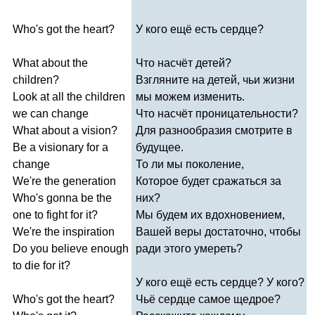
Who's
got
the
heart
?
У кого ещё есть сердце?
What
about
the
Что насчёт детей?
children
?
Взгляните на детей, чьи жизни
Look
at
all
the
children
мы можем изменить.
we
can
change
Что насчёт проницательности?
What
about
a
vision
?
Для разнообразия смотрите в
Be
a
visionary
for
a
будущее.
change
То ли мы поколение,
We're
the
generation
Которое будет сражаться за
Who's
gonna
be
the
них?
one
to
fight
for
it
?
Мы будем их вдохновением,
We're
the
inspiration
Вашей веры достаточно, чтобы
Do
you
believe
enough
ради этого умереть?
to
die
for
it
?
У кого ещё есть сердце? У кого?
Who's
got
the
heart
?
Чьё сердце самое щедрое?