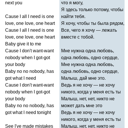
next
you
что я могу,
Я здесь только потому, чтобы
Cause
I
all
I
need
is
one
найти тебя.
love
,
one
love
,
one
heart
Я хочу, чтобы ты была рядом,
Cause
I
all
I
need
is
one
Все, чего я хочу — лежать
love
,
one
love
,
one
heart
вместе с тобой.
Baby
give
it
to
me
Cause
I
don't
want-want
Мне нужна одна любовь,
nobody
when
I
got-got
одна любовь, одно сердце,
your
body
Мне нужна одна любовь,
Baby
no
no
nobody
,
has
одна любовь, одно сердце,
got
what
I
need
Малыш, дай мне это.
Cause
I
don't
want-want
Ведь я не хочу — не хочу
nobody
when
I
got-got
никого, когда у меня есть ты
your
body
Малыш, нет, нет, никто не
Baby
no
no
nobody
,
has
может дать мне это
got
what
I
need
tonight
Ведь я не хочу — не хочу
никого, когда у меня есть ты
See
I've
made
mistakes
Малыш, нет, нет, никто не