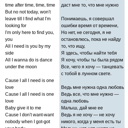
time
after
time
,
time
,
time
даст мне то, что мне нужно
But
no
not
today
,
won't
leave
till
I
find
what
I'm
Понимаешь, я совершал
looking
for
ошибки время от времени,
I'm
only
here
to
find
you
,
Но нет, не сегодня, я не
you
остановлюсь, пока не найду
All
I
need
is
you
by
my
то, что ищу,
side
Я здесь, чтобы найти тебя
All
I
wanna
do
is
dance
Я хочу, чтобы ты была рядом
under
the
moon
Все, чего я хочу — танцевать
с тобой в лунном свете.
Cause
I
all
I
need
is
one
love
Ведь мне нужна одна любовь
Cause
I
all
I
need
is
one
Ведь все, что мне нужно —
love
одна любовь
Baby
give
it
to
me
Малыш, дай мне ее
Cause
I
don't
want-want
Ведь я не хочу — не хочу
nobody
when
I
got-got
никого, когда у меня есть ты