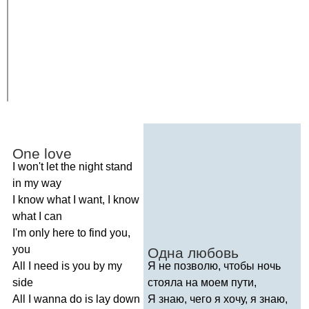
One
love
I
won't
let
the
night
stand
in
my
way
I
know
what
I
want
,
I
know
what
I
can
I'm
only
here
to
find
you
,
you
Одна любовь
All
I
need
is
you
by
my
Я не позволю, чтобы ночь
side
стояла на моем пути,
All
I
wanna
do
is
lay
down
Я знаю, чего я хочу, я знаю,