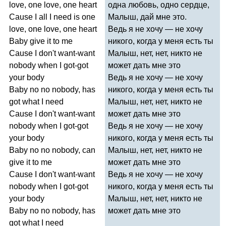
love
,
one
love
,
one
heart
одна любовь, одно сердце,
Cause
I
all
I
need
is
one
Малыш, дай мне это.
love
,
one
love
,
one
heart
Ведь я не хочу — не хочу
Baby
give
it
to
me
никого, когда у меня есть ты
Cause
I
don't
want-want
Малыш, нет, нет, никто не
nobody
when
I
got-got
может дать мне это
your
body
Ведь я не хочу — не хочу
Baby
no
no
nobody
,
has
никого, когда у меня есть ты
got
what
I
need
Малыш, нет, нет, никто не
Cause
I
don't
want-want
может дать мне это
nobody
when
I
got-got
Ведь я не хочу — не хочу
your
body
никого, когда у меня есть ты
Baby
no
no
nobody
,
can
Малыш, нет, нет, никто не
give
it
to
me
может дать мне это
Cause
I
don't
want-want
Ведь я не хочу — не хочу
nobody
when
I
got-got
никого, когда у меня есть ты
your
body
Малыш, нет, нет, никто не
Baby
no
no
nobody
,
has
может дать мне это
got
what
I
need