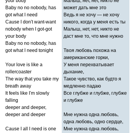
your
body
Малыш, нет, нет, никто не
Baby
no
no
nobody
,
has
может дать мне это
got
what
I
need
Ведь я не хочу — не хочу
Cause
I
don't
want-want
никого, когда у меня есть ты
nobody
when
I
got-got
Малыш, нет, нет, никто не
your
body
даст мне то, что мне нужно
Baby
no
no
nobody
,
has
got
what
I
need
tonight
Твоя любовь похожа на
американские горки,
Your
love
is
like
a
У меня перехватывает
rollercoaster
дыхание,
The
way
that
you
take
my
Такое чувство, как будто я
breath
away
медленно падаю
It
feels
like
I'm
slowly
Все глубже и глубже, глубже
falling
и глубже
deeper
and
deeper
,
deeper
and
deeper
Мне нужна одна любовь,
одна любовь, одно сердце,
Cause
I
all
I
need
is
one
Мне нужна одна любовь,