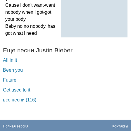
Cause
I
don't
want-want
nobody
when
I
got-got
your
body
Baby
no
no
nobody
,
has
got
what
I
need
Еще песни
Justin
Bieber
All in it
Been you
Future
Get used to it
все песни (116)
Полная версия
Контакты