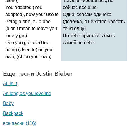
alone
)
Ты адаптировалась, но
You
adapted
(
You
сейчас все еще
adapted
),
now
your
use
to
Одна, совсем одинока
Being
alone
,
all
alone
(девочка, я не хотел бросать
(
didn't
mean
to
leave
you
тебя одну)
lonely
girl
)
Но тебе пришлось быть
Ooo
you
got
used
too
самой по себе.
being
(
Used
to
)
on
your
own
, (
All
on
your
own
)
Еще песни
Justin
Bieber
All in it
As long as you love me
Baby
Backpack
все песни (116)