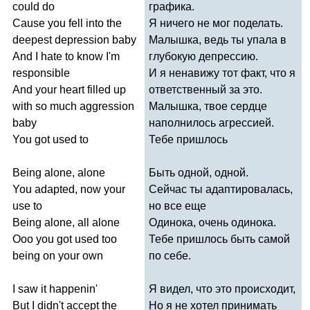
could
do
графика.
Cause
you
fell
into
the
Я ничего не мог поделать.
deepest
depression
baby
Малышка, ведь ты упала в
And
I
hate
to
know
I'm
глубокую депрессию.
responsible
И я ненавижу тот факт, что я
And
your
heart
filled
up
ответственный за это.
with
so
much
aggression
Малышка, твое сердце
baby
наполнилось агрессией.
You
got
used
to
Тебе пришлось
Being
alone
,
alone
Быть одной, одной.
You
adapted
,
now
your
Сейчас ты адаптировалась,
use
to
но все еще
Being
alone
,
all
alone
Одинока, очень одинока.
Ooo
you
got
used
too
Тебе пришлось быть самой
being
on
your
own
по себе.
I
saw
it
happenin'
Я видел, что это происходит,
But
I
didn't
accept
the
Но я не хотел принимать