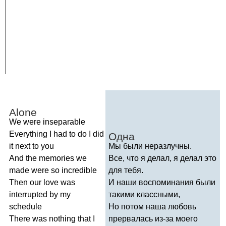
Alone
We
were
inseparable
Everything
I
had
to
do
I
did
Одна
it
next
to
you
Мы были неразлучны.
And
the
memories
we
Все, что я делал, я делал это
made
were
so
incredible
для тебя.
Then
our
love
was
И наши воспоминания были
interrupted
by
my
такими классными,
schedule
Но потом наша любовь
There
was
nothing
that
I
прервалась из-за моего