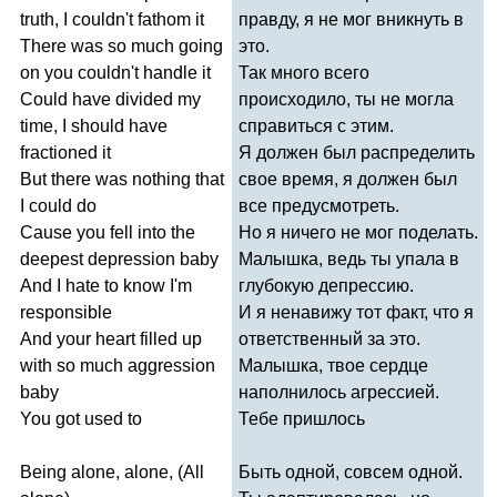
truth
,
I
couldn't
fathom
it
правду, я не мог вникнуть в
There
was
so
much
going
это.
on
you
couldn't
handle
it
Так много всего
Could
have
divided
my
происходило, ты не могла
time
,
I
should
have
справиться с этим.
fractioned
it
Я должен был распределить
But
there
was
nothing
that
свое время, я должен был
I
could
do
все предусмотреть.
Cause
you
fell
into
the
Но я ничего не мог поделать.
deepest
depression
baby
Малышка, ведь ты упала в
And
I
hate
to
know
I'm
глубокую депрессию.
responsible
И я ненавижу тот факт, что я
And
your
heart
filled
up
ответственный за это.
with
so
much
aggression
Малышка, твое сердце
baby
наполнилось агрессией.
You
got
used
to
Тебе пришлось
Being
alone
,
alone
, (
All
Быть одной, совсем одной.