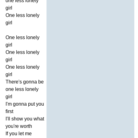
one
less
lonely
girl
One
less
lonely
girl
One
less
lonely
girl
One
less
lonely
girl
One
less
lonely
girl
There's
gonna
be
one
less
lonely
girl
I'm
gonna
put
you
first
I'll
show
you
what
you're
worth
If
you
let
me