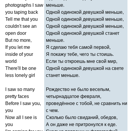
photographs
I
saw
меньше.
you
taping
back
Одной одинокой девушкой меньше,
Tell
me
that
you
Одной одинокой девушкой меньше,
couldn't
see
an
Одной одинокой девушкой меньше,
open
door
Одной одинокой девушкой станет
But
no
more
,
меньше.
If
you
let
me
Я сделаю тебя самой первой,
inside
of
your
Я покажу тебе, чего ты стоишь.
world
Если ты откроешь мне свой мир,
There'll
be
one
Одной одинокой девушкой на свете
less
lonely
girl
станет меньше.
I
saw
so
many
Рождество не было веселым,
pretty
faces
четырнадцатое февраля,
Before
I
saw
you
,
проведённое с тобой, не сравнить ни
you
с чем.
Now
all
I
see
is
Сколько было свиданий, обедов,
you
А он даже не притронулся к еде.