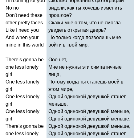
I'm
coming
for
you
Сколько порванных фотографий
No
no
видели, как ты хочешь изменить
Don't
need
these
прошлое?
other
pretty
faces
Скажи мне о том, что не смогла
Like
I
need
you
увидеть открытая дверь?
And
when
your
Но только когда позволишь мне
mine
in
this
world
войти в твой мир.
There's
gonna
be
Ооо нет,
one
less
lonely
Мне не нужны эти симпатичные
girl
лица,
One
less
lonely
Потому когда ты станешь моей в
girl
этом мире,
One
less
lonely
Одной одинокой девушкой станет
girl
меньше.
One
less
lonely
Одной одинокой девушкой меньше,
girl
Одной одинокой девушкой меньше,
There's
gonna
be
Одной одинокой девушкой меньше,
one
less
lonely
Одной одинокой девушкой станет