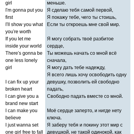
girl
меньше.
I'm
gonna
put
you
Я сделаю тебя самой первой,
first
Я покажу тебе, чего ты стоишь,
I'll
show
you
what
Если ты откроешь мне свой мир.
you're
worth
If
you
let
me
Я могу собрать твоё разбитое
inside
your
world
сердце,
There's
gonna
be
Ты можешь начать со мной всё
one
less
lonely
сначала,
girl
Я могу дать тебе надежду,
Я всего лишь хочу освободить одну
I
can
fix
up
your
девушку, позволить ей свободно
broken
heart
падать,
I
can
give
you
a
Свободно падать вместе со мной.
brand
new
start
I
can
make
you
Моё сердце заперто, и нигде нету
believe
ключа.
I
just
wanna
set
Я заберу тебя и покину этот мир с
one
girl
free
to
fall
девушкой, не такой одинокой, как