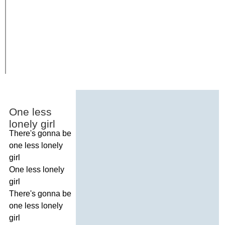
One
less
lonely
girl
There's
gonna
be
one
less
lonely
girl
One
less
lonely
girl
There's
gonna
be
one
less
lonely
girl