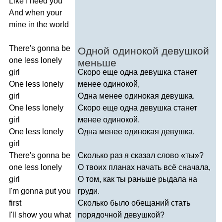
Like
I
need
you
And
when
your
mine
in
the
world
There's
gonna
be
Одной одинокой девушкой
one
less
lonely
меньше
girl
Скоро еще одна девушка станет
One
less
lonely
менее одинокой,
girl
Одна менее одинокая девушка.
One
less
lonely
Скоро еще одна девушка станет
girl
менее одинокой.
One
less
lonely
Одна менее одинокая девушка.
girl
There's
gonna
be
Сколько раз я сказал слово «ты»?
one
less
lonely
О твоих планах начать всё сначала,
girl
О том, как ты раньше рыдала на
I'm
gonna
put
you
груди.
first
Сколько было обещаний стать
I'll
show
you
what
порядочной девушкой?