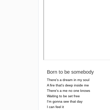
Born
to
be
somebody
There's
a
dream
in
my
soul
A
fire
that's
deep
inside
me
There's
a
me
no
one
knows
Waiting
to
be
set
free
I'm
gonna
see
that
day
I
can
feel
it