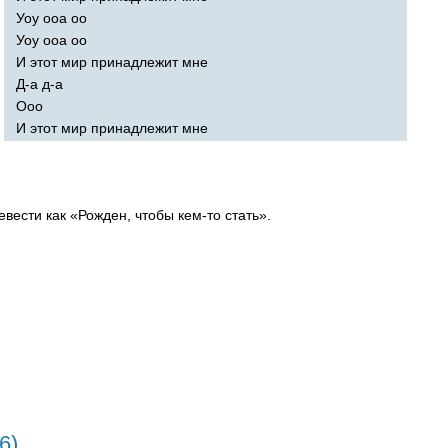
Уоу ооа оо
Уоу ооа оо
И этот мир принадлежит мне
Д-а д-а
Ооо
И этот мир принадлежит мне
вести как «Рожден, чтобы кем-то стать».
6)