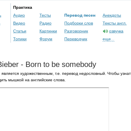
Практика
ь
Аудио
Тесты
Перевод песен
Анекдоты
ь
Видео
Радио
Подборки слов
Тексты англ.
Статьи
Картинки
Разговорник
озвучка
Топики
Форум
Переводчик
еще...
Bieber
-
Born
to
be
somebody
 является художественным, т.е. перевод недословный. Чтобы узнат
ить мышкой на английские слова.