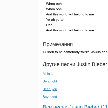
Whoa
ooh
Whoa
ooh
And
this
world
will
belong
to
me
Ye-ah
ye-ah
Ooh
And
this
world
will
belong
to
me
Примечания
1)
Born
to
be
somebody
также можно пере
Другие песни
Justin
Bieber
All in it
Be alright
Been you
Boyfriend
Все песни Justin Bieber (11