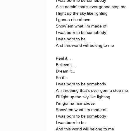
I
was
born
to
be
somebody
Ain't
nothin'
that's
ever
gonna
stop
me
I
light
up
the
sky
like
lighting
I
gonna
rise
above
Show
`
em
what
I'm
made
of
I
was
born
to
be
somebody
I
was
born
to
be
And
this
world
will
belong
to
me
Feel
it
...
Believe
it
...
Dream
it
...
Be
it
...
I
was
born
to
be
somebody
Ain't
nothing
that's
ever
gonna
stop
me
I'll
light
up
the
sky
like
lighting
I'm
gonna
rise
above
Show
`
em
what
I'm
made
of
I
was
born
to
be
somebody
I
was
born
to
be
And
this
world
will
belong
to
me