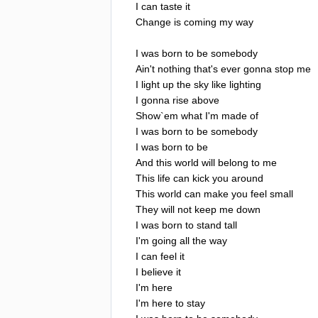
I
can
taste
it
Change
is
coming
my
way
I
was
born
to
be
somebody
Ain't
nothing
that's
ever
gonna
stop
me
I
light
up
the
sky
like
lighting
I
gonna
rise
above
Show
`
em
what
I'm
made
of
I
was
born
to
be
somebody
I
was
born
to
be
And
this
world
will
belong
to
me
This
life
can
kick
you
around
This
world
can
make
you
feel
small
They
will
not
keep
me
down
I
was
born
to
stand
tall
I'm
going
all
the
way
I
can
feel
it
I
believe
it
I'm
here
I'm
here
to
stay