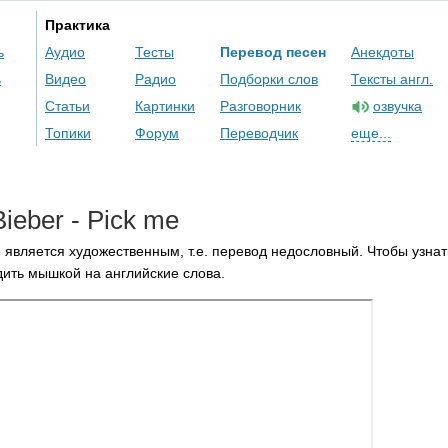
Практика
ь
Аудио
Тесты
Перевод песен
Анекдоты
ь
Видео
Радио
Подборки слов
Тексты англ.
Статьи
Картинки
Разговорник
озвучка
Топики
Форум
Переводчик
еще...
Bieber
-
Pick
me
 является художественным, т.е. перевод недословный. Чтобы узнат
ить мышкой на английские слова.