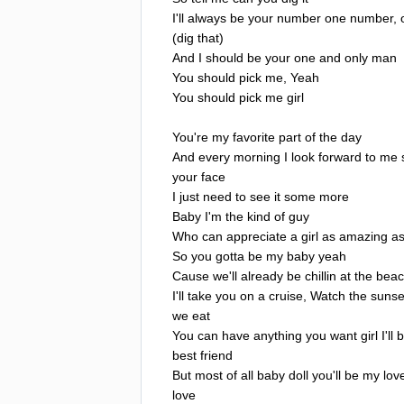
I'll
always
be
your
number
one
number
,
(
dig
that
)
And
I
should
be
your
one
and
only
man
You
should
pick
me
,
Yeah
You
should
pick
me
girl
You're
my
favorite
part
of
the
day
And
every
morning
I
look
forward
to
me
your
face
I
just
need
to
see
it
some
more
Baby
I'm
the
kind
of
guy
Who
can
appreciate
a
girl
as
amazing
a
So
you
gotta
be
my
baby
yeah
Cause
we'll
already
be
chillin
at
the
bea
I'll
take
you
on
a
cruise
,
Watch
the
sunse
we
eat
You
can
have
anything
you
want
girl
I'll
b
best
friend
But
most
of
all
baby
doll
you'll
be
my
lov
love