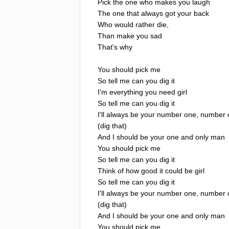
Pick
the
one
who
makes
you
laugh
The
one
that
always
got
your
back
Who
would
rather
die
,
Than
make
you
sad
That's
why
You
should
pick
me
So
tell
me
can
you
dig
it
I'm
everything
you
need
girl
So
tell
me
can
you
dig
it
I'll
always
be
your
number
one
,
number
(
dig
that
)
And
I
should
be
your
one
and
only
man
You
should
pick
me
So
tell
me
can
you
dig
it
Think
of
how
good
it
could
be
girl
So
tell
me
can
you
dig
it
I'll
always
be
your
number
one
,
number
(
dig
that
)
And
I
should
be
your
one
and
only
man
You
should
pick
me