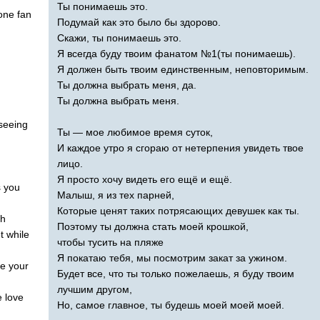
Ты понимаешь это.
one
fan
Подумай как это было бы здорово.
Скажи, ты понимаешь это.
Я всегда буду твоим фанатом №1(ты понимаешь).
Я должен быть твоим единственным, неповторимым.
Ты должна выбрать меня, да.
Ты должна выбрать меня.
seeing
Ты — мое любимое время суток,
И каждое утро я сгораю от нетерпения увидеть твое
лицо.
Я просто хочу видеть его ещё и ещё.
s
you
Малыш, я из тех парней,
Которые ценят таких потрясающих девушек как ты.
ch
Поэтому ты должна стать моей крошкой,
t
while
чтобы тусить на пляже
Я покатаю тебя, мы посмотрим закат за ужином.
e
your
Будет все, что ты только пожелаешь, я буду твоим
лучшим другом,
e
love
Но, самое главное, ты будешь моей моей моей.