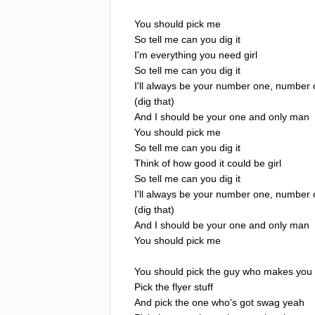
You
should
pick
me
So
tell
me
can
you
dig
it
I'm
everything
you
need
girl
So
tell
me
can
you
dig
it
I'll
always
be
your
number
one
,
number
(
dig
that
)
And
I
should
be
your
one
and
only
man
You
should
pick
me
So
tell
me
can
you
dig
it
Think
of
how
good
it
could
be
girl
So
tell
me
can
you
dig
it
I'll
always
be
your
number
one
,
number
(
dig
that
)
And
I
should
be
your
one
and
only
man
You
should
pick
me
You
should
pick
the
guy
who
makes
you
Pick
the
flyer
stuff
And
pick
the
one
who's
got
swag
yeah