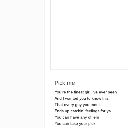
Pick
me
You're
the
finest
girl
I've
ever
seen
And
I
wanted
you
to
know
this
That
every
guy
you
meet
Ends
up
catchin'
feelings
for
ya
You
can
have
any
of
'
em
You
can
take
your
pick