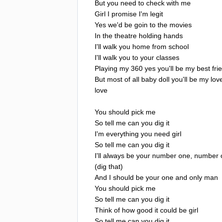
But
you
need
to
check
with
me
Girl
I
promise
I'm
legit
Yes
we'd
be
goin
to
the
movies
In
the
theatre
holding
hands
I'll
walk
you
home
from
school
I'll
walk
you
to
your
classes
Playing
my
360
yes
you'll
be
my
best
fri
But
most
of
all
baby
doll
you'll
be
my
lov
love
You
should
pick
me
So
tell
me
can
you
dig
it
I'm
everything
you
need
girl
So
tell
me
can
you
dig
it
I'll
always
be
your
number
one
,
number
(
dig
that
)
And
I
should
be
your
one
and
only
man
You
should
pick
me
So
tell
me
can
you
dig
it
Think
of
how
good
it
could
be
girl
So
tell
me
can
you
dig
it