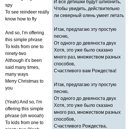
И все детишки будут шпионить,
spy
Чтобы увидеть, действительно
To
see
reindeer
really
ли северный олень умеет летать
know
how
to
fly
Итак, предлагаю эту простую
And
so
,
I'm
offering
песню,
this
simple
phrase
От одного до девяноста двух
To
kids
from
one
to
Хотя, это уже было сказано
ninety-two
много раз, множеством разных
Although
it's
been
способов,
said
many
times
,
Счастливого вам Рождества!
many
ways
Merry
Christmas
to
Итак, предлагаю эту простую
you
песню,
От одного до девяноста двух
(
Yeah
)
And
so
,
I'm
Хотя, это уже было сказано
offering
this
simple
много раз, множеством разных
phrase
(
oh
wooah
)
способов,
To
kids
from
one
to
Счастливого Рождества,