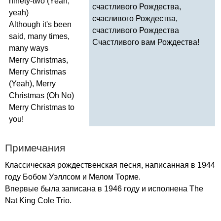
ninety-two
(
Yeah
,
счастливого Рождества,
yeah
)
счасливого Рождества,
Although
it's
been
счастливого Рождества
said
,
many
times
,
Счастливого вам Рождества!
many
ways
Merry
Christmas
,
Merry
Christmas
(
Yeah
),
Merry
Christmas
(
Oh
No
)
Merry
Christmas
to
you
!
Примечания
Классическая рождественская песня, написанная в 1944
году Бобом Уэллсом и Мелом Торме.
Впервые была записана в 1946 году и исполнена
The
Nat
King
Cole
Trio
.