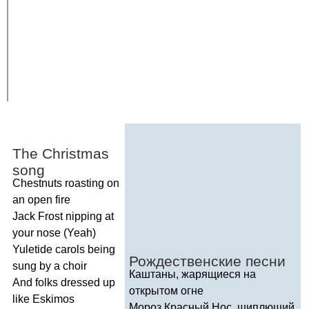
The
Christmas
song
Chestnuts
roasting
on
an
open
fire
Jack
Frost
nipping
at
your
nose
(
Yeah
)
Yuletide
carols
being
Рождественские песни
sung
by
a
choir
Каштаны, жарящиеся на
And
folks
dressed
up
открытом огне
like
Eskimos
Мороз Красный Нос, щиплющий