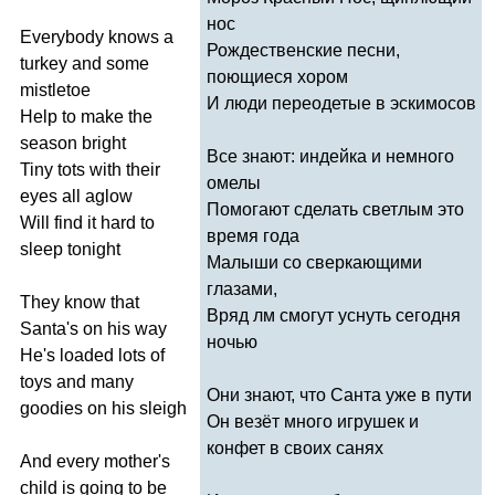
нос
Everybody
knows
a
Рождественские песни,
turkey
and
some
поющиеся хором
mistletoe
И люди переодетые в эскимосов
Help
to
make
the
season
bright
Все знают: индейка и немного
Tiny
tots
with
their
омелы
eyes
all
aglow
Помогают сделать светлым это
Will
find
it
hard
to
время года
sleep
tonight
Малыши со сверкающими
глазами,
They
know
that
Вряд лм смогут уснуть сегодня
Santa's
on
his
way
ночью
He's
loaded
lots
of
toys
and
many
Они знают, что Санта уже в пути
goodies
on
his
sleigh
Он везёт много игрушек и
конфет в своих санях
And
every
mother's
child
is
going
to
be