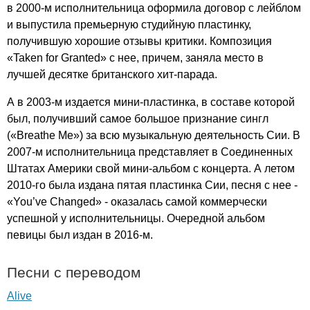
в 2000-м исполнительница оформила договор с лейблом
и выпустила премьерную студийную пластинку,
получившую хорошие отзывы критики. Композиция
«
Taken
for
Granted
» с нее, причем, заняла место в
лучшей десятке британского хит-парада.
А в 2003-м издается мини-пластинка, в составе которой
был, получивший самое большое признание сингл
(«
Breathe
Me
») за всю музыкальную деятельность Сии. В
2007-м исполнительница представляет в Соединенных
Штатах Америки свой мини-альбом с концерта. А летом
2010-го была издана пятая пластинка Сии, песня с нее -
«
You
’
ve
Changed
» - оказалась самой коммерчески
успешной у исполнительницы. Очередной альбом
певицы был издан в 2016-м.
Песни с переводом
Alive