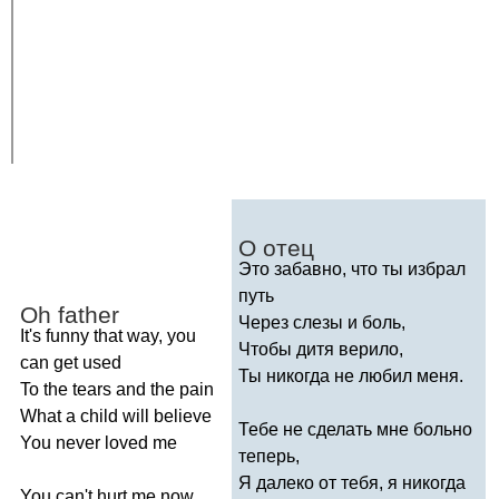
О отец
Это забавно, что ты избрал
путь
Oh
father
Через слезы и боль,
It's
funny
that
way
,
you
Чтобы дитя верило,
can
get
used
Ты никогда не любил меня.
To
the
tears
and
the
pain
What
a
child
will
believe
Тебе не сделать мне больно
You
never
loved
me
теперь,
Я далеко от тебя, я никогда
You
can't
hurt
me
now