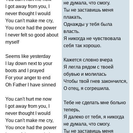
не думала, что смогу.
I
got
away
from
you
,
I
Ты не заставишь меня
never
thought
I
would
плакать,
You
can't
make
me
cry
,
Однажды у тебя была
You
once
had
the
power
власть.
I
never
felt
so
good
about
Я никогда не чувствовала
myself
себя так хорошо.
Seems
like
yesterday
Кажется словно вчера
I
lay
down
next
to
your
Я легла рядом с твоей
boots
and
I
prayed
обувью и молилась
For
your
anger
to
end
Чтобы твой гнев закончился,
Oh
Father
I
have
sinned
О отец, я согрешила.
You
can't
hurt
me
now
Тебе не сделать мне больно
I
got
away
from
you
,
I
теперь,
never
thought
I
would
Я далеко от тебя, я никогда
You
can't
make
me
cry
,
не думала, что смогу.
You
once
had
the
power
Ты не заставишь меня