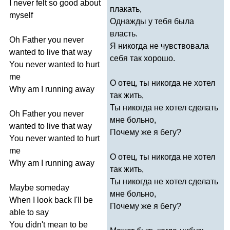
I
never
felt
so
good
about
плакать,
myself
Однажды у тебя была
власть.
Oh
Father
you
never
Я никогда не чувствовала
wanted
to
live
that
way
себя так хорошо.
You
never
wanted
to
hurt
me
О отец, ты никогда не хотел
Why
am
I
running
away
так жить,
Ты никогда не хотел сделать
Oh
Father
you
never
мне больно,
wanted
to
live
that
way
Почему же я бегу?
You
never
wanted
to
hurt
me
О отец, ты никогда не хотел
Why
am
I
running
away
так жить,
Ты никогда не хотел сделать
Maybe
someday
мне больно,
When
I
look
back
I'll
be
Почему же я бегу?
able
to
say
You
didn't
mean
to
be