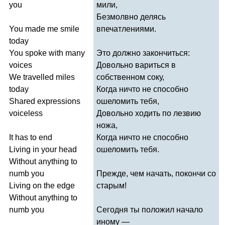
you
мили,
Безмолвно делясь
You
made
me
smile
впечатлениями.
today
You
spoke
with
many
Это должно закончиться:
voices
Довольно вариться в
We
travelled
miles
собственном соку,
today
Когда ничто не способно
Shared
expressions
ошеломить тебя,
voiceless
Довольно ходить по лезвию
ножа,
It
has
to
end
Когда ничто не способно
Living
in
your
head
ошеломить тебя.
Without
anything
to
numb
you
Прежде, чем начать, покончи со
Living
on
the
edge
старым!
Without
anything
to
numb
you
Сегодня ты положил начало
иному —