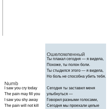
Ошеломленный
Ты плакал сегодня — я видела,
Похоже, ты полон боли.
Ты стыдился этого — я видела,
Но боль не способна убить тебя.
Numb
I
saw
you
cry
today
Сегодня ты заставил меня
The
pain
may
fill
you
улыбнуться —
I
saw
you
shy
away
Говорил разными голосами,
The
pain
will
not
kill
Сегодня мы проехали целые