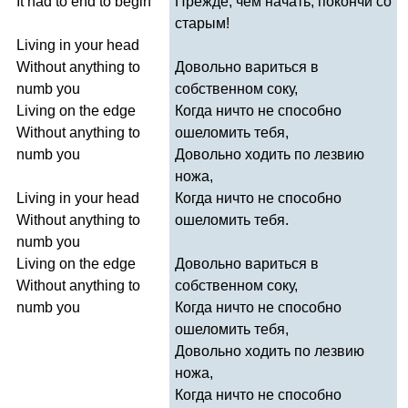
It
had
to
end
to
begin
Прежде, чем начать, покончи со
старым!
Living
in
your
head
Without
anything
to
Довольно вариться в
numb
you
собственном соку,
Living
on
the
edge
Когда ничто не способно
Without
anything
to
ошеломить тебя,
numb
you
Довольно ходить по лезвию
ножа,
Living
in
your
head
Когда ничто не способно
Without
anything
to
ошеломить тебя.
numb
you
Living
on
the
edge
Довольно вариться в
Without
anything
to
собственном соку,
numb
you
Когда ничто не способно
ошеломить тебя,
Довольно ходить по лезвию
ножа,
Когда ничто не способно