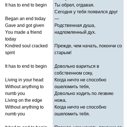
It
has
to
end
to
begin
Ты обрел, отдавая.
Сегодня у тебя появился друг
Began
an
end
today
—
Gave
and
got
given
Родственная душа,
You
made
a
friend
надломленный дух.
today
Kindred
soul
cracked
Прежде, чем начать, покончи со
spirit
старым!
It
has
to
end
to
begin
Довольно вариться в
собственном соку,
Living
in
your
head
Когда ничто не способно
Without
anything
to
ошеломить тебя,
numb
you
Довольно ходить по лезвию
Living
on
the
edge
ножа,
Without
anything
to
Когда ничто не способно
numb
you
ошеломить тебя.