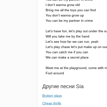
I
don't
wanna
grow
old
Bring
me
all
the
toys
you
can
find
You
don't
wanna
grow
up
You
can
be
my
partner
in
crime
Let's
have
fun
,
let's
play
out
under
the
s
Will
you
take
me
by
the
hand
Let's
see
how
far
we
can
run
,
yeah
Let's
play
chase
let's
put
make
up
on
ou
You
can
catch
me
if
you
can
We
can
make
a
secret
place
Meet
me
at
the
playground
,
come
with
m
Fool
around
Другие песни
Sia
Broken glass
Cheap thrills