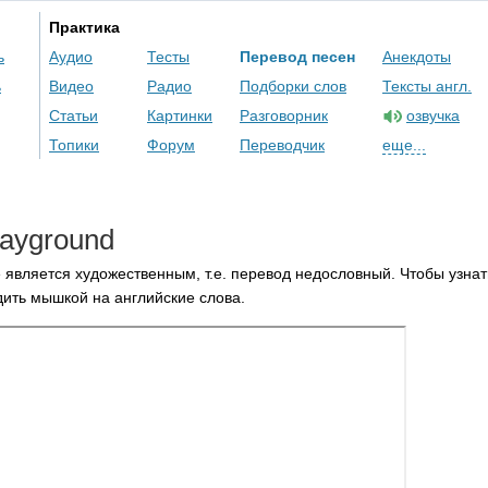
Практика
ь
Аудио
Тесты
Перевод песен
Анекдоты
ь
Видео
Радио
Подборки слов
Тексты англ.
Статьи
Картинки
Разговорник
озвучка
Топики
Форум
Переводчик
еще...
layground
 является художественным, т.е. перевод недословный. Чтобы узнат
ить мышкой на английские слова.