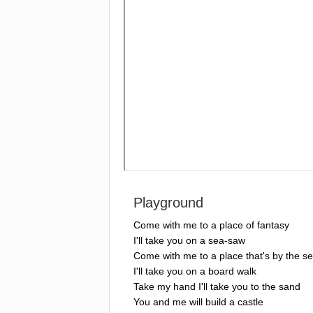
Playground
Come
with
me
to
a
place
of
fantasy
I'll
take
you
on
a
sea-saw
Come
with
me
to
a
place
that's
by
the
s
I'll
take
you
on
a
board
walk
Take
my
hand
I'll
take
you
to
the
sand
You
and
me
will
build
a
castle