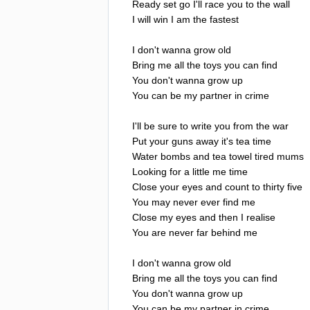
Ready
set
go
I'll
race
you
to
the
wall
I
will
win
I
am
the
fastest
I
don't
wanna
grow
old
Bring
me
all
the
toys
you
can
find
You
don't
wanna
grow
up
You
can
be
my
partner
in
crime
I'll
be
sure
to
write
you
from
the
war
Put
your
guns
away
it's
tea
time
Water
bombs
and
tea
towel
tired
mums
Looking
for
a
little
me
time
Close
your
eyes
and
count
to
thirty
five
You
may
never
ever
find
me
Close
my
eyes
and
then
I
realise
You
are
never
far
behind
me
I
don't
wanna
grow
old
Bring
me
all
the
toys
you
can
find
You
don't
wanna
grow
up
You
can
be
my
partner
in
crime