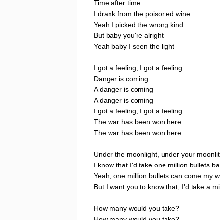
Time
after
time
I
drank
from
the
poisoned
wine
Yeah
I
picked
the
wrong
kind
But
baby
you're
alright
Yeah
baby
I
seen
the
light
I
got
a
feeling
,
I
got
a
feeling
Danger
is
coming
A
danger
is
coming
A
danger
is
coming
I
got
a
feeling
,
I
got
a
feeling
The
war
has
been
won
here
The
war
has
been
won
here
Under
the
moonlight
,
under
your
moonlit
I
know
that
I'd
take
one
million
bullets
ba
Yeah
,
one
million
bullets
can
come
my
w
But
I
want
you
to
know
that
,
I'd
take
a
mi
How
many
would
you
take
?
How
many
would
you
take
?