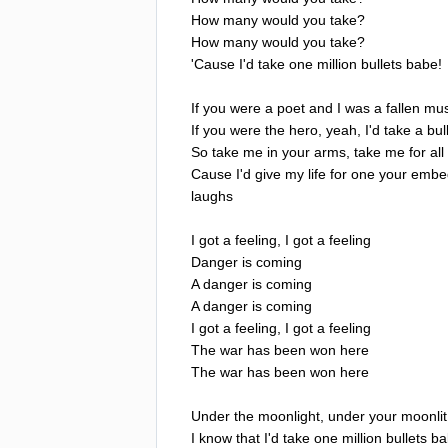
How
many
would
you
take
?
How
many
would
you
take
?
'
Cause
I'd
take
one
million
bullets
babe
!
If
you
were
a
poet
and
I
was
a
fallen
mu
If
you
were
the
hero
,
yeah
,
I'd
take
a
bul
So
take
me
in
your
arms
,
take
me
for
all
Cause
I'd
give
my
life
for
one
your
embe
laughs
I
got
a
feeling
,
I
got
a
feeling
Danger
is
coming
A
danger
is
coming
A
danger
is
coming
I
got
a
feeling
,
I
got
a
feeling
The
war
has
been
won
here
The
war
has
been
won
here
Under
the
moonlight
,
under
your
moonlit
I
know
that
I'd
take
one
million
bullets
ba