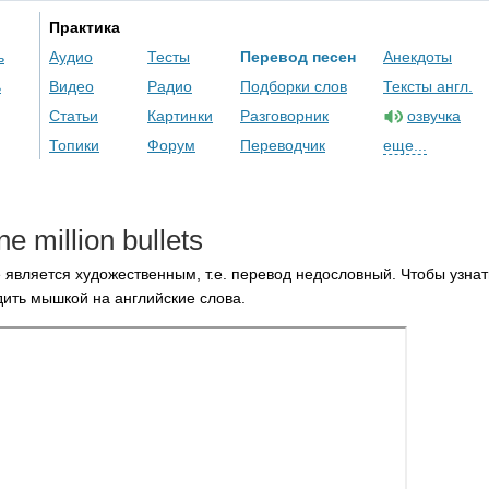
Практика
ь
Аудио
Тесты
Перевод песен
Анекдоты
ь
Видео
Радио
Подборки слов
Тексты англ.
Статьи
Картинки
Разговорник
озвучка
Топики
Форум
Переводчик
еще...
ne
million
bullets
 является художественным, т.е. перевод недословный. Чтобы узнат
ить мышкой на английские слова.