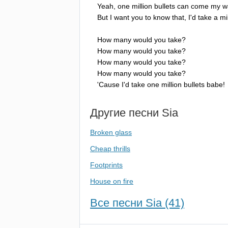
Yeah
,
one
million
bullets
can
come
my
w
But
I
want
you
to
know
that
,
I'd
take
a
mi
How
many
would
you
take
?
How
many
would
you
take
?
How
many
would
you
take
?
How
many
would
you
take
?
'
Cause
I'd
take
one
million
bullets
babe
!
Другие песни
Sia
Broken glass
Cheap thrills
Footprints
House on fire
Все песни Sia (41)