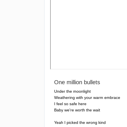
One
million
bullets
Under
the
moonlight
Weathering
with
your
warm
embrace
I
feel
so
safe
here
Baby
we're
worth
the
wait
Yeah
I
picked
the
wrong
kind