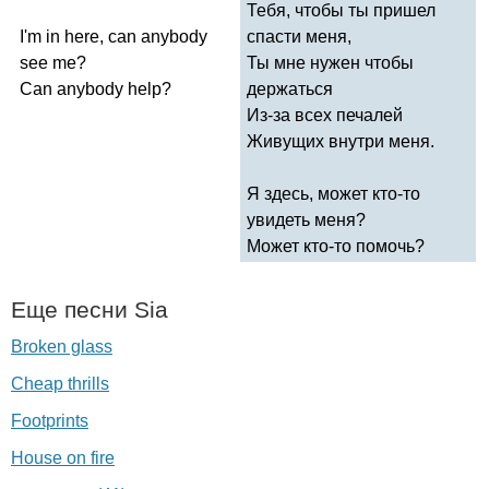
Тебя, чтобы ты пришел
I'm
in
here
,
can
anybody
спасти меня,
see
me
?
Ты мне нужен чтобы
Can
anybody
help
?
держаться
Из-за всех печалей
Живущих внутри меня.
Я здесь, может кто-то
увидеть меня?
Может кто-то помочь?
Еще песни
Sia
Broken glass
Cheap thrills
Footprints
House on fire