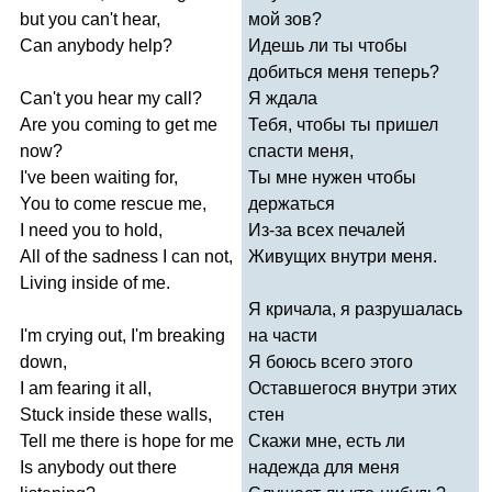
but
you
can't
hear
,
мой зов?
Can
anybody
help
?
Идешь ли ты чтобы
добиться меня теперь?
Can't
you
hear
my
call
?
Я ждала
Are
you
coming
to
get
me
Тебя, чтобы ты пришел
now
?
спасти меня,
I've
been
waiting
for
,
Ты мне нужен чтобы
You
to
come
rescue
me
,
держаться
I
need
you
to
hold
,
Из-за всех печалей
All
of
the
sadness
I
can
not
,
Живущих внутри меня.
Living
inside
of
me
.
Я кричала, я разрушалась
I'm
crying
out
,
I'm
breaking
на части
down
,
Я боюсь всего этого
I
am
fearing
it
all
,
Оставшегося внутри этих
Stuck
inside
these
walls
,
стен
Tell
me
there
is
hope
for
me
Скажи мне, есть ли
Is
anybody
out
there
надежда для меня