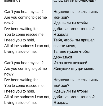
listening
?
Слушает ли кто-нибудь?
Can't
you
hear
my
call
?
Неужели ты не слышишь
Are
you
coming
to
get
me
мой зов?
now
?
Идешь ли ты чтобы
I've
been
waiting
for
,
добиться меня теперь?
You
to
come
rescue
me
,
Я ждала
I
need
you
to
hold
,
Тебя, чтобы ты пришел
All
of
the
sadness
I
can
not
,
спасти меня,
Living
inside
of
me
.
Ты мне нужен чтобы
держаться
Can't
you
hear
my
call
?
Из-за всех печалей
Are
you
coming
to
get
me
Живущих внутри меня.
now
?
I've
been
waiting
for
,
Неужели ты не слышишь
You
to
come
rescue
me
,
мой зов?
I
need
you
to
hold
,
Идешь ли ты чтобы
All
of
the
sadness
I
can
not
,
добиться меня теперь?
Living
inside
of
me
.
Я ждала