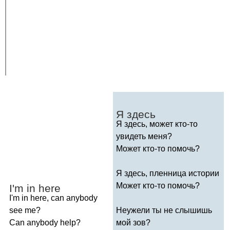
Я здесь
Я здесь, может кто-то
увидеть меня?
Может кто-то помочь?
Я здесь, пленница истории
Может кто-то помочь?
I'm
in
here
I'm
in
here
,
can
anybody
see
me
?
Неужели ты не слышишь
Can
anybody
help
?
мой зов?