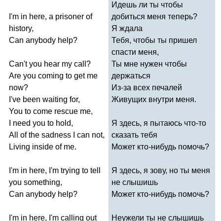
Идешь ли ты чтобы
I'm
in
here
,
a
prisoner
of
добиться меня теперь?
history
,
Я ждала
Can
anybody
help
?
Тебя, чтобы ты пришел
спасти меня,
Can't
you
hear
my
call
?
Ты мне нужен чтобы
Are
you
coming
to
get
me
держаться
now
?
Из-за всех печалей
I've
been
waiting
for
,
Живущих внутри меня.
You
to
come
rescue
me
,
I
need
you
to
hold
,
Я здесь, я пытаюсь что-то
All
of
the
sadness
I
can
not
,
сказать тебя
Living
inside
of
me
.
Может кто-нибудь помочь?
I'm
in
here
,
I'm
trying
to
tell
Я здесь, я зову, но ты меня
you
something
,
не слышишь
Can
anybody
help
?
Может кто-нибудь помочь?
I'm
in
here
,
I'm
calling
out
Неужели ты не слышишь