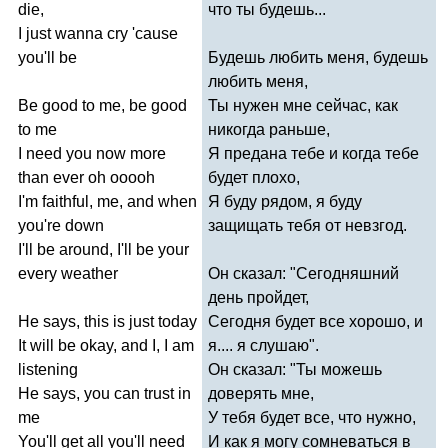
die
,
что ты будешь...
I
just
wanna
cry
'
cause
you'll
be
Будешь любить меня, будешь
любить меня,
Be
good
to
me
,
be
good
Ты нужен мне сейчас, как
to
me
никогда раньше,
I
need
you
now
more
Я предана тебе и когда тебе
than
ever
oh
ooooh
будет плохо,
I'm
faithful
,
me
,
and
when
Я буду рядом, я буду
you're
down
защищать тебя от невзгод.
I'll
be
around
,
I'll
be
your
every
weather
Он сказал: "Сегодняшний
день пройдет,
He
says
,
this
is
just
today
Сегодня будет все хорошо, и
It
will
be
okay
,
and
I
,
I
am
я.... я слушаю".
listening
Он сказал: "Ты можешь
He
says
,
you
can
trust
in
доверять мне,
me
У тебя будет все, что нужно,
You'll
get
all
you'll
need
И как я могу сомневаться в