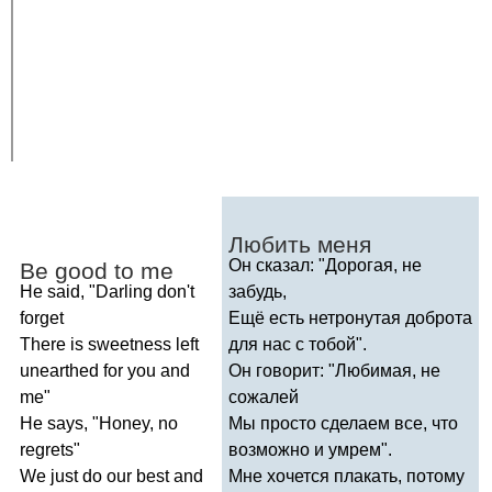
Любить меня
Он сказал: "Дорогая, не
Be
good
to
me
He
said
, "
Darling
don't
забудь,
forget
Ещё есть нетронутая доброта
There
is
sweetness
left
для нас с тобой".
unearthed
for
you
and
Он говорит: "Любимая, не
me
"
сожалей
He
says
, "
Honey
,
no
Мы просто сделаем все, что
regrets
"
возможно и умрем".
We
just
do
our
best
and
Мне хочется плакать, потому