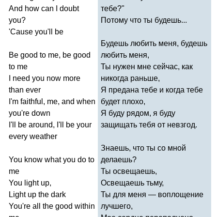
And
how
can
I
doubt
тебе?"
you
?
Потому что ты будешь...
'
Cause
you'll
be
Будешь любить меня, будешь
Be
good
to
me
,
be
good
любить меня,
to
me
Ты нужен мне сейчас, как
I
need
you
now
more
никогда раньше,
than
ever
Я предана тебе и когда тебе
I'm
faithful
,
me
,
and
when
будет плохо,
you're
down
Я буду рядом, я буду
I'll
be
around
,
I'll
be
your
защищать тебя от невзгод.
every
weather
Знаешь, что ты со мной
You
know
what
you
do
to
делаешь?
me
Ты освещаешь,
You
light
up
,
Освещаешь тьму,
Light
up
the
dark
Ты для меня — воплощение
You're
all
the
good
within
лучшего,