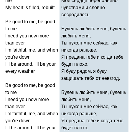
me
Мое сердце переполнено
My
heart
is
filled
,
rebuilt
чувствами и словно
возродилось
Be
good
to
me
,
be
good
to
me
Будешь любить меня, будешь
I
need
you
now
more
любить меня,
than
ever
Ты нужен мне сейчас, как
I'm
faithful
,
me
,
and
when
никогда раньше,
you're
down
Я предана тебе и когда тебе
I'll
be
around
,
I'll
be
your
будет плохо,
every
weather
Я буду рядом, я буду
защищать тебя от невзгод.
Be
good
to
me
,
be
good
to
me
Будешь любить меня, будешь
I
need
you
now
more
любить меня,
than
ever
Ты нужен мне сейчас, как
I'm
faithful
,
me
,
and
when
никогда раньше,
you're
down
Я предана тебе и когда тебе
I'll
be
around
,
I'll
be
your
будет плохо,