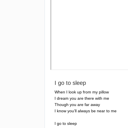
I
go
to
sleep
When
I
look
up
from
my
pillow
I
dream
you
are
there
with
me
Though
you
are
far
away
I
know
you
’
ll
always
be
near
to
me
I
go
to
sleep