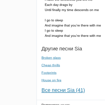
Each
day
drags
by
Until
finally
my
time
descends
on
me
I
go
to
sleep
And
imagine
that
you
’
re
there
with
me
I
go
to
sleep
And
imagine
that
you
’
re
there
with
me
Другие песни
Sia
Broken glass
Cheap thrills
Footprints
House on fire
Все песни Sia (41)
Подпишитесь на нас: