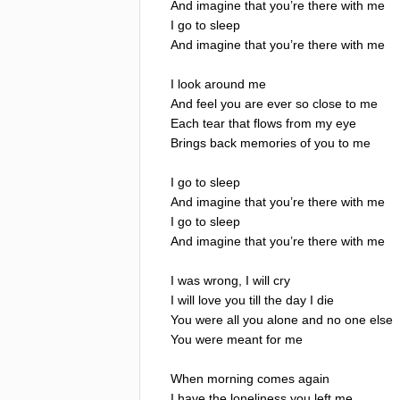
And
imagine
that
you
’
re
there
with
me
I
go
to
sleep
And
imagine
that
you
’
re
there
with
me
I
look
around
me
And
feel
you
are
ever
so
close
to
me
Each
tear
that
flows
from
my
eye
Brings
back
memories
of
you
to
me
I
go
to
sleep
And
imagine
that
you
’
re
there
with
me
I
go
to
sleep
And
imagine
that
you
’
re
there
with
me
I
was
wrong
,
I
will
cry
I
will
love
you
till
the
day
I
die
You
were
all
you
alone
and
no
one
else
You
were
meant
for
me
When
morning
comes
again
I
have
the
loneliness
you
left
me