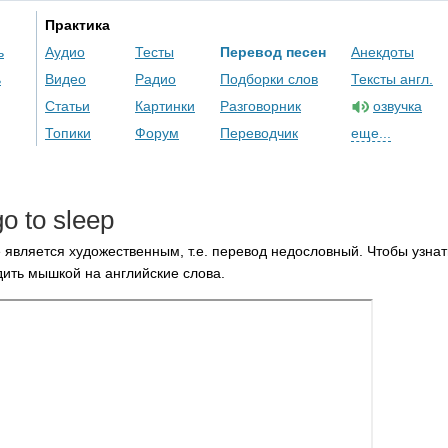
Практика
ь
Аудио
Тесты
Перевод песен
Анекдоты
ь
Видео
Радио
Подборки слов
Тексты англ.
Статьи
Картинки
Разговорник
озвучка
Топики
Форум
Переводчик
еще...
go
to
sleep
 является художественным, т.е. перевод недословный. Чтобы узнат
ить мышкой на английские слова.