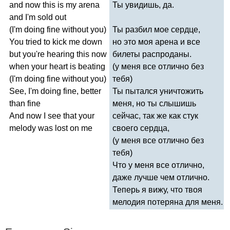
and
now
this
is
my
arena
Ты увидишь, да.
and
I'm
sold
out
(
I'm
doing
fine
without
you
)
Ты разбил мое сердце,
You
tried
to
kick
me
down
но это моя арена и все
but
you're
hearing
this
now
билеты распроданы.
when
your
heart
is
beating
(у меня все отлично без
(
I'm
doing
fine
without
you
)
тебя)
See
,
I'm
doing
fine
,
better
Ты пытался уничтожить
than
fine
меня, но ты слышишь
And
now
I
see
that
your
сейчас, так же как стук
melody
was
lost
on
me
своего сердца,
(у меня все отлично без
тебя)
Что у меня все отлично,
даже лучше чем отлично.
Теперь я вижу, что твоя
мелодия потеряна для меня.