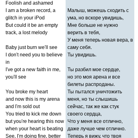
Foolish
and
ashamed
I
am
a
broken
record
,
a
Малыш, можешь сходить с
glitch
in
your
iPod
ума, но вскоре увидишь,
But
could
it
be
an
empty
Мне больше не нужно
track
,
a
lost
melody
верить в тебя,
У меня теперь новая вера, в
Baby
just
burn
we'll
see
саму себя.
I
don't
need
you
to
believe
Ты увидишь.
in
I've
got
a
new
faith
in
me
,
Ты разбил мое сердце,
you'll
see
но это моя арена и все
билеты распроданы.
You
broke
my
heart
Ты пытался уничтожить
and
now
this
is
my
arena
меня, но ты слышишь
and
I'm
sold
out
сейчас, так же как стук
You
tried
to
kick
me
down
своего сердца,
but
you're
hearing
this
now
Что у меня все отлично,
when
your
heart
is
beating
даже лучше чем отлично.
See
,
I'm
doing
fine
,
better
Теперь я вижу, что твоя