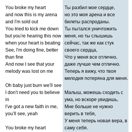
You
broke
my
heart
Ты разбил мое сердце,
and
now
this
is
my
arena
но это моя арена и все
and
I'm
sold
out
билеты распроданы.
You
tried
to
kick
me
down
Ты пытался уничтожить
but
you're
hearing
this
now
меня, но ты слышишь
when
your
heart
is
beating
сейчас, так же как стук
See
,
I'm
doing
fine
,
better
своего сердца,
than
fine
Что у меня все отлично,
And
now
I
see
that
your
даже лучше чем отлично.
melody
was
lost
on
me
Теперь я вижу, что твоя
мелодия потеряна для меня.
Oh
baby
just
burn
we'll
see
I
don't
need
you
to
believe
Малыш, можешь сходить с
in
ума, но вскоре увидишь,
I've
got
a
new
faith
in
me
,
Мне больше не нужно
you'll
see
,
yeah
верить в тебя,
У меня теперь новая вера, в
You
broke
my
heart
саму себя.