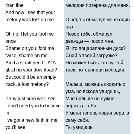
than
fine
мелодия потеряна для меня.
And
now
I
see
that
your
melody
was
lost
on
me
О нет, ты обманул меня один
раз —
Oh
no
,
I
let
you
fool
me
Позор тебе, обманул
once
дважды — позор мне.
Shame
on
you
,
fool
me
Я что поцарапанный диск?
twice
,
shame
on
me
Сбой в твоей загрузке?
Am
I
a
scratched
CD
?
A
Но может быть это пустой
glitch
in
your
download
?
трек, потерянная мелодия.
But
could
it
be
an
empty
track
,
a
lost
melody
?
Малыш, можешь сходить с
ума, но вскоре увидишь,
Baby
just
burn
we'll
see
Мне больше не нужно
I
don't
need
you
to
believe
верить в тебя,
in
У меня теперь новая вера, в
I've
got
a
new
faith
in
me
,
саму себя.
you'll
see
Ты увидишь.