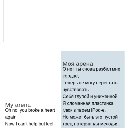
Моя арена
О нет, ты снова разбил мне
сердце,
Теперь не могу перестать
чувствовать
Себя глупой и униженной.
Я сломанная пластинка,
My
arena
Oh
no
,
you
broke
a
heart
глюк в твоем
iPod-
е,
again
Но может быть это пустой
Now
I
can't
help
but
feel
трек, потерянная мелодия.