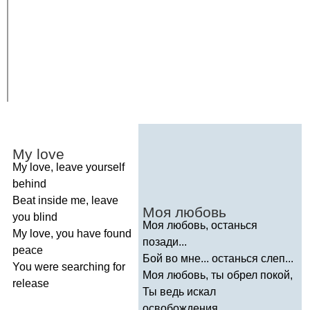
My
love
My
love
,
leave
yourself
behind
Beat
inside
me
,
leave
Моя любовь
you
blind
Моя любовь, останься
My
love
,
you
have
found
позади...
peace
Бой во мне... останься слеп...
You
were
searching
for
Моя любовь, ты обрел покой,
release
Ты ведь искал
освобождения...