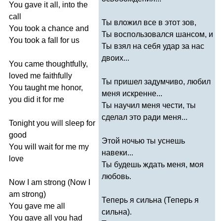
You
gave
it
all
,
into
the
call
Ты вложил все в этот зов,
You
took
a
chance
and
Ты воспользовался шансом, и
You
took
a
fall
for
us
Ты взял на себя удар за нас
двоих...
You
came
thoughtfully
,
loved
me
faithfully
Ты пришел задумчиво, любил
You
taught
me
honor
,
меня искренне...
you
did
it
for
me
Ты научил меня чести, ты
сделал это ради меня...
Tonight
you
will
sleep
for
good
Этой ночью ты уснешь
You
will
wait
for
me
my
навеки...
love
Ты будешь ждать меня, моя
любовь.
Now
I
am
strong
(
Now
I
am
strong
)
Теперь я сильна (Теперь я
You
gave
me
all
сильна).
You
gave
all
you
had