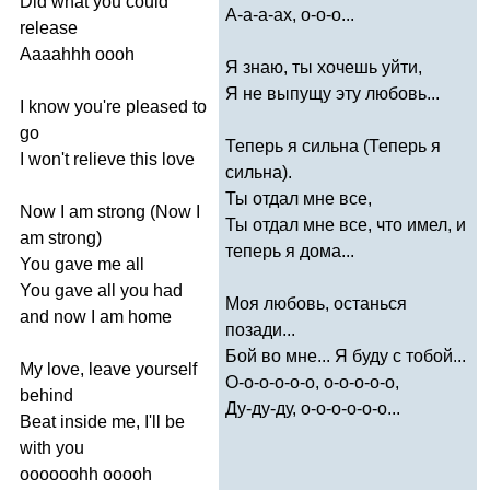
Did
what
you
could
А-а-а-ах, о-о-о...
release
Aaaahhh
oooh
Я знаю, ты хочешь уйти,
Я не выпущу эту любовь...
I
know
you're
pleased
to
go
Теперь я сильна (Теперь я
I
won't
relieve
this
love
сильна).
Ты отдал мне все,
Now
I
am
strong
(
Now
I
Ты отдал мне все, что имел, и
am
strong
)
теперь я дома...
You
gave
me
all
You
gave
all
you
had
Моя любовь, останься
and
now
I
am
home
позади...
Бой во мне... Я буду с тобой...
My
love
,
leave
yourself
О-о-о-о-о-о, о-о-о-о-о,
behind
Ду-ду-ду, о-о-о-о-о-о...
Beat
inside
me
,
I'll
be
with
you
oooooohh
ooooh