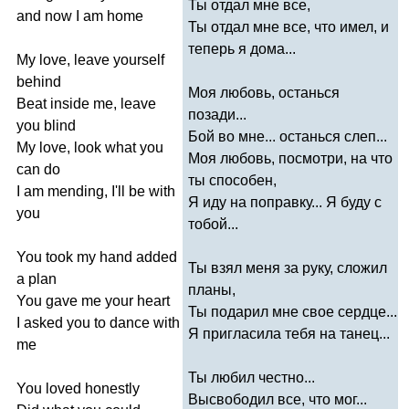
Ты отдал мне все,
and
now
I
am
home
Ты отдал мне все, что имел, и
теперь я дома...
My
love
,
leave
yourself
behind
Моя любовь, останься
Beat
inside
me
,
leave
позади...
you
blind
Бой во мне... останься слеп...
My
love
,
look
what
you
Моя любовь, посмотри, на что
can
do
ты способен,
I
am
mending
,
I'll
be
with
Я иду на поправку... Я буду с
you
тобой...
You
took
my
hand
added
Ты взял меня за руку, сложил
a
plan
планы,
You
gave
me
your
heart
Ты подарил мне свое сердце...
I
asked
you
to
dance
with
Я пригласила тебя на танец...
me
Ты любил честно...
You
loved
honestly
Высвободил все, что мог...