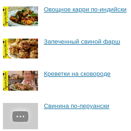
Овощное карри по-индийски
Запеченный свиной фарш
Креветки на сковороде
Свинина по-перуански