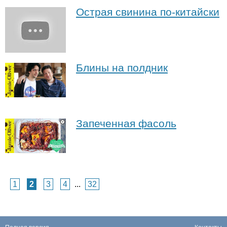
Острая свинина по-китайски
Блины на полдник
Запеченная фасоль
1
2
3
4
...
32