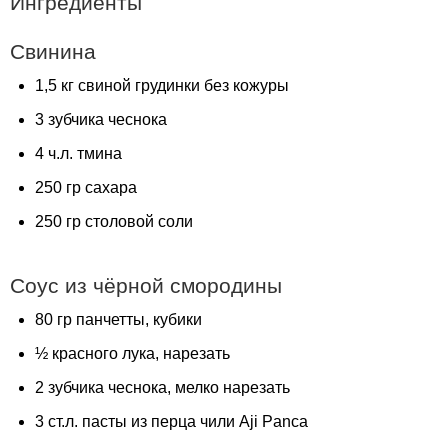
Ингредиенты
Свинина
1,5 кг свиной грудинки без кожуры
3 зубчика чеснока
4 ч.л. тмина
250 гр сахара
250 гр столовой соли
Соус из чёрной смородины
80 гр панчетты, кубики
½ красного лука, нарезать
2 зубчика чеснока, мелко нарезать
3 ст.л. пасты из перца чили
Aji
Panca