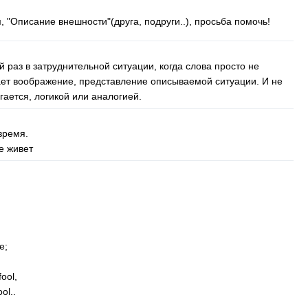
м, "Описание внешности"(друга, подруги..), просьба помочь!
й раз в затруднительной ситуации, когда слова просто не
сает воображение, представление описываемой ситуации. И не
гается, логикой или аналогией.
время.
е живет
e
;
fool
,
ool
..