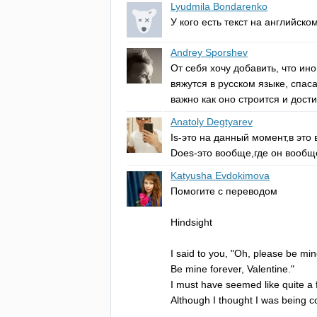
Lyudmila Bondarenko
У кого есть текст на английско
Andrey Sporshev
От себя хочу добавить, что ино
вяжутся в русском языке, спа
важно как оно строится и дости
Anatoly Degtyarev
Is-
это на данный момент,в это 
Does-
это вообще,где он вообщ
Katyusha Evdokimova
Помогите с переводом
Hindsight
I
said
to
you
, "
Oh
,
please
be
min
Be
mine
forever
,
Valentine
."
I
must
have
seemed
like
quite
a
Although
I
thought
I
was
being
c