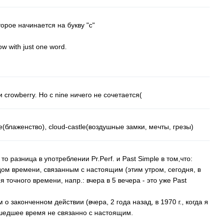
торое начинается на букву "
c
"
ow
with
just
one
word
.
и
crowberry
. Но с
nine
ничего не сочетается(
e
(блаженство),
cloud-castle
(воздушные замки, мечты, грезы)
, то разница в употреблении
Pr
.
Perf
. и
Past
Simple
в том,что:
дом времени, связанным с настоящим (этим утром, сегодня, в
ия точного времени, напр.: вчера в 5 вечера - это уже
Past
 о законченном действии (вчера, 2 года назад, в 1970 г., когда я
ошедшее время не связанно с настоящим.