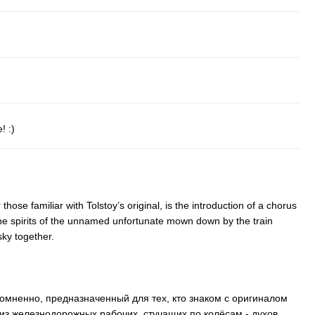
 :)
r
those
familiar
with
Tolstoy
’
s
original
,
is
the
introduction
of
a
chorus
he
spirits
of
the
unnamed
unfortunate
mown
down
by
the
train
sky
together
.
мненно, предназначенный для тех, кто знаком с оригиналом
 из железнодорожных рабочих, стучащих по колёсам - духов