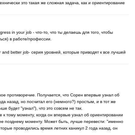
Технически это такая же сложная задача, как и ориентирование
gress
in
your
job
- что-то, что ты делаешь для того, чтобы
ься) в работе/профессии.
r
and
better
job-
серия уровней, которые приводят к все лучшей
кое противоречие. Получается, что Сорен впервые узнал об
да назад, но посчитал его (немного?) простым, и в тот же
е будет "узнал"), что это совсем не так.
не к тому моменту, когда он впервые узнал об ориентировании
лее позднему моменту. Может быть, лучше перевести: "именно
торые проводились время летних каникул 2 года назад, он