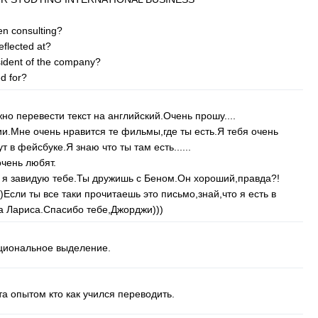
en
consulting
?
eflected
at
?
ident
of
the
company
?
ed
for
?
но перевести текст на английский.Очень прошу....
и.Мне очень нравится те фильмы,где ты есть.Я тебя очень
т в фейсбуке.Я знаю что ты там есть......
очень любят.
к я завидую тебе.Ты дружишь с Беном.Он хороший,правда?!
Если ты все таки прочитаешь это письмо,знай,что я есть в
а Лариса.Спасибо тебе,Джорджи)))
оциональное выделение.
а опытом кто как учился переводить.