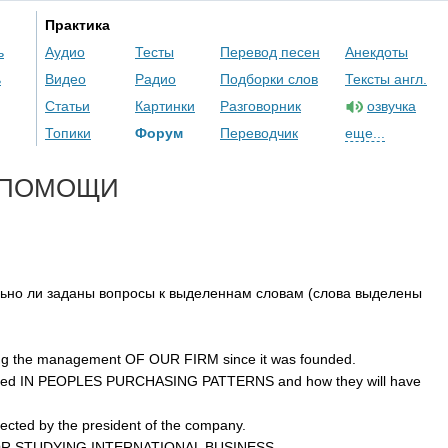
Практика
ь
Аудио
Тесты
Перевод песен
Анекдоты
ь
Видео
Радио
Подборки слов
Тексты англ.
Статьи
Картинки
Разговорник
озвучка
Топики
Форум
Переводчик
еще...
 ПОМОЩИ
льно ли заданы вопросы к выделеннам словам (слова выделены
ng
the
management
OF
OUR
FIRM
since
it
was
founded
.
ted
IN
PEOPLES
PURCHASING
PATTERNS
and
how
they
will
have
fected
by
the
president
of
the
company
.
OR
STUDYING
INTERNATIONAL
BUSINESS