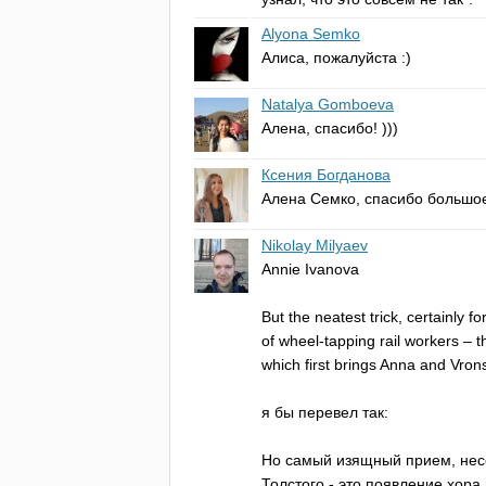
Alyona Semko
Алиса, пожалуйста :)
Natalya Gomboeva
Алена, спасибо! )))
Ксения Богданова
Алена Семко, спасибо большое!
Nikolay Milyaev
Annie
Ivanova
But
the
neatest
trick
,
certainly
fo
of
wheel-tapping
rail
workers
–
t
which
first
brings
Anna
and
Vron
я бы перевел так:
Но самый изящный прием, несо
Толстого - это появление хора