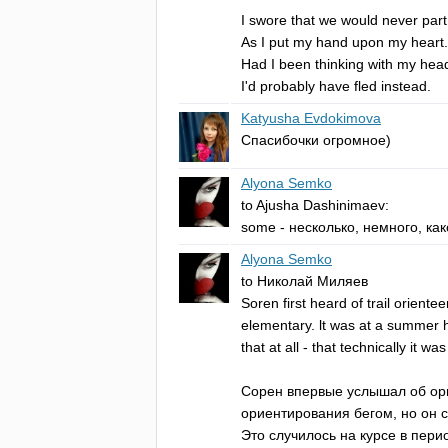
I
swore
that
we
would
never
part
As
I
put
my
hand
upon
my
heart
.
Had
I
been
thinking
with
my
hea
I'd
probably
have
fled
instead
.
Katyusha Evdokimova
Спасибочки огромное)
Alyona Semko
to
Ajusha
Dashinimaev
:
some
- несколько, немного, как
Alyona Semko
to
Николай Миляев
Soren
first
heard
of
trail
orientee
elementary
.
lt
was
at
a
summer
that
at
all
-
that
technically
it
was
Сорен впервые услышал об ори
ориентирования бегом, но он 
Это случилось на курсе в перио