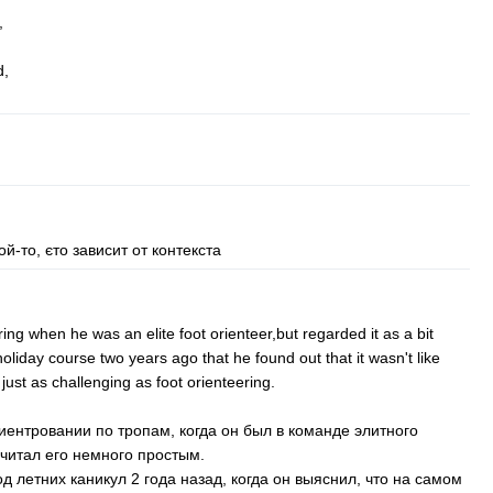
,
d
,
ой-то, єто зависит от контекста
ring
when
he
was
an
elite
foot
orienteer
,
but
regarded
it
as
a
bit
holiday
course
two
years
ago
that
he
found
out
that
it
wasn't
like
just
as
challenging
as
foot
orienteering
.
ентровании по тропам, когда он был в команде элитного
считал его немного простым.
д летних каникул 2 года назад, когда он выяснил, что на самом