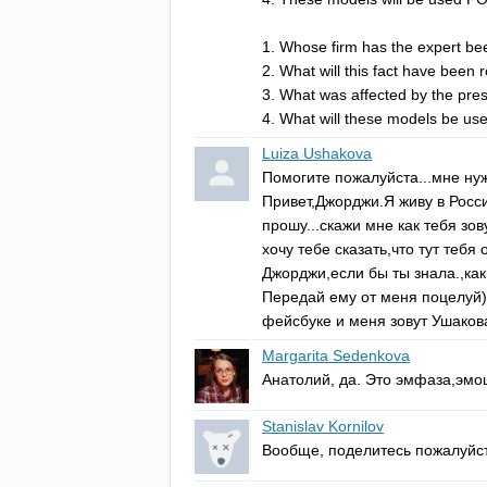
1.
Whose
firm
has
the
expert
be
2.
What
will
this
fact
have
been
r
3.
What
was
affected
by
the
pres
4.
What
will
these
models
be
us
Luiza Ushakova
Помогите пожалуйста...мне нуж
Привет,Джорджи.Я живу в Росси
прошу...скажи мне как тебя зову
хочу тебе сказать,что тут тебя 
Джорджи,если бы ты знала.,ка
Передай ему от меня поцелуй))
фейсбуке и меня зовут Ушаков
Margarita Sedenkova
Анатолий, да. Это эмфаза,эм
Stanislav Kornilov
Вообще, поделитесь пожалуйст