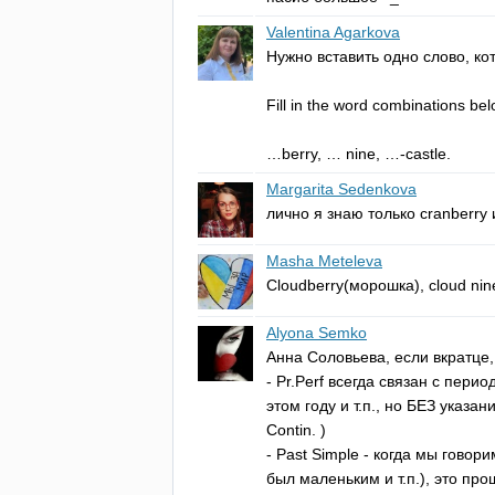
Valentina Agarkova
Нужно вставить одно слово, ко
Fill
in
the
word
combinations
bel
…
berry
, …
nine
, …-
castle
.
Margarita Sedenkova
лично я знаю только
cranberry
Masha Meteleva
Cloudberry
(морошка),
cloud
nin
Alyona Semko
Анна Соловьева, если вкратце
-
Pr
.
Perf
всегда связан с перио
этом году и т.п., но БЕЗ указан
Contin
. )
-
Past
Simple
- когда мы говорим
был маленьким и т.п.), это пр