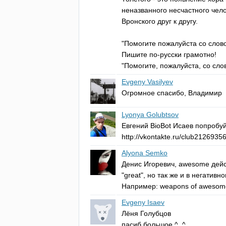
неназванного несчастного чело
Вронского друг к другу.
"Помогите пожалуйста со сло
Пишите по-русски грамотно!
"Помогите, пожалуйста, со сл
Evgeny Vasilyev
Огромное спасибо, Владимир
Lyonya Golubtsov
Евгений
BioBot
Исаев попробуй
http
://
vkontakte
.
ru
/
club
2126935
Alyona Semko
Денис Игоревич,
awesome
дейс
"
great
", но так же и в негативн
Например:
weapons
of
awesom
Evgeny Isaev
Лёня Голубцов
пасиб большое ^_^