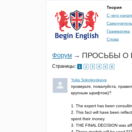
Теория
С чего начат
Самоучител
Грамматика
Слова
ПРОСЬБЫ О
Форум
→
Страницы:
1
2
3
4
5
6
Yulia Sokolevskaya
проверьте, пожалуйста, прави
крупным шрифтом)?
1.
The
expert
has
been
consulti
2.
This
fact
will
have
been
reflec
spent
their
money
.
3.
THE
FINAL
DECISION
was
af
4.
These
models
will
be
used
F