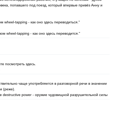
века, попавшего под поезд, который впервые привёз Анну и
вом
wheel-tapping
- как оно здесь переводиться."
овом
wheel-tapping
- как оно здесь переводится."
те посмотреть здесь.
6
твительно чаще употребляется в разговорной речи в значении
ом (реже).
e
destructive
power
- оружие чудовищной разрушительной силы