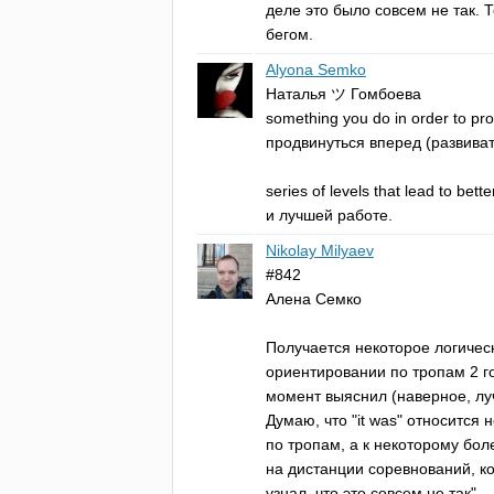
деле это было совсем не так. 
бегом.
Alyona Semko
Наталья ツ Гомбоева
something
you
do
in
order
to
pro
продвинуться вперед (развиват
series
of
levels
that
lead
to
bette
и лучшей работе.
Nikolay Milyaev
#842
Алена Семко
Получается некоторое логичес
ориентировании по тропам 2 го
момент выяснил (наверное, лучш
Думаю, что "
it
was
" относится 
по тропам, а к некоторому бо
на дистанции соревнований, ко
узнал, что это совсем не так".