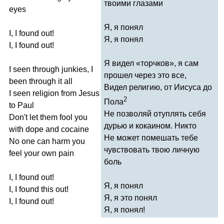
твоими глазами
eyes
Я, я понял
I
,
I
found
out
!
Я, я понял
I
,
I
found
out
!
Я видел «торчков», я сам
I
seen
through
junkies
,
I
прошел через это все,
been
through
it
all
Видел религию, от Иисуса до
I
seen
religion
from
Jesus
2
Пола
to
Paul
Не позволяй отуплять себя
Don't
let
them
fool
you
дурью и кокаином. Никто
with
dope
and
cocaine
Не может помешать тебе
No
one
can
harm
you
чувствовать твою личную
feel
your
own
pain
боль
I
,
I
found
out
!
Я, я понял
I
,
I
found
this
out
!
Я, я это понял
I
,
I
found
out
!
Я, я понял!