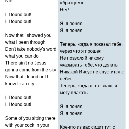
No
!
«братцем»
Нет!
I
,
I
found
out
!
I
,
I
found
out
!
Я, я понял
Я, я понял
Now
that
I
showed
you
what
I
been
through
Теперь, когда я показал тебе,
Don't
take
nobody's
word
через что я прошел
what
you
can
do
Не позволяй никому
There
ain't
no
Jesus
указывать тебе, что делать
gonna
come
from
the
sky
Никакой Иисус не спустится с
Now
that
I
found
out
I
небес
know
I
can
cry
Теперь, когда я это знаю, я
могу плакать
I
,
I
found
out
!
I
,
I
found
out
!
Я, я понял
Я, я понял
Some
of
you
sitting
there
with
your
cock
in
your
Кое-кто из вас сидит тут, с