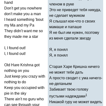
hand
членом в руке
Don't
get
you
nowhere
Это не приведет тебя никуда,
don't
make
you
a
man
не сделает мужиком
I
heard
something
'
bout
Я слышал кое-что о своих
my
Ma
and
my
Pa
мамаше и папаше
They
didn't
want
me
so
Я не был им нужен, поэтому
they
made
me
a
star
из меня сделали звезду
I
,
I
found
out
!
Я, я понял
I
,
I
found
out
!
Я, я понял
Old
Hare
Krishna
got
Старая Харе Кришна ничего
nothing
on
you
не может тебе дать
Just
keep
you
crazy
with
А просто сводит с ума ничего-
nothing
to
do
не-деланьем
Keep
you
occupied
with
Забивает твою голову
pie
in
the
sky
1
пустыми надеждами
There
ain't
no
guru
who
Никакой гуру не может видеть
can
see
through
your