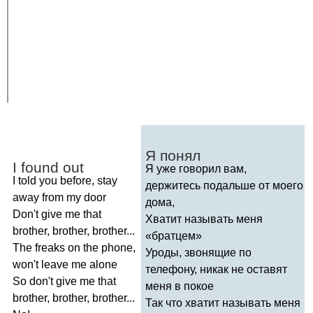
Я понял
I
found
out
Я уже говорил вам,
I
told
you
before
,
stay
держитесь подальше от моего
away
from
my
door
дома,
Don't
give
me
that
Хватит называть меня
brother
,
brother
,
brother
...
«братцем»
The
freaks
on
the
phone
,
Уроды, звонящие по
won't
leave
me
alone
телефону, никак не оставят
So
don't
give
me
that
меня в покое
brother
,
brother
,
brother
...
Так что хватит называть меня