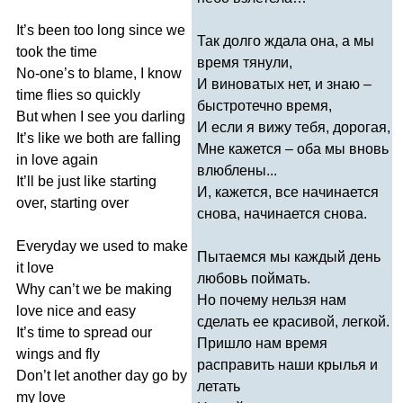
It
’
s
been
too
long
since
we
Так долго ждала она, а мы
took
the
time
время тянули,
No-one
’
s
to
blame
,
I
know
И виноватых нет, и знаю –
time
flies
so
quickly
быстротечно время,
But
when
I
see
you
darling
И если я вижу тебя, дорогая,
It
’
s
like
we
both
are
falling
Мне кажется – оба мы вновь
in
love
again
влюблены...
It
’
ll
be
just
like
starting
И, кажется, все начинается
over
,
starting
over
снова, начинается снова.
Everyday
we
used
to
make
Пытаемся мы каждый день
it
love
любовь поймать.
Why
can
’
t
we
be
making
Но почему нельзя нам
love
nice
and
easy
сделать ее красивой, легкой.
It
’
s
time
to
spread
our
Пришло нам время
wings
and
fly
расправить наши крылья и
Don
’
t
let
another
day
go
by
летать
my
love