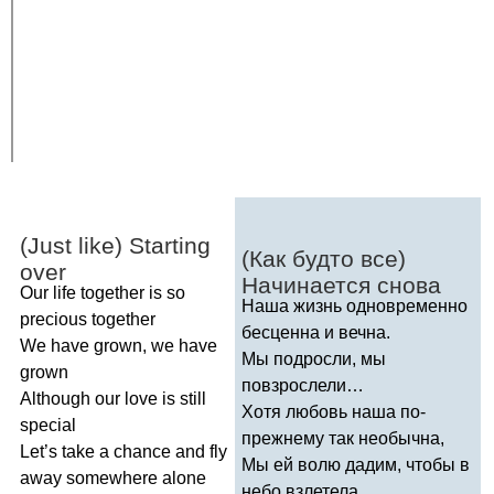
(
Just
like
)
Starting
(Как будто все)
over
Начинается снова
Our
life
together
is
so
Наша жизнь одновременно
precious
together
бесценна и вечна.
We
have
grown
,
we
have
Мы подросли, мы
grown
повзрослели…
Although
our
love
is
still
Хотя любовь наша по-
special
прежнему так необычна,
Let
’
s
take
a
chance
and
fly
Мы ей волю дадим, чтобы в
away
somewhere
alone
небо взлетела…