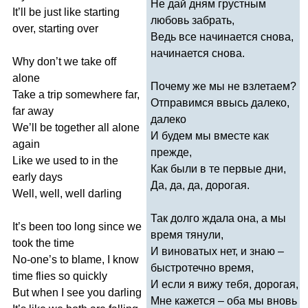
Не дай дням грустным
It
’
ll
be
just
like
starting
любовь забрать,
over
,
starting
over
Ведь все начинается снова,
начинается снова.
Why
don
’
t
we
take
off
alone
Почему же мы не взлетаем?
Take
a
trip
somewhere
far
,
Отправимся ввысь далеко,
far
away
далеко
We
’
ll
be
together
all
alone
И будем мы вместе как
again
прежде,
Like
we
used
to
in
the
Как были в те первые дни,
early
days
Да, да, да, дорогая.
Well
,
well
,
well
darling
Так долго ждала она, а мы
It
’
s
been
too
long
since
we
время тянули,
took
the
time
И виноватых нет, и знаю –
No-one
’
s
to
blame
,
I
know
быстротечно время,
time
flies
so
quickly
И если я вижу тебя, дорогая,
But
when
I
see
you
darling
Мне кажется – оба мы вновь