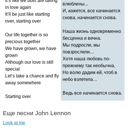
It
’
s
like
we
both
are
falling
влюблены...
in
love
again
И, кажется, все начинается
It
’
ll
be
just
like
starting
снова, начинается снова.
over
,
starting
over
Наша жизнь одновременно
Our
life
together
is
so
бесценна и вечна.
precious
together
Мы подросли, мы
We
have
grown
,
we
have
повзрослели…
grown
Хотя наша любовь по-
Although
our
love
is
still
прежнему так необычна,
special
Но волю дадим ей, чтоб в
Let
’
s
take
a
chance
and
fly
небо взлетела…
away
somewhere
Ведь все начинается снова.
Starting
over
Еще песни
John
Lennon
Look at me