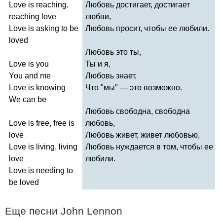
Love
is
reaching
,
Любовь достигает, достигает
reaching
love
любви,
Love
is
asking
to
be
Любовь просит, чтобы ее любили.
loved
Любовь это ты,
Love
is
you
Ты и я,
You
and
me
Любовь знает,
Love
is
knowing
Что "мы" — это возможно.
We
can
be
Любовь свободна, свободна
Love
is
free
,
free
is
любовь,
love
Любовь живет, живет любовью,
Love
is
living
,
living
Любовь нуждается в том, чтобы ее
love
любили.
Love
is
needing
to
be
loved
Еще песни
John
Lennon