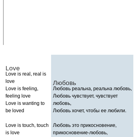
Love
Love
is
real
,
real
is
love
Любовь
Love
is
feeling
,
Любовь реальна, реальна любовь,
feeling
love
Любовь чувствует, чувствует
Love
is
wanting
to
любовь,
be
loved
Любовь хочет, чтобы ее любили.
Love
is
touch
,
touch
Любовь это прикосновение,
is
love
прикосновение-любовь,