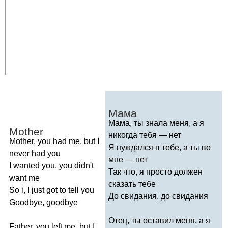
Мама
Мама, ты знала меня, а я
Mother
никогда тебя — нет
Mother
,
you
had
me
,
but
I
Я нуждался в тебе, а ты во
never
had
you
мне — нет
I
wanted
you
,
you
didn't
Так что, я просто должен
want
me
сказать тебе
So
i
,
I
just
got
to
tell
you
До свидания, до свидания
Goodbye
,
goodbye
Отец, ты оставил меня, а я
Father
,
you
left
me
,
but
I