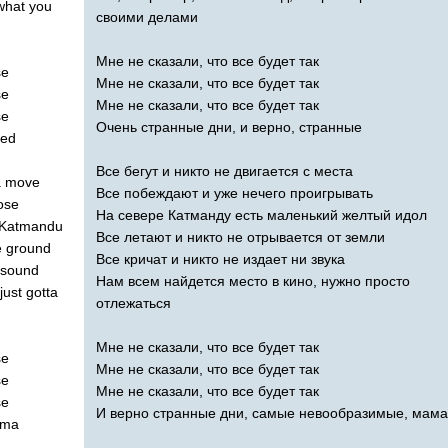
what
you
своими делами
Мне не сказали, что все будет так
se
Мне не сказали, что все будет так
se
Мне не сказали, что все будет так
se
Очень странные дни, и верно, странные
eed
Все бегут и никто не двигается с места
a
move
Все побеждают и уже нечего проигрывать
ose
На севере Катманду есть маленький желтый идол
Katmandu
Все летают и никто не отрывается от земли
e
ground
Все кричат и никто не издает ни звука
sound
Нам всем найдется место в кино, нужно просто
just
gotta
отлежаться
Мне не сказали, что все будет так
se
Мне не сказали, что все будет так
se
Мне не сказали, что все будет так
se
И верно странные дни, самые невообразимые, мама
ma