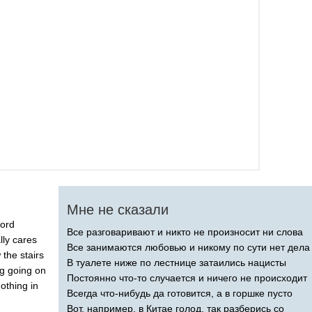
Мне не сказали
ord
Все разговаривают и никто не произносит ни слова
lly
cares
Все занимаются любовью и никому по сути нет дела
w
the
stairs
В туалете ниже по лестнице затаились нацисты
ng
going
on
Постоянно что-то случается и ничего не происходит
othing
in
Всегда что-нибудь да готовится, а в горшке пусто
Вот, например, в Китае голод, так разберись со