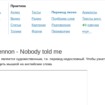
Практика
ь
Аудио
Тесты
Перевод песен
Анекдоты
ь
Видео
Радио
Подборки слов
Тексты англ.
Статьи
Картинки
Разговорник
озвучка
Топики
Форум
Переводчик
еще...
ennon
-
Nobody
told
me
 является художественным, т.е. перевод недословный. Чтобы узнат
ить мышкой на английские слова.