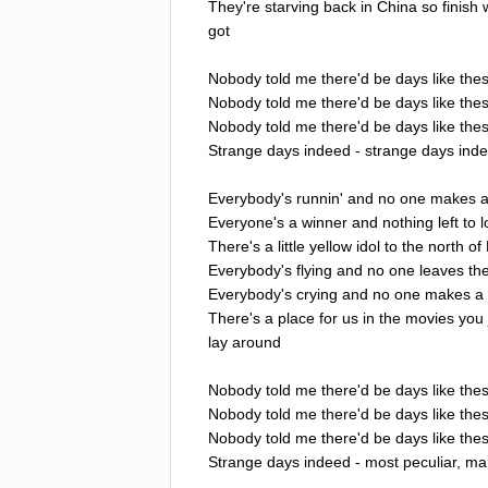
They're
starving
back
in
China
so
finish
got
Nobody
told
me
there'd
be
days
like
the
Nobody
told
me
there'd
be
days
like
the
Nobody
told
me
there'd
be
days
like
the
Strange
days
indeed
-
strange
days
ind
Everybody's
runnin'
and
no
one
makes
Everyone's
a
winner
and
nothing
left
to
l
There's
a
little
yellow
idol
to
the
north
of
Everybody's
flying
and
no
one
leaves
th
Everybody's
crying
and
no
one
makes
a
There's
a
place
for
us
in
the
movies
you
lay
around
Nobody
told
me
there'd
be
days
like
the
Nobody
told
me
there'd
be
days
like
the
Nobody
told
me
there'd
be
days
like
the
Strange
days
indeed
-
most
peculiar
,
ma