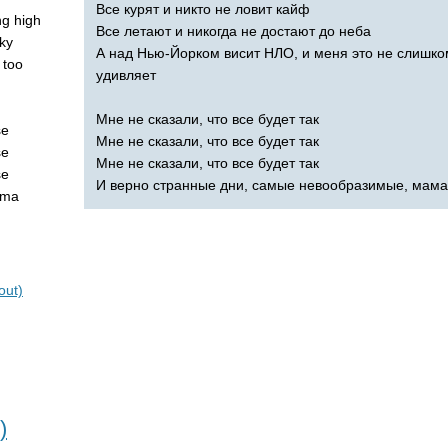
Все курят и никто не ловит кайф
ng
high
Все летают и никогда не достают до неба
ky
А над Нью-Йорком висит НЛО, и меня это не слишко
too
удивляет
Мне не сказали, что все будет так
se
Мне не сказали, что все будет так
se
Мне не сказали, что все будет так
se
И верно странные дни, самые невообразимые, мама
ma
out)
)