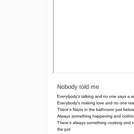
Nobody
told
me
Everybody's
talking
and
no
one
says
a
w
Everybody's
making
love
and
no
one
rea
There's
Nazis
in
the
bathroom
just
belo
Always
something
happening
and
nothi
There's
always
something
cooking
and
n
the
pot