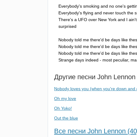
Everybody's
smoking
and
no
one's
getti
Everybody's
flying
and
never
touch
the
s
There's
a
UFO
over
New
York
and
I
ain't
surprised
Nobody
told
me
there'd
be
days
like
the
Nobody
told
me
there'd
be
days
like
the
Nobody
told
me
there'd
be
days
like
the
Strange
days
indeed
-
most
peculiar
,
ma
Другие песни
John
Lennon
Nobody loves you (when you're down and 
Oh my love
Oh Yoko!
Out the blue
Все песни John Lennon (40