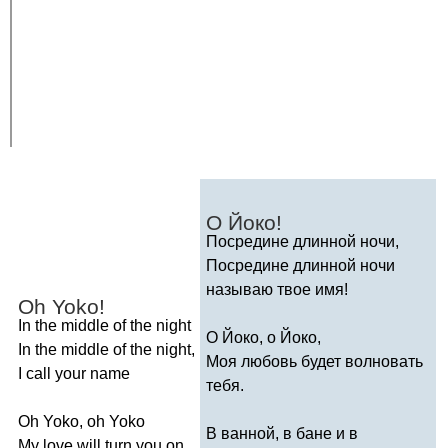
О Йоко!
Посредине длинной ночи,
Посредине длинной ночи
называю твое имя!
Oh
Yoko
!
In
the
middle
of
the
night
О Йоко, о Йоко,
In
the
middle
of
the
night
,
Моя любовь будет волновать
I
call
your
name
тебя.
Oh
Yoko
,
oh
Yoko
В ванной, в бане и в
My
love
will
turn
you
on