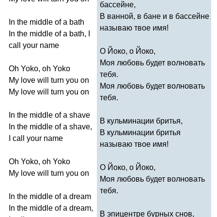
бассейне,
В ванной, в бане и в бассейне
In
the
middle
of
a
bath
называю твое имя!
In
the
middle
of
a
bath
,
I
call
your
name
О Йоко, о Йоко,
Моя любовь будет волновать
Oh
Yoko
,
oh
Yoko
тебя.
My
love
will
turn
you
on
Моя любовь будет волновать
My
love
will
turn
you
on
тебя.
In
the
middle
of
a
shave
В кульминации бритья,
In
the
middle
of
a
shave
,
В кульминации бритья
I
call
your
name
называю твое имя!
Oh
Yoko
,
oh
Yoko
О Йоко, о Йоко,
My
love
will
turn
you
on
Моя любовь будет волновать
тебя.
In
the
middle
of
a
dream
In
the
middle
of
a
dream
,
В эпицентре бурных снов,