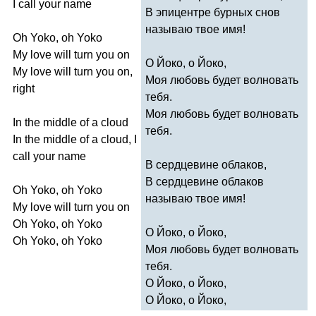
I
call
your
name
В эпицентре бурных снов
называю твое имя!
Oh
Yoko
,
oh
Yoko
My
love
will
turn
you
on
О Йоко, о Йоко,
My
love
will
turn
you
on
,
Моя любовь будет волновать
right
тебя.
Моя любовь будет волновать
In
the
middle
of
a
cloud
тебя.
In
the
middle
of
a
cloud
,
I
call
your
name
В сердцевине облаков,
В сердцевине облаков
Oh
Yoko
,
oh
Yoko
называю твое имя!
My
love
will
turn
you
on
Oh
Yoko
,
oh
Yoko
О Йоко, о Йоко,
Oh
Yoko
,
oh
Yoko
Моя любовь будет волновать
тебя.
О Йоко, о Йоко,
О Йоко, о Йоко,