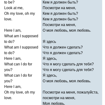
to
be
?
Кем я должен быть?
Look
at
me
,
Посмотри на меня,
Oh
my
love
,
oh
my
Кем я должен быть?
love
.
Кем я должен быть?
Посмотри на меня,
Here
I
am
,
О моя любовь, моя любовь.
What
am
I
supposed
to
do
?
Я здесь
What
am
I
supposed
Что я должен сделать?
to
do
?
Что я должен сделать?
Here
I
am
,
Я здесь,
What
can
I
do
for
Что я могу сделать для тебя?
you
?
Что я могу сделать для тебя?
What
can
I
do
for
Я здесь,
you
?
О моя любовь, моя любовь.
Here
I
am
,
Oh
my
love
,
oh
my
Посмотри на меня, пожалуйста,
love
.
посмотри на меня,
Моя любовь,