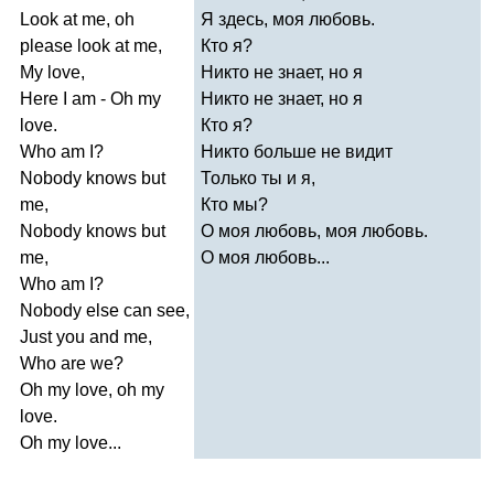
Look
at
me
,
oh
Я здесь, моя любовь.
please
look
at
me
,
Кто я?
My
love
,
Никто не знает, но я
Here
I
am
-
Oh
my
Никто не знает, но я
love
.
Кто я?
Who
am
I
?
Никто больше не видит
Nobody
knows
but
Только ты и я,
me
,
Кто мы?
Nobody
knows
but
О моя любовь, моя любовь.
me
,
О моя любовь...
Who
am
I
?
Nobody
else
can
see
,
Just
you
and
me
,
Who
are
we
?
Oh
my
love
,
oh
my
love
.
Oh
my
love
...