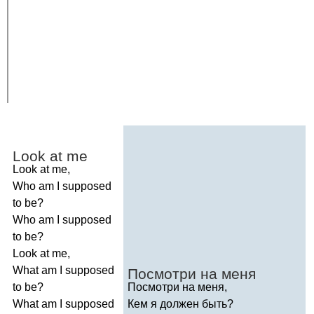
Look
at
me
Look
at
me
,
Who
am
I
supposed
to
be
?
Who
am
I
supposed
to
be
?
Look
at
me
,
What
am
I
supposed
Посмотри на меня
to
be
?
Посмотри на меня,
What
am
I
supposed
Кем я должен быть?