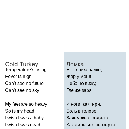
Cold
Turkey
Ломка
Temperature
’
s
rising
Я – в лихорадке,
Fever
is
high
Жар у меня.
Can
’
t
see
no
future
Неба не вижу,
Can
’
t
see
no
sky
Где же заря.
My
feet
are
so
heavy
И ноги, как гири,
So
is
my
head
Боль в голове,
I
wish
I
was
a
baby
Зачем же я родился,
I
wish
I
was
dead
Как жаль, что не мертв.