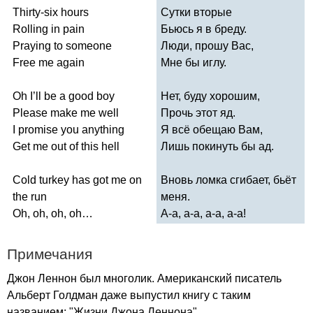
Thirty-six
hours
Сутки вторые
Rolling
in
pain
Бьюсь я в бреду.
Praying
to
someone
Люди, прошу Вас,
Free
me
again
Мне бы иглу.
Oh
I
’
ll
be
a
good
boy
Нет, буду хорошим,
Please
make
me
well
Прочь этот яд.
I
promise
you
anything
Я всё обещаю Вам,
Get
me
out
of
this
hell
Лишь покинуть бы ад.
Cold
turkey
has
got
me
on
Вновь ломка сгибает, бьёт
the
run
меня.
Oh
,
oh
,
oh
,
oh
…
А-а, а-а, а-а, а-а!
Примечания
Джон Леннон был многолик. Американский писатель
Альберт Голдман даже выпустил книгу с таким
названием: "Жизни Джона Леннона".