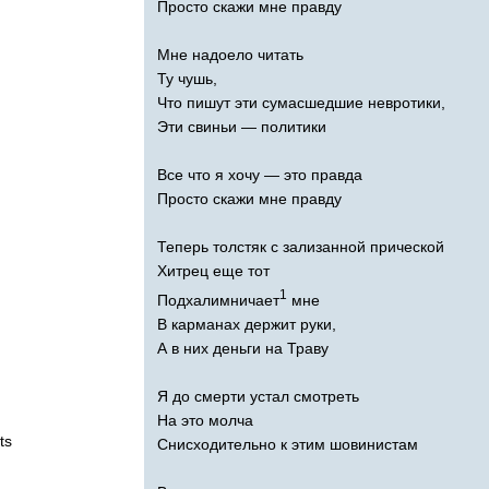
Просто скажи мне правду
Мне надоело читать
Ту чушь,
Что пишут эти сумасшедшие невротики,
Эти свиньи — политики
Все что я хочу — это правда
Просто скажи мне правду
Теперь толстяк с зализанной прической
Хитрец еще тот
1
Подхалимничает
мне
В карманах держит руки,
А в них деньги на Траву
Я до смерти устал смотреть
На это молча
ts
Снисходительно к этим шовинистам