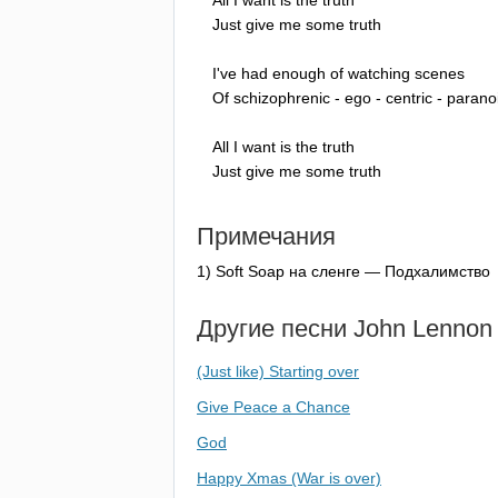
Just
give
me
some
truth
I've
had
enough
of
watching
scenes
Of
schizophrenic
-
ego
-
centric
-
parano
All
I
want
is
the
truth
Just
give
me
some
truth
Примечания
1)
Soft
Soap
на сленге — Подхалимство
Другие песни
John
Lennon
(Just like) Starting over
Give Peace a Chance
God
Happy Xmas (War is over)