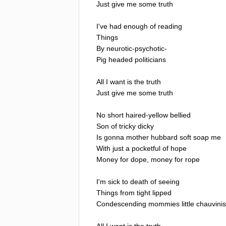
Just
give
me
some
truth
I've
had
enough
of
reading
Things
By
neurotic-psychotic-
Pig
headed
politicians
All
I
want
is
the
truth
Just
give
me
some
truth
No
short
haired-yellow
bellied
Son
of
tricky
dicky
Is
gonna
mother
hubbard
soft
soap
me
With
just
a
pocketful
of
hope
Money
for
dope
,
money
for
rope
I'm
sick
to
death
of
seeing
Things
from
tight
lipped
Condescending
mommies
little
chauvinis
All
I
want
is
the
truth