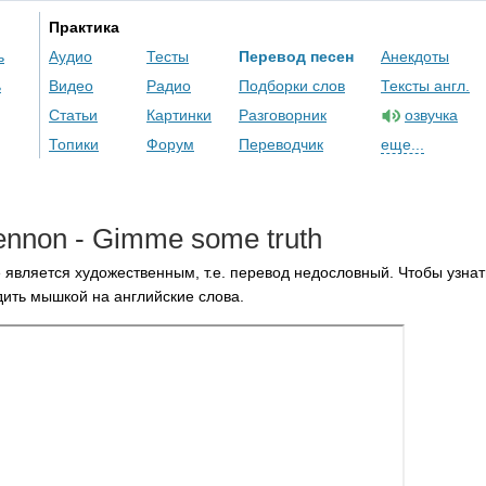
Практика
ь
Аудио
Тесты
Перевод песен
Анекдоты
ь
Видео
Радио
Подборки слов
Тексты англ.
Статьи
Картинки
Разговорник
озвучка
Топики
Форум
Переводчик
еще...
ennon
-
Gimme
some
truth
 является художественным, т.е. перевод недословный. Чтобы узнат
ить мышкой на английские слова.