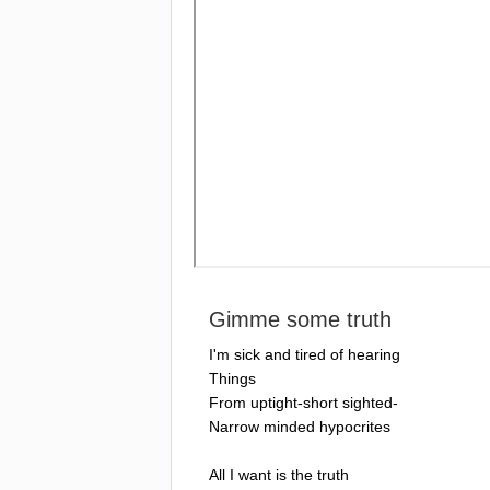
Gimme
some
truth
I'm
sick
and
tired
of
hearing
Things
From
uptight-short
sighted-
Narrow
minded
hypocrit
е
s
All
I
want
is
the
truth