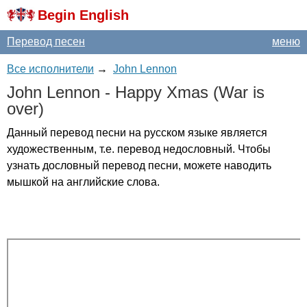
Begin English
Перевод песен
меню
Все исполнители
→
John Lennon
John
Lennon
-
Happy
Xmas
(
War
is
over
)
Данный перевод песни на русском языке является
художественным, т.е. перевод недословный. Чтобы
узнать дословный перевод песни, можете наводить
мышкой на английские слова.