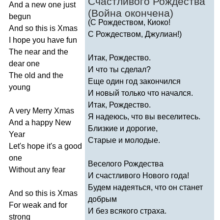
Счастливого Рождества
And
a
new
one
just
(Война окончена)
begun
(С Рождеством, Киоко!
And
so
this
is
Xmas
С Рождеством, Джулиан!)
I
hope
you
have
fun
The
near
and
the
Итак, Рождество.
dear
one
И что ты сделал?
The
old
and
the
Еще один год закончился
young
И новый только что начался.
Итак, Рождество.
A
very
Merry
Xmas
Я надеюсь, что вы веселитесь.
And
a
happy
New
Близкие и дорогие,
Year
Старые и молодые.
Let's
hope
it's
a
good
one
Веселого Рождества
Without
any
fear
И счастливого Нового года!
Будем надеяться, что он станет
And
so
this
is
Xmas
добрым
For
weak
and
for
И без всякого страха.
strong