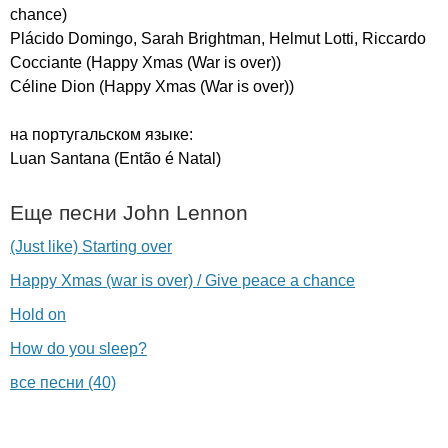
chance
)
Pl
á
cido
Domingo
,
Sarah
Brightman
,
Helmut
Lotti
,
Riccardo
Cocciante
(
Happy
Xmas
(
War
is
over
))
C
é
line
Dion
(
Happy
Xmas
(
War
is
over
))
на португальском языке:
Luan
Santana
(
Ent
ã
o
é
Natal
)
Еще песни
John
Lennon
(Just like) Starting over
Happy Xmas (war is over) / Give peace a chance
Hold on
How do you sleep?
все песни (40)