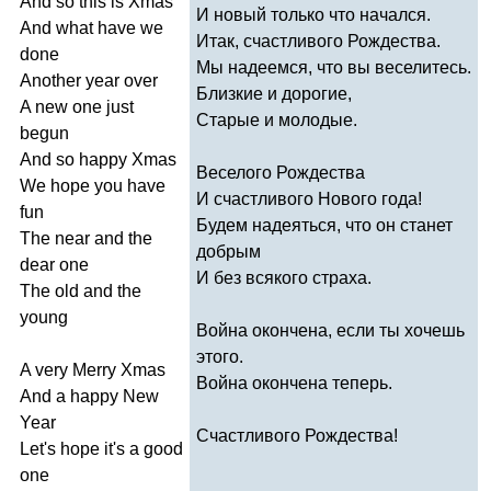
And
so
this
is
Xmas
И новый только что начался.
And
what
have
we
Итак, счастливого Рождества.
done
Мы надеемся, что вы веселитесь.
Another
year
over
Близкие и дорогие,
A
new
one
just
Старые и молодые.
begun
And
so
happy
Xmas
Веселого Рождества
We
hope
you
have
И счастливого Нового года!
fun
Будем надеяться, что он станет
The
near
and
the
добрым
dear
one
И без всякого страха.
The
old
and
the
young
Война окончена, если ты хочешь
этого.
A
very
Merry
Xmas
Война окончена теперь.
And
a
happy
New
Year
Счастливого Рождества!
Let's
hope
it's
a
good
one