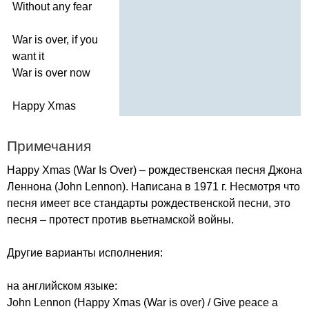
Without
any
fear
War
is
over
,
if
you
want
it
War
is
over
now
Happy
Xmas
Примечания
Happy
Xmas
(
War
Is
Over
) – рождественская песня Джона
Леннона (
John
Lennon
). Написана в 1971 г. Несмотря что
песня имеет все стандарты рождественской песни, это
песня – протест против вьетнамской войны.
Другие варианты исполнения:
на английском языке:
John
Lennon
(
Happy
Xmas
(
War
is
over
) /
Give
peace
a