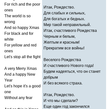
For
rich
and
the
poor
Итак, Рождество.
ones
Для слабых и сильных,
The
world
is
so
Для богатых и бедных.
wrong
Мир такой неправильный.
And
so
happy
Xmas
Итак, счастливого Рождества
For
black
and
for
Черным и белым,
white
Желтым и красным!
For
yellow
and
red
Прекратим все войны!
ones
Let's
stop
all
the
fight
Веселого Рождества
И счастливого Нового года!
A
very
Merry
Xmas
Будем надеяться, что он станет
And
a
happy
New
добрым
Year
И без всякого страха.
Let's
hope
it's
a
good
one
Итак, Рождество.
Without
any
fear
И что мы сделали?
Еще один год закончился