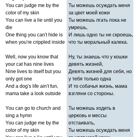
You
can
judge
me
by
the
Ты можешь осуждать меня
color
of
my
skin
за цвет моей кожи
You
can
live
a
lie
until
you
Ты можешь лгать пока не
die
умрешь,
One
thing
you
can't
hide
is
И лишь одно ты не скроешь,
when
you're
crippled
inside
что ты моральный калека.
Well
,
now
you
know
that
Ну, ты знаешь что у кошки
your
cat
has
nine
lives
девять жизней,
Nine
lives
to
itself
but
you
Девять жизней для себя, но
only
got
one
у тебя только одна
And
a
dog's
life
ain't
fun
,
И то собачья жизнь, мама
mama
take
a
look
outside
взгляни со стороны.
You
can
go
to
church
and
Ты можешь ходить в
sing
a
hymn
церковь и мессы
You
can
judge
me
by
the
отстаивать,
color
of
my
skin
Ты можешь осуждать меня