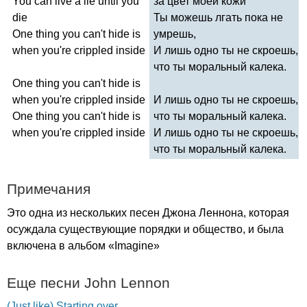
You
can
live
a
lie
until
you
за цвет моей кожи
die
Ты можешь лгать пока не
One
thing
you
can't
hide
is
умрешь,
when
you're
crippled
inside
И лишь одно ты не скроешь,
что ты моральный калека.
One
thing
you
can't
hide
is
when
you're
crippled
inside
И лишь одно ты не скроешь,
One
thing
you
can't
hide
is
что ты моральный калека.
when
you're
crippled
inside
И лишь одно ты не скроешь,
что ты моральный калека.
Примечания
Это одна из нескольких песен Джона Леннона, которая
осуждала существующие порядки и общество, и была
включена в альбом «
Imagine
»
Еще песни
John
Lennon
(Just like) Starting over