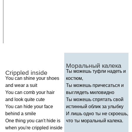
Моральный калека
Ты можешь туфли надеть и
Crippled
inside
You
can
shine
your
shoes
костюм,
and
wear
a
suit
Ты можешь причесаться и
You
can
comb
your
hair
выглядеть миловидно
and
look
quite
cute
Ты можешь спрятать свой
You
can
hide
your
face
истинный облик за улыбку
behind
a
smile
И лишь одно ты не скроешь,
One
thing
you
can't
hide
is
что ты моральный калека.
when
you're
crippled
inside