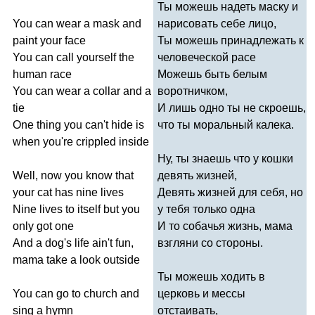
Ты можешь надеть маску и
You
can
wear
a
mask
and
нарисовать себе лицо,
paint
your
face
Ты можешь принадлежать к
You
can
call
yourself
the
человеческой расе
human
race
Можешь быть белым
You
can
wear
a
collar
and
a
воротничком,
tie
И лишь одно ты не скроешь,
One
thing
you
can't
hide
is
что ты моральный калека.
when
you're
crippled
inside
Ну, ты знаешь что у кошки
Well
,
now
you
know
that
девять жизней,
your
cat
has
nine
lives
Девять жизней для себя, но
Nine
lives
to
itself
but
you
у тебя только одна
only
got
one
И то собачья жизнь, мама
And
a
dog's
life
ain't
fun
,
взгляни со стороны.
mama
take
a
look
outside
Ты можешь ходить в
You
can
go
to
church
and
церковь и мессы
sing
a
hymn
отстаивать,