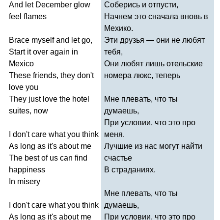
And
let
December
glow
Соберись и отпусти,
feel
flames
Начнем это сначала вновь в
Мехико.
Brace
myself
and
let
go
,
Эти друзья — они не любят
Start
it
over
again
in
тебя,
Mexico
Они любят лишь отельские
These
friends
,
they
don't
номера люкс, теперь
love
you
They
just
love
the
hotel
Мне плевать, что ты
suites
,
now
думаешь,
При условии, что это про
I
don't
care
what
you
think
меня.
As
long
as
it's
about
me
Лучшие из нас могут найти
The
best
of
us
can
find
счастье
happiness
В страданиях.
In
misery
Мне плевать, что ты
I
don't
care
what
you
think
думаешь,
As
long
as
it's
about
me
При условии, что это про