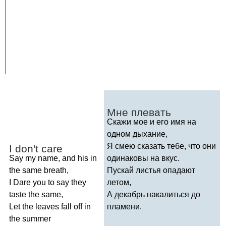
Мне плевать
Скажи мое и его имя на
одном дыхание,
Я смею сказать тебе, что они
I
don't
care
Say
my
name
,
and
his
in
одинаковы на вкус.
the
same
breath
,
Пускай листья опадают
I
Dare
you
to
say
they
летом,
taste
the
same
,
А декабрь накалиться до
Let
the
leaves
fall
off
in
пламени.
the
summer