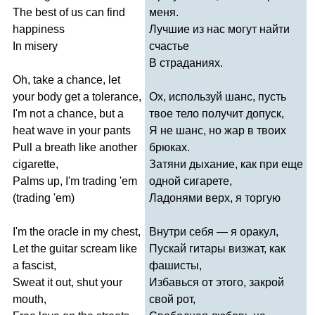
The
best
of
us
can
find
меня.
happiness
Лучшие из нас могут найти
In
misery
счастье
В страданиях.
Oh
,
take
a
chance
,
let
your
body
get
a
tolerance
,
Ох, используй шанс, пусть
I'm
not
a
chance
,
but
a
твое тело получит допуск,
heat
wave
in
your
pants
Я не шанс, но жар в твоих
Pull
a
breath
like
another
брюках.
cigarette
,
Затяни дыхание, как при еще
Palms
up
,
I'm
trading
'
em
одной сигарете,
(
trading
'
em
)
Ладонями верх, я торгую
I'm
the
oracle
in
my
chest
,
Внутри себя — я оракул,
Let
the
guitar
scream
like
Пускай гитары визжат, как
a
fascist
,
фашисты,
Sweat
it
out
,
shut
your
Избавься от этого, закрой
mouth
,
свой рот,