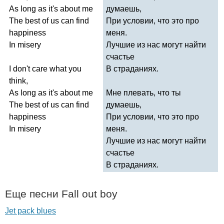
As
long
as
it's
about
me
думаешь,
The
best
of
us
can
find
При условии, что это про
happiness
меня.
In
misery
Лучшие из нас могут найти
счастье
I
don't
care
what
you
В страданиях.
think
,
As
long
as
it's
about
me
Мне плевать, что ты
The
best
of
us
can
find
думаешь,
happiness
При условии, что это про
In
misery
меня.
Лучшие из нас могут найти
счастье
В страданиях.
Еще песни
Fall
out
boy
Jet pack blues