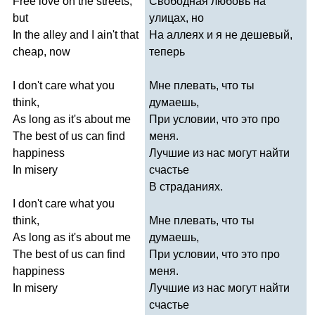
Free
love
on
the
streets
,
Свободная любовь на
but
улицах, но
In
the
alley
and
I
ain't
that
На аллеях и я не дешевый,
cheap
,
now
теперь
I
don't
care
what
you
Мне плевать, что ты
think
,
думаешь,
As
long
as
it's
about
me
При условии, что это про
The
best
of
us
can
find
меня.
happiness
Лучшие из нас могут найти
In
misery
счастье
В страданиях.
I
don't
care
what
you
think
,
Мне плевать, что ты
As
long
as
it's
about
me
думаешь,
The
best
of
us
can
find
При условии, что это про
happiness
меня.
In
misery
Лучшие из нас могут найти
счастье