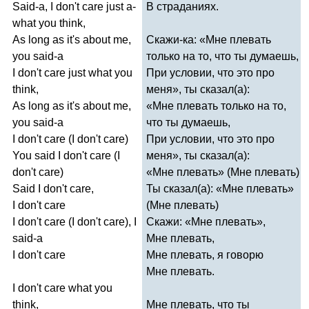
Said-a
,
I
don't
care
just
a-
В страданиях.
what
you
think
,
As
long
as
it's
about
me
,
Скажи-ка: «Мне плевать
you
said-a
только на то, что ты думаешь,
I
don't
care
just
what
you
При условии, что это про
think
,
меня», ты сказал(а):
As
long
as
it's
about
me
,
«Мне плевать только на то,
you
said-a
что ты думаешь,
I
don't
care
(
I
don't
care
)
При условии, что это про
You
said
I
don't
care
(
I
меня», ты сказал(а):
don't
care
)
«Мне плевать» (Мне плевать)
Said
I
don't
care
,
Ты сказал(а): «Мне плевать»
I
don't
care
(Мне плевать)
I
don't
care
(
I
don't
care
),
I
Скажи: «Мне плевать»,
said-a
Мне плевать,
I
don't
care
Мне плевать, я говорю
Мне плевать.
I
don't
care
what
you
think
,
Мне плевать, что ты