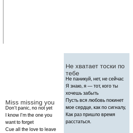
Не хватает тоски по
тебе
Не паникуй, нет, не сейчас
Я знаю, я — тот, кого ты
хочешь забыть
Пусть вся любовь покинет
Miss
missing
you
мое сердце, как по сигналу,
Don
’
t
panic
,
no
not
yet
Как раз пришло время
I
know
I
’
m
the
one
you
расстаться.
want
to
forget
Cue
all
the
love
to
leave