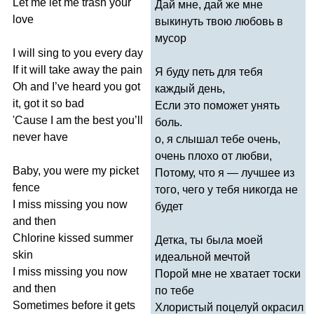
Let
me
let
me
trash
your
Дай мне, дай же мне
love
выкинуть твою любовь в
мусор
I
will
sing
to
you
every
day
If
it
will
take
away
the
pain
Я буду петь для тебя
Oh
and
I
’
ve
heard
you
got
каждый день,
it
,
got
it
so
bad
Если это поможет унять
'
Cause
I
am
the
best
you
’
ll
боль.
never
have
о, я слышал тебе очень,
очень плохо от любви,
Baby
,
you
were
my
picket
Потому, что я — лучшее из
fence
того, чего у тебя никогда не
I
miss
missing
you
now
будет
and
then
Chlorine
kissed
summer
Детка, ты была моей
skin
идеальной мечтой
I
miss
missing
you
now
Порой мне не хватает тоски
and
then
по тебе
Sometimes
before
it
gets
Хлористый поцелуй окрасил