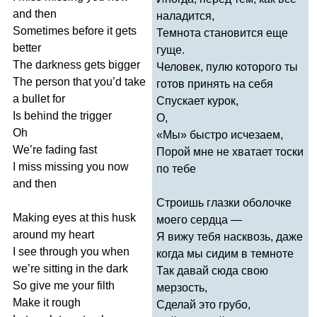
and
then
наладится,
Sometimes
before
it
gets
Темнота становится еще
better
гуще.
The
darkness
gets
bigger
Человек, пулю которого ты
The
person
that
you
’
d
take
готов принять на себя
a
bullet
for
Спускает курок,
Is
behind
the
trigger
О,
Oh
«Мы» быстро исчезаем,
We
’
re
fading
fast
Порой мне не хватает тоски
I
miss
missing
you
now
по тебе
and
then
Строишь глазки оболочке
Making
eyes
at
this
husk
моего сердца —
around
my
heart
Я вижу тебя насквозь, даже
I
see
through
you
when
когда мы сидим в темноте
we
’
re
sitting
in
the
dark
Так давай сюда свою
So
give
me
your
filth
мерзость,
Make
it
rough
Сделай это грубо,