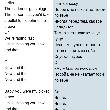
better
летнюю кожу
The
darkness
gets
bigger
Порой мне не хватает тоски
The
person
that
you
’
d
take
по тебе
a
bullet
for
is
behind
the
Иногда перед тем, как все
trigger
наладится,
Oh
Темнота становится еще
We
’
re
fading
fast
гуще
I
miss
missing
you
now
Человек, пулю которого ты
and
then
готов принять на себя
Спускает курок
Oh
О
Now
and
then
«Мы» быстро исчезаем
Now
and
then
Порой мне не хватает тоски
Now
and
then
по тебе
Baby
,
you
were
my
picket
Оо
fence
Иногда
I
miss
missing
you
now
Иногда
and
then
.
Иногда