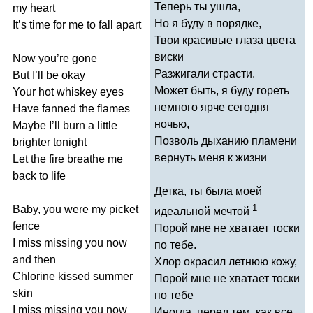
Теперь ты ушла,
my
heart
Но я буду в порядке,
It
’
s
time
for
me
to
fall
apart
Твои красивые глаза цвета
виски
Now
you
’
re
gone
Разжигали страсти.
But
I
’
ll
be
okay
Может быть, я буду гореть
Your
hot
whiskey
eyes
немного ярче сегодня
Have
fanned
the
flames
ночью,
Maybe
I
’
ll
burn
a
little
Позволь дыханию пламени
brighter
tonight
вернуть меня к жизни
Let
the
fire
breathe
me
back
to
life
Детка, ты была моей
1
Baby
,
you
were
my
picket
идеальной мечтой
fence
Порой мне не хватает тоски
I
miss
missing
you
now
по тебе.
and
then
Хлор окрасил летнюю кожу,
Chlorine
kissed
summer
Порой мне не хватает тоски
skin
по тебе
I
miss
missing
you
now
Иногда, перед тем, как все