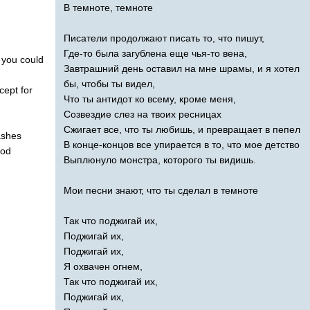
В темноте, темноте
Писатели продолжают писать то, что пишут,
Где-то была загублена еще чья-то вена,
you
could
Завтрашний день оставил на мне шрамы, и я хотел
бы, чтобы ты видел,
cept
for
Что ты антидот ко всему, кроме меня,
Созвездие слез на твоих ресницах
Сжигает все, что ты любишь, и превращает в пепел
ashes
В конце-концов все упирается в то, что мое детство
ood
Выплюнуло монстра, которого ты видишь.
Мои песни знают, что ты сделал в темноте
Так что поджигай их,
Поджигай их,
Поджигай их,
Я охвачен огнем,
Так что поджигай их,
Поджигай их,