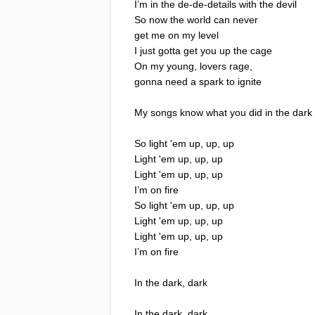
I
’
m
in
the
de-de-details
with
the
devil
So
now
the
world
can
never
get
me
on
my
level
I
just
gotta
get
you
up
the
cage
On
my
young
,
lovers
rage
,
gonna
need
a
spark
to
ignite
My
songs
know
what
you
did
in
the
dark
So
light
'
em
up
,
up
,
up
Light
'
em
up
,
up
,
up
Light
'
em
up
,
up
,
up
I
’
m
on
fire
So
light
'
em
up
,
up
,
up
Light
'
em
up
,
up
,
up
Light
'
em
up
,
up
,
up
I
’
m
on
fire
In
the
dark
,
dark
In
the
dark
,
dark