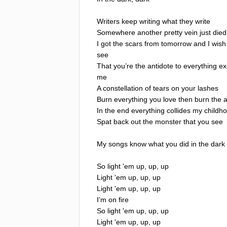
Writers
keep
writing
what
they
write
Somewhere
another
pretty
vein
just
died
I
got
the
scars
from
tomorrow
and
I
wish
see
That
you
’
re
the
antidote
to
everything
ex
me
A
constellation
of
tears
on
your
lashes
Burn
everything
you
love
then
burn
the
In
the
end
everything
collides
my
childh
Spat
back
out
the
monster
that
you
see
My
songs
know
what
you
did
in
the
dark
So
light
'
em
up
,
up
,
up
Light
'
em
up
,
up
,
up
Light
'
em
up
,
up
,
up
I
’
m
on
fire
So
light
'
em
up
,
up
,
up
Light
'
em
up
,
up
,
up