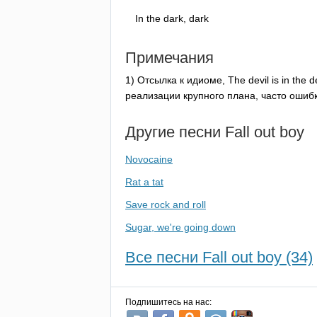
In
the
dark
,
dark
Примечания
1) Отсылка к идиоме,
The
devil
is
in
the
d
реализации крупного плана, часто ошибк
Другие песни
Fall
out
boy
Novocaine
Rat a tat
Save rock and roll
Sugar, we're going down
Все песни Fall out boy (34)
Подпишитесь на нас: