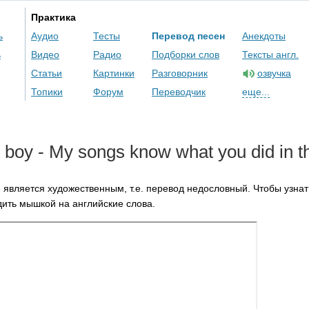
Практика
ь
Аудио
Тесты
Перевод песен
Анекдоты
ь
Видео
Радио
Подборки слов
Тексты англ.
Статьи
Картинки
Разговорник
озвучка
Топики
Форум
Переводчик
еще...
boy
-
My
songs
know
what
you
did
in
t
 является художественным, т.е. перевод недословный. Чтобы узнат
ить мышкой на английские слова.