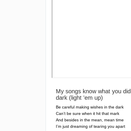
My
songs
know
what
you
did
dark
(
light
'
em
up
)
Be
careful
making
wishes
in
the
dark
Can
’
t
be
sure
when
it
hit
that
mark
And
besides
in
the
mean
,
mean
time
I
’
m
just
dreaming
of
tearing
you
apart