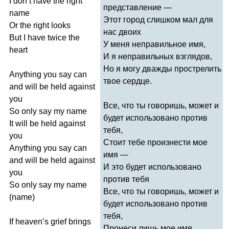
I
don
’
t
have
the
right
представление —
name
Этот город слишком мал для
Or
the
right
looks
нас двоих
But
I
have
twice
the
У меня неправильное имя,
heart
И я неправильных взглядов,
Но я могу дважды прострелить
Anything
you
say
can
твое сердце.
and
will
be
held
against
you
Все, что ты говоришь, может и
So
only
say
my
name
будет использовано против
It
will
be
held
against
тебя,
you
Стоит тебе произнести мое
Anything
you
say
can
имя —
and
will
be
held
against
И это будет использовано
you
против тебя
So
only
say
my
name
Все, что ты говоришь, может и
(
name
)
будет использовано против
тебя,
If
heaven
’
s
grief
brings
Пронеси лишь мое имя...