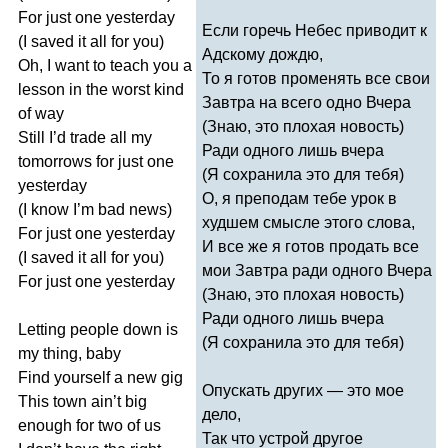
For
just
one
yesterday
Если горечь Небес приводит к
(
I
saved
it
all
for
you
)
Адскому дождю,
Oh
,
I
want
to
teach
you
a
То я готов променять все свои
lesson
in
the
worst
kind
Завтра на всего одно Вчера
of
way
(Знаю, это плохая новость)
Still
I
’
d
trade
all
my
Ради одного лишь вчера
tomorrows
for
just
one
(Я сохранила это для тебя)
yesterday
О, я преподам тебе урок в
(
I
know
I
’
m
bad
news
)
худшем смысле этого слова,
For
just
one
yesterday
И все же я готов продать все
(
I
saved
it
all
for
you
)
мои Завтра ради одного Вчера
For
just
one
yesterday
(Знаю, это плохая новость)
Ради одного лишь вчера
Letting
people
down
is
(Я сохранила это для тебя)
my
thing
,
baby
Find
yourself
a
new
gig
Опускать других — это мое
This
town
ain
’
t
big
дело,
enough
for
two
of
us
Так что устрой другое