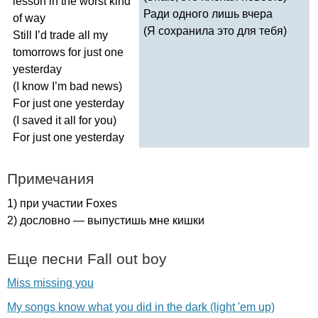
lesson
in
the
worst
kind
Ради одного лишь вчера
of
way
(Я сохранила это для тебя)
Still
I
’
d
trade
all
my
tomorrows
for
just
one
yesterday
(
I
know
I
’
m
bad
news
)
For
just
one
yesterday
(
I
saved
it
all
for
you
)
For
just
one
yesterday
Примечания
1) при участии
Foxes
2) дословно — выпустишь мне кишки
Еще песни
Fall
out
boy
Miss missing you
My songs know what you did in the dark (light 'em up)