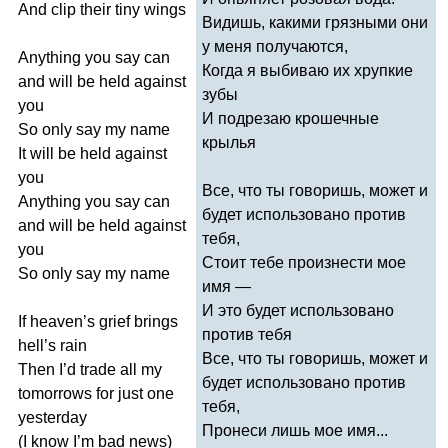
And
clip
their
tiny
wings
Видишь, какими грязными они
у меня получаются,
Anything
you
say
can
Когда я выбиваю их хрупкие
and
will
be
held
against
зубы
you
И подрезаю крошечные
So
only
say
my
name
крылья
It
will
be
held
against
you
Все, что ты говоришь, может и
Anything
you
say
can
будет использовано против
and
will
be
held
against
тебя,
you
Стоит тебе произнести мое
So
only
say
my
name
имя —
И это будет использовано
If
heaven
’
s
grief
brings
против тебя
hell
’
s
rain
Все, что ты говоришь, может и
Then
I
’
d
trade
all
my
будет использовано против
tomorrows
for
just
one
тебя,
yesterday
Пронеси лишь мое имя...
(
I
know
I
’
m
bad
news
)