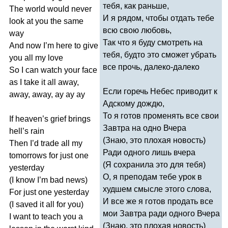
тебя, как раньше,
The
world
would
never
И я рядом, чтобы отдать тебе
look
at
you
the
same
всю свою любовь,
way
Так что я буду смотреть на
And
now
I
’
m
here
to
give
тебя, будто это сможет убрать
you
all
my
love
все прочь, далеко-далеко
So
I
can
watch
your
face
as
I
take
it
all
away
,
Если горечь Небес приводит к
away
,
away
,
ay
ay
ay
Адскому дождю,
То я готов променять все свои
If
heaven
’
s
grief
brings
Завтра на одно Вчера
hell
’
s
rain
(Знаю, это плохая новость)
Then
I
’
d
trade
all
my
Ради одного лишь вчера
tomorrows
for
just
one
(Я сохранила это для тебя)
yesterday
О, я преподам тебе урок в
(
I
know
I
’
m
bad
news
)
худшем смысле этого слова,
For
just
one
yesterday
И все же я готов продать все
(
I
saved
it
all
for
you
)
мои Завтра ради одного Вчера
I
want
to
teach
you
a
(Знаю, это плохая новость)