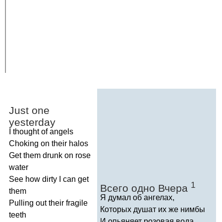
Just
one
yesterday
I
thought
of
angels
Choking
on
their
halos
Get
them
drunk
on
rose
water
See
how
dirty
I
can
get
1
Всего одно Вчера
them
Я думал об ангелах,
Pulling
out
their
fragile
Которых душат их же нимбы
teeth
И опьяняет розовая вода.