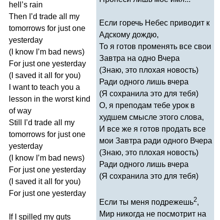
hell
’
s
rain
Then
I
’
d
trade
all
my
Если горечь Небес приводит к
tomorrows
for
just
one
Адскому дождю,
yesterday
То я готов променять все свои
(
I
know
I
’
m
bad
news
)
Завтра на одно Вчера
For
just
one
yesterday
(Знаю, это плохая новость)
(
I
saved
it
all
for
you
)
Ради одного лишь вчера
I
want
to
teach
you
a
(Я сохранила это для тебя)
lesson
in
the
worst
kind
О, я преподам тебе урок в
of
way
худшем смысле этого слова,
Still
I
’
d
trade
all
my
И все же я готов продать все
tomorrows
for
just
one
мои Завтра ради одного Вчера
yesterday
(Знаю, это плохая новость)
(
I
know
I
’
m
bad
news
)
Ради одного лишь вчера
For
just
one
yesterday
(Я сохранила это для тебя)
(
I
saved
it
all
for
you
)
For
just
one
yesterday
2
Если ты меня подрежешь
,
Мир никогда не посмотрит на
If
I
spilled
my
guts